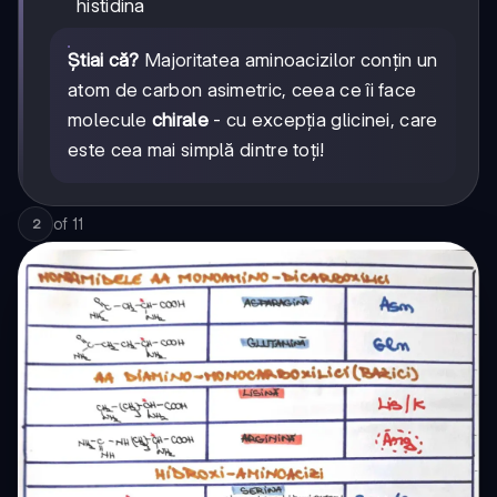
histidina
Știai că?
Majoritatea aminoacizilor conțin un
atom de carbon asimetric, ceea ce îi face
molecule
chirale
- cu excepția glicinei, care
este cea mai simplă dintre toți!
of
11
2