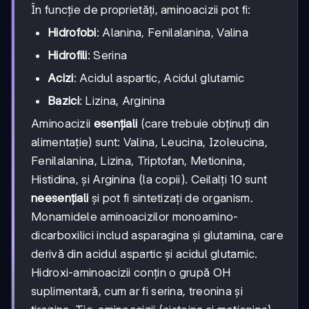
În funcție de proprietăți, aminoacizii pot fi:
Hidrofobi
: Alanina, Fenilalanina, Valina
Hidrofili
: Serina
Acizi
: Acidul aspartic, Acidul glutamic
Bazici
: Lizina, Arginina
Aminoacizii
esențiali
(care trebuie obținuți din
alimentație) sunt: Valina, Leucina, Izoleucina,
Fenilalanina, Lizina, Triptofan, Metionina,
Histidina, și Arginina (la copii). Ceilalți 10 sunt
neesențiali
și pot fi sintetizați de organism.
Monamidele aminoacizilor monoamino-
dicarboxilici includ asparagina și glutamina, care
derivă din acidul aspartic și acidul glutamic.
Hidroxi-aminoacizii conțin o grupă OH
suplimentară, cum ar fi serina, treonina și