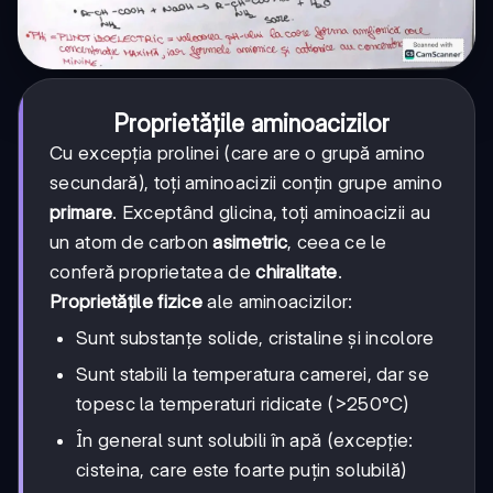
Proprietățile aminoacizilor
Cu excepția prolinei (care are o grupă amino
secundară), toți aminoacizii conțin grupe amino
primare
. Exceptând glicina, toți aminoacizii au
un atom de carbon
asimetric
, ceea ce le
conferă proprietatea de
chiralitate
.
Proprietățile fizice
ale aminoacizilor:
Sunt substanțe solide, cristaline și incolore
Sunt stabili la temperatura camerei, dar se
topesc la temperaturi ridicate (>250°C)
În general sunt solubili în apă (excepție:
cisteina, care este foarte puțin solubilă)