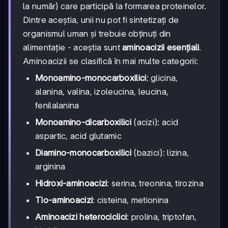
la număr) care participă la formarea proteinelor.
Dintre aceștia, unii nu pot fi sintetizați de
organismul uman și trebuie obținuți din
alimentație - aceștia sunt
aminoacizii esențiali
.
Aminoacizii se clasifică în mai multe categorii:
Monoamino-monocarboxilici
: glicina,
alanina, valina, izoleucina, leucina,
fenilalanina
Monoamino-dicarboxilici
(acizi): acid
aspartic, acid glutamic
Diamino-monocarboxilici
(bazici): lizina,
arginina
Hidroxi-aminoacizi
: serina, treonina, tirozina
Tio-aminoacizi
: cisteina, metionina
Aminoacizi heterociclici
: prolina, triptofan,