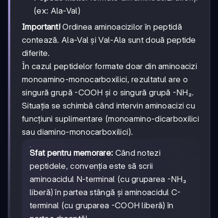
(ex: Ala-Val)
Important!
Ordinea aminoacizilor în peptidă
contează. Ala-Val și Val-Ala sunt două peptide
diferite.
În cazul peptidelor formate doar din aminoacizi
monoamino-monocarboxilici, rezultatul are o
singură grupă -COOH și o singură grupă -NH₂.
Situația se schimbă când intervin aminoacizi cu
funcțiuni suplimentare (monoamino-dicarboxilici
sau diamino-monocarboxilici).
Sfat pentru memorare:
Când notezi
peptidele, convenția este să scrii
aminoacidul N-terminal (cu gruparea -NH₂
liberă) în partea stângă și aminoacidul C-
terminal (cu gruparea -COOH liberă) în