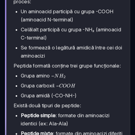
proces:
Un aminoacid participă cu grupa -COOH
(aminoacid N-terminal)
Celălalt participă cu grupa -NH₂ (aminoacid
C-terminal)
Se formează o legătură amidică între cei doi
aminoacizi
Peptida formată conține trei grupe funcționale:
-
−
Grupa amino
N
H
2
NH₂
-
−
Grupa carboxil
COO
H
COOH
Grupa amidă (-CO-NH-)
Există două tipuri de peptide:
Peptide simple
: formate din aminoacizi
identici (ex: Ala-Ala)
Peptide mixte
: formate din aminoacizi diferiți