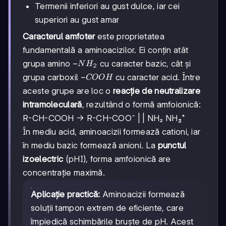
Termenii inferiori au gust dulce, iar cei
superiori au gust amar
Caracterul amfoter
este proprietatea
fundamentală a aminoacizilor. Ei conțin atât
-
−
grupa amino
cu caracter bazic, cât și
N
H
2
NH₂
-
−
grupa carboxil
cu caracter acid. Între
COO
H
COOH
aceste grupe are loc o
reacție de neutralizare
intramoleculară
, rezultând o formă amfoionică:
R-CH-COOH → R-CH-COO⁻ | | NH₂ NH₃⁺
În mediu acid, aminoacizii formează cationi, iar
în mediu bazic formează anioni. La
punctul
izoelectric
(pHI), forma amfoionică are
concentrație maximă.
Aplicație practică:
Aminoacizii formează
soluții tampon extrem de eficiente, care
împiedică schimbările bruște de pH. Acest