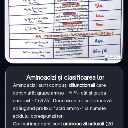
Aminoacizi și clasificarea lor
Aminoacizii sunt compuși
difuncționali
care
-
−
conțin atât grupa amino
cât și grupa
N
H
2
NH₂
-
−
carboxil
. Denumirea lor se formează
COO
H
COOH
adăugând prefixul "acid amino-" la numele
acidului corespunzător.
Cei mai importanți sunt
aminoacizii naturali
(20