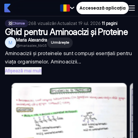
Accesează aplicația
268
vizualizări
·
Actualizat
19 iul. 2026
·
11 pagini
Chimie
Ghid pentru Aminoacizi și Proteine
Maria Alexandra
M
Urmărește
@
mariaalex_f6i03
Aminoacizii și proteinele sunt compuși esențiali pentru
viața organismelor. Aminoacizii...
Afișează mai mult