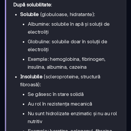
După solubilitate
:
Solubile
(globuloase, hidratante):
Albumine: solubile în apă și soluții de
electroliți
Globuline: solubile doar în soluții de
electroliți
Exemple: hemoglobina, fibrinogen,
insulina, albumina, cazeina
Insolubile
(scleroproteine, structură
fibroasă):
Se găsesc în stare solidă
Au rol în rezistența mecanică
Nu sunt hidrolizate enzimatic și nu au rol
nutritiv
Exemple: keratina, colagenul, fibroina,