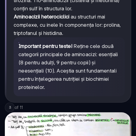
tirozina. Tio-aminoacizii (cisteina și metionina)
conțin sulf în structura lor.
Aminoacizii heterociclici
au structuri mai
complexe, cu inele în componența lor: prolina,
triptofanul și histidina.
Important pentru teste!
Reține cele două
categorii principale de aminoacizi: esențiali
(8 pentru adulți, 9 pentru copii) și
neesențiali (10). Aceștia sunt fundamentali
pentru înțelegerea nutriției și biochimiei
proteinelor.
of
11
3