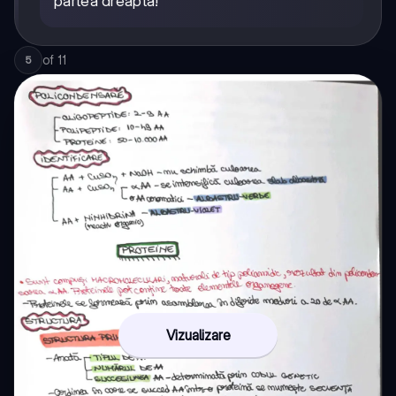
partea dreaptă!
of
11
5
Vizualizare