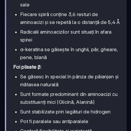
sale
Fiecare spiră conține 3,6 resturi de
aminoacizi și se repetă la o distanță de 5,4 Å
Radicalii aminoacizilor sunt situați în afara
spirei
α-keratina se găsește în unghii, păr, gheare,
pene, blană
Foi plisate β
:
Se găsesc în special în pânza de păianjen și
mătasea naturală
Sunt formate predominant din aminoacizi cu
substituenți mici (Glicină, Alanină)
Sunt stabilizate prin legături de hidrogen
Pot fi paralele sau antiparalele
Conferă flexibilitate și rezistență