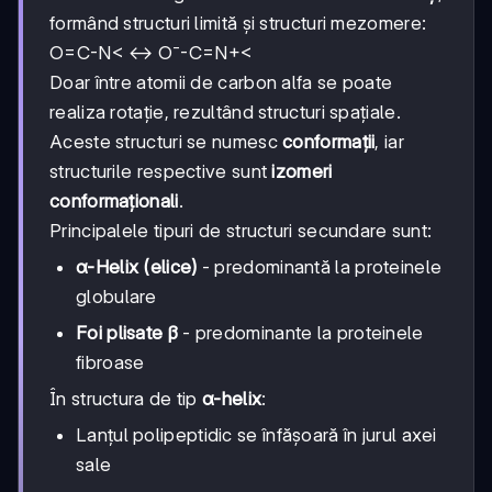
formând structuri limită și structuri mezomere:
O=C-N< ↔ O⁻-C=N+<
Doar între atomii de carbon alfa se poate
realiza rotație, rezultând structuri spațiale.
Aceste structuri se numesc
conformații
, iar
structurile respective sunt
izomeri
conformaționali
.
Principalele tipuri de structuri secundare sunt:
α-Helix (elice)
- predominantă la proteinele
globulare
Foi plisate β
- predominante la proteinele
fibroase
În structura de tip
α-helix
:
Lanțul polipeptidic se înfășoară în jurul axei
sale