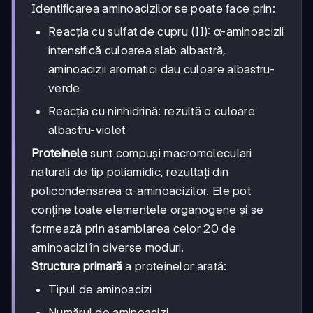
Identificarea aminoacizilor se poate face prin:
Reacția cu sulfat de cupru (II): α-aminoacizii
intensifică culoarea slab albastră,
aminoacizii aromatici dau culoare albastru-
verde
Reacția cu ninhidrină: rezultă o culoare
albastru-violet
Proteinele
sunt compuși macromoleculari
naturali de tip poliamidic, rezultați din
policondensarea α-aminoacizilor. Ele pot
conține toate elementele organogene și se
formează prin asamblarea celor 20 de
aminoacizi în diverse moduri.
Structura primară
a proteinelor arată:
Tipul de aminoacizi
Numărul de aminoacizi