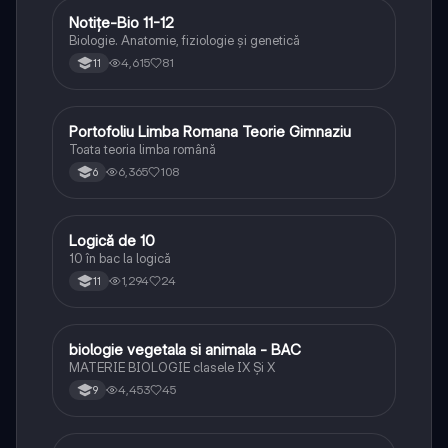
Notițe-Bio 11-12
Biologie
Biologie. Anatomie, fiziologie și genetică
4,615
81
11
Portofoliu Limba Romana Teorie Gimnaziu
Limba și literatura română
Toata teoria limba română
6,365
108
6
Logică de 10
Logică
10 în bac la logică
1,294
24
11
biologie vegetala si animala - BAC
Biologie
MATERIE BIOLOGIE clasele IX Şi X
4,453
45
9