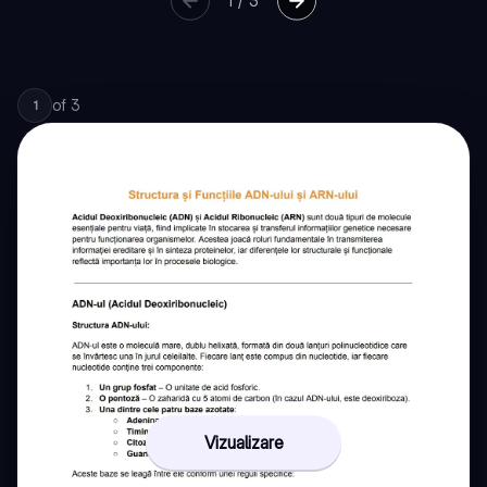
1
/
3
of
3
1
Vizualizare