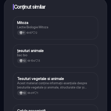
puncte ca să deblochezi mai multe funcționalități!
Conținut similar
Mitoza
Biologie
Lectie Biologie Mitoza
87
2
9
țesuturi animale
Biologie
bac bio
154
3
10
Tesuturi vegetale si animale
Biologie
Acest material conține informații esențiale despre
țesuturile vegetale și animale, structurate clar și
concis pentru o învățare ușoară. Sunt prezentate
69
1
10
tipurile principale de țesuturi, caracteristicile lor,
funcțiile și exemple relevante.
Celula procariotă
Biologie