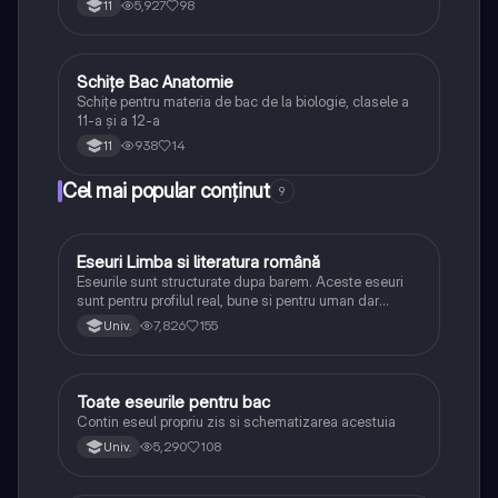
5,927
98
11
Schițe Bac Anatomie
Biologie
Schițe pentru materia de bac de la biologie, clasele a
11-a și a 12-a
938
14
11
Cel mai popular conținut
9
Eseuri Limba si literatura română
Limba și literatura română
Eseurile sunt structurate dupa barem. Aceste eseuri
sunt pentru profilul real, bune si pentru uman dar
lipsesc relatiile dintre personaje si caracrerizarile.
7,826
155
Univ.
Toate eseurile pentru bac
Limba și literatura română
Contin eseul propriu zis si schematizarea acestuia
5,290
108
Univ.