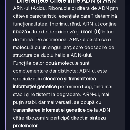
Diferențele Cheie între ADN și ARN
ARN-ul (Acidul Ribonucleic) diferă de ADN prin
câteva caracteristici esențiale care îi determină
funcționalitatea. În primul rând, ARN-ul conține
riboză
în loc de deoxiriboză și
uracil (U)
în loc
de timină. De asemenea, ARN-ul există ca o
moleculă cu un singur lanț, spre deosebire de
structura de dublu helix a ADN-ului.
Funcțiile celor două molecule sunt
complementare dar distincte: ADN-ul este
specializat în
stocarea și transmiterea
informației genetice
pe termen lung, fiind mai
stabil și rezistent la degradare. ARN-ul, mai
puțin stabil dar mai versatil, se ocupă cu
transmiterea informației genetice
de la ADN
către ribozomi și participă direct în
sinteza
proteinelor
.