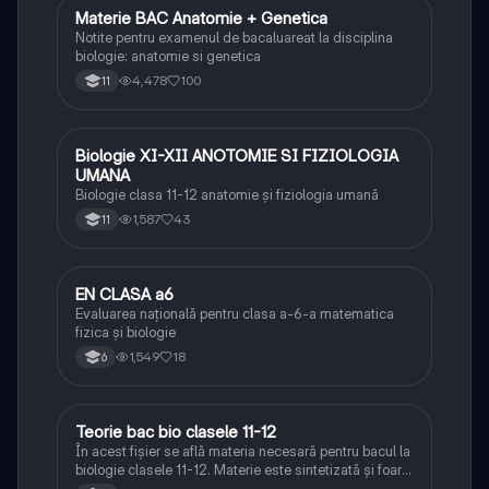
Materie BAC Anatomie + Genetica
Biologie
Notite pentru examenul de bacaluareat la disciplina
biologie: anatomie si genetica
4,478
100
11
Biologie XI-XII ANOTOMIE SI FIZIOLOGIA
Biologie
UMANA
Biologie clasa 11-12 anatomie și fiziologia umană
1,587
43
11
EN CLASA a6
Matematică
Evaluarea națională pentru clasa a-6-a matematica
fizica și biologie
1,549
18
6
Teorie bac bio clasele 11-12
Biologie
În acest fișier se află materia necesară pentru bacul la
biologie clasele 11-12. Materie este sintetizată și foarte
bine explicată.