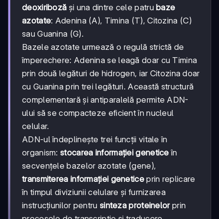
deoxiriboză
și una dintre cele patru
baze
azotate
: Adenina (A), Timina (T), Citozina (C)
sau Guanina (G).
Bazele azotate urmează o regulă strictă de
împerechere: Adenina se leagă doar cu Timina
prin două legături de hidrogen, iar Citozina doar
cu Guanina prin trei legături. Această structură
complementară și antiparalelă permite ADN-
ului să se compacteze eficient în nucleul
celular.
ADN-ul îndeplinește trei funcții vitale în
organism:
stocarea informației genetice
în
secvențele bazelor azotate (gene),
transmiterea informației genetice
prin replicare
în timpul diviziunii celulare și furnizarea
instrucțiunilor pentru
sinteza proteinelor
prin
procesele de transcripție și traducere.