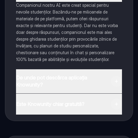
Companionul nostru AI este creat special pentru
nevoile studenților. Bazându-ne pe milioanele de
materiale de pe platformă, putem oferi răspunsuri
exacte și relevante pentru studenți. Dar nu este vorba
doar despre răspunsuri, companionul este mai ales
despre ghidarea studenților prin provocările zilnice de
învățare, cu planuri de studiu personalizate,
chestionare sau conținuturi în chat și personalizare
100% bazată pe abilitățile și evoluțiile studenților.
De unde pot descărca aplicația
Knowunity?
Aplicația este disponibilă în Google Play Store și Apple
App Store.
Este Knowunity chiar gratuită?
Da! Bucură-te de access la materiale de studiu,
conectează-te cu alți elevi, și primește ajutor instant -
toate acestea la un click distanță. În plus, câștigă