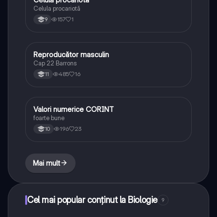
Celula procariotă
157
1
9
Reproducător masculin
Biologie
Cap 22 Barrons
485
16
11
Valori numerice CORINT
Biologie
foarte bune
196
23
10
Mai mult
Cel mai popular conținut la Biologie
9