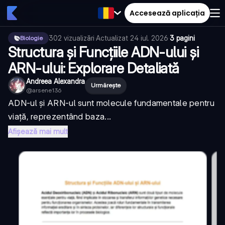
Accesează aplicația
302
vizualizări
·
Actualizat
24 iul. 2026
·
3 pagini
Biologie
Structura și Funcțiile ADN-ului și
ARN-ului: Explorare Detaliată
Andreea Alexandra
Urmărește
@
arsene136
ADN-ul și ARN-ul sunt molecule fundamentale pentru
viață, reprezentând baza...
Afișează mai mult