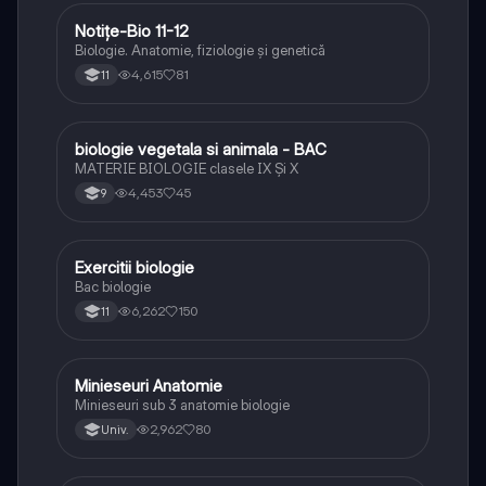
Notițe-Bio 11-12
Biologie
Biologie. Anatomie, fiziologie și genetică
4,615
81
11
biologie vegetala si animala - BAC
Biologie
MATERIE BIOLOGIE clasele IX Şi X
4,453
45
9
Exercitii biologie
Biologie
Bac biologie
6,262
150
11
Minieseuri Anatomie
Biologie
Minieseuri sub 3 anatomie biologie
2,962
80
Univ.