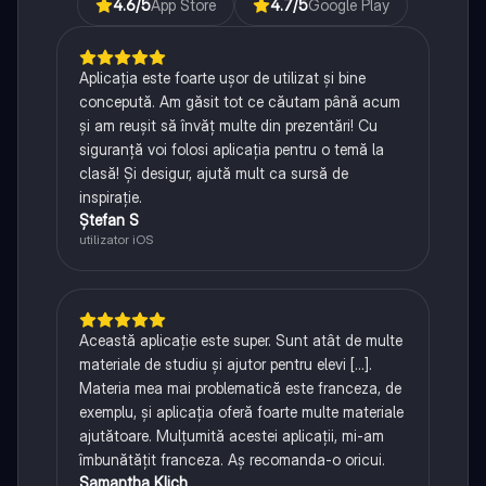
4.6
/5
App Store
4.7
/5
Google Play
Aplicația este foarte ușor de utilizat și bine
concepută. Am găsit tot ce căutam până acum
și am reușit să învăț multe din prezentări! Cu
siguranță voi folosi aplicația pentru o temă la
clasă! Și desigur, ajută mult ca sursă de
inspirație.
Ștefan S
utilizator iOS
Această aplicație este super. Sunt atât de multe
materiale de studiu și ajutor pentru elevi [...].
Materia mea mai problematică este franceza, de
exemplu, și aplicația oferă foarte multe materiale
ajutătoare. Mulțumită acestei aplicații, mi-am
îmbunătățit franceza. Aș recomanda-o oricui.
Samantha Klich