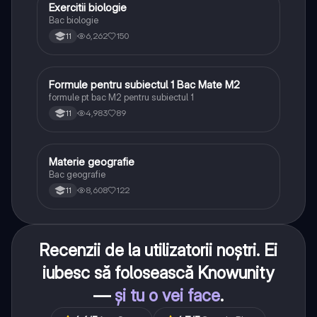
Exercitii biologie
Biologie
Bac biologie
6,262
150
11
Formule pentru subiectul 1 Bac Mate M2
Matematică
formule pt bac M2 pentru subiectul 1
4,983
89
11
Materie geografie
Geografie
Bac geografie
8,608
122
11
Recenzii de la utilizatorii noștri. Ei
iubesc să folosească Knowunity
—
și tu o vei face
.