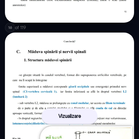
of
119
16
Vizualizare