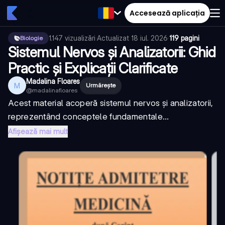
Accesează aplicația
1.147
vizualizări
·
Actualizat
18 iul. 2026
·
119 pagini
Biologie
Sistemul Nervos și Analizatorii: Ghid
Practic și Explicații Clarificate
Madalina Floares
M
Urmărește
@
madalinafloares
Acest material acoperă sistemul nervos și analizatorii,
reprezentând conceptele fundamentale...
Afișează mai mult