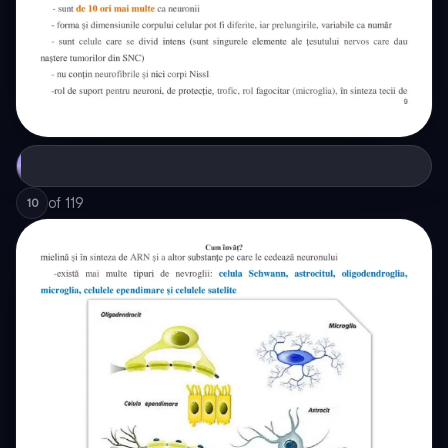
of
119
10