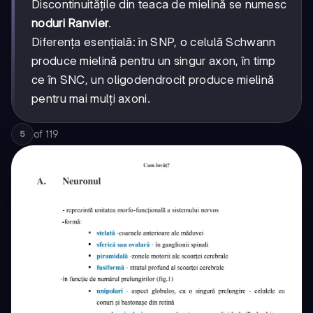
Discontinuitățile din teaca de mielină se numesc
noduri Ranvier
.
Diferența esențială: în SNP, o celulă Schwann
produce mielină pentru un singur axon, în timp
ce în SNC, un oligodendrocit produce mielină
pentru mai mulți axoni.
of
119
5