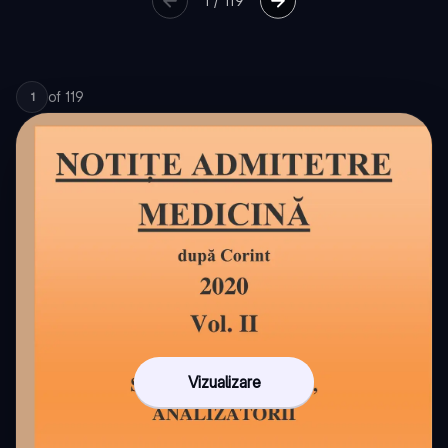
1
/
119
of
119
1
Vizualizare