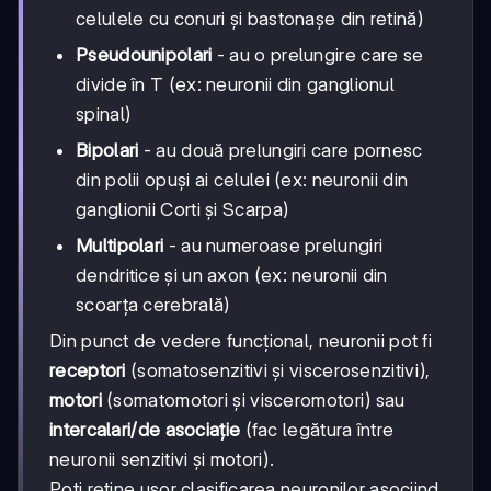
celulele cu conuri și bastonașe din retină)
Pseudounipolari
- au o prelungire care se
divide în T (ex: neuronii din ganglionul
spinal)
Bipolari
- au două prelungiri care pornesc
din polii opuși ai celulei (ex: neuronii din
ganglionii Corti și Scarpa)
Multipolari
- au numeroase prelungiri
dendritice și un axon (ex: neuronii din
scoarța cerebrală)
Din punct de vedere funcțional, neuronii pot fi
receptori
(somatosenzitivi și viscerosenzitivi),
motori
(somatomotori și visceromotori) sau
intercalari/de asociație
(fac legătura între
neuronii senzitivi și motori).
Poți reține ușor clasificarea neuronilor asociind