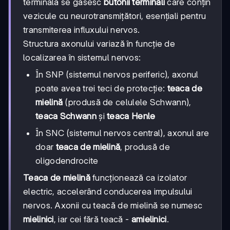
terminală se găsesc
butonii terminali
care conțin
vezicule cu neurotransmițători, esențiali pentru
transmiterea influxului nervos.
Structura axonului variază în funcție de
localizarea în sistemul nervos:
În SNP (sistemul nervos periferic), axonul
poate avea trei teci de protecție:
teaca de
mielină
(produsă de celulele Schwann),
teaca Schwann
și
teaca Henle
În SNC (sistemul nervos central), axonul are
doar
teaca de mielină
, produsă de
oligodendrocite
Teaca de mielină
funcționează ca izolator
electric, accelerând conducerea impulsului
nervos. Axonii cu teacă de mielină se numesc
mielinici
, iar cei fără teacă -
amielinici
.