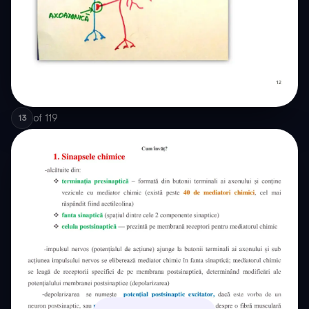
of
119
13