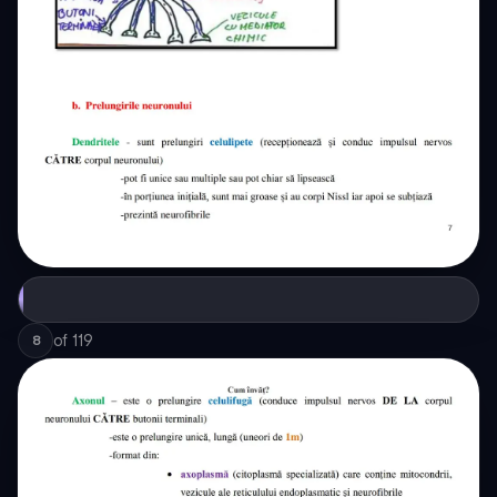
of
119
8