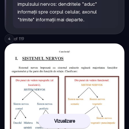
impulsului nervos: dendritele "aduc"
informații spre corpul celular, axonul
"trimite" informații mai departe.
of
119
4
Vizualizare