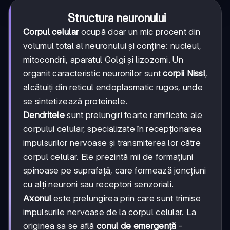
Structura neuronului
Corpul celular
ocupă doar un mic procent din
volumul total al neuronului și conține: nucleul,
mitocondrii, aparatul Golgi și lizozomi. Un
organit caracteristic neuronilor sunt
corpii Nissl
,
alcătuiți din reticul endoplasmatic rugos, unde
se sintetizează proteinele.
Dendritele
sunt prelungiri foarte ramificate ale
corpului celular, specializate în recepționarea
impulsurilor nervoase și transmiterea lor către
corpul celular. Ele prezintă mii de formațiuni
spinoase pe suprafață, care formează joncțiuni
cu alți neuroni sau receptori senzoriali.
Axonul
este prelungirea prin care sunt trimise
impulsurile nervoase de la corpul celular. La
originea sa se află
conul de emergență
-