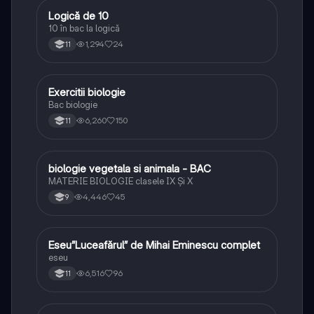
Logică de 10
Logică
10 în bac la logică
1,294
24
11
Exercitii biologie
Biologie
Bac biologie
6,260
150
11
biologie vegetala si animala - BAC
Biologie
MATERIE BIOLOGIE clasele IX Şi X
4,446
45
9
Eseu”Luceafărul” de Mihai Eminescu complet
Limba și literatura română
eseu
6,516
96
11