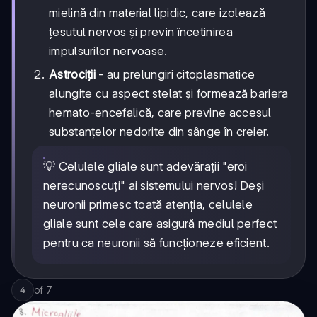
mielină din material lipidic, care izolează
țesutul nervos și previn încetinirea
impulsurilor nervoase.
Astrociții
- au prelungiri citoplasmatice
alungite cu aspect stelat și formează bariera
hemato-encefalică, care previne accesul
substanțelor nedorite din sânge în creier.
💡 Celulele gliale sunt adevărații "eroi
nerecunoscuți" ai sistemului nervos! Deși
neuronii primesc toată atenția, celulele
gliale sunt cele care asigură mediul perfect
pentru ca neuronii să funcționeze eficient.
of
7
4