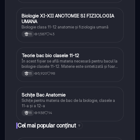
Biologie XI-XII ANOTOMIE SI FIZIOLOGIA
Biologie
UMANA
Biologie clasa 11-12 anatomie și fiziologia umană
1,587
43
11
Teorie bac bio clasele 11-12
Biologie
În acest fișier se află materia necesară pentru bacul la
biologie clasele 11-12. Materie este sintetizată și foarte
bine explicată.
5,920
98
11
Schițe Bac Anatomie
Biologie
Schițe pentru materia de bac de la biologie, clasele a
11-a și a 12-a
938
14
11
Cel mai popular conținut
9