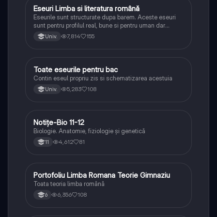
Eseuri Limba si literatura română
Limba și literatura română
Eseurile sunt structurate dupa barem. Aceste eseuri
sunt pentru profilul real, bune si pentru uman dar
lipsesc relatiile dintre personaje si caracrerizarile.
7,814
155
Univ.
Toate eseurile pentru bac
Limba și literatura română
Contin eseul propriu zis si schematizarea acestuia
5,283
108
Univ.
Notițe-Bio 11-12
Biologie
Biologie. Anatomie, fiziologie și genetică
4,612
81
11
Portofoliu Limba Romana Teorie Gimnaziu
Limba și literatura română
Toata teoria limba română
6,356
108
6