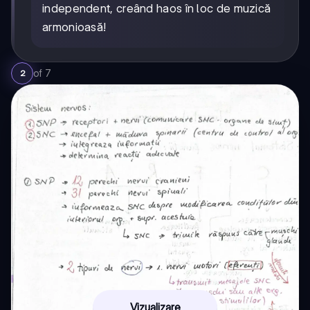
independent, creând haos în loc de muzică
armonioasă!
of
7
2
Vizualizare