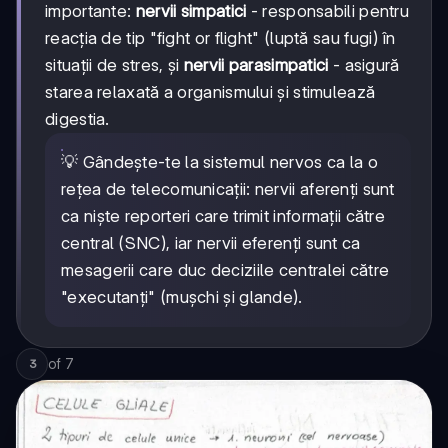
importante:
nervii simpatici
- responsabili pentru
reacția de tip "fight or flight" (luptă sau fugi) în
situații de stres, și
nervii parasimpatici
- asigură
starea relaxată a organismului și stimulează
digestia.
💡 Gândește-te la sistemul nervos ca la o
rețea de telecomunicații: nervii aferenți sunt
ca niște reporteri care trimit informații către
central (SNC), iar nervii eferenți sunt ca
mesagerii care duc deciziile centralei către
"executanți" (mușchi și glande).
of
7
3