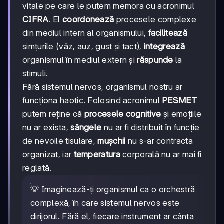
vitale pe care le putem memora cu acronimul
CIFRA
. El
coordonează
procesele complexe
din mediul intern al organismului,
facilitează
simțurile (văz, auz, gust și tact),
integrează
organismul în mediul extern și
răspunde
la
stimuli.
Fără sistemul nervos, organismul nostru ar
funcționa haotic. Folosind acronimul
PESMET
putem reține că
procesele cognitive
și emoțiile
nu ar exista,
sângele
nu ar fi distribuit în funcție
de nevoile tisulare,
mușchii
nu s-ar contracta
organizat, iar
temperatura
corporală nu ar mai fi
reglată.
💡 Imaginează-ți organismul ca o orchestră
complexă, în care sistemul nervos este
dirijorul. Fără el, fiecare instrument ar cânta