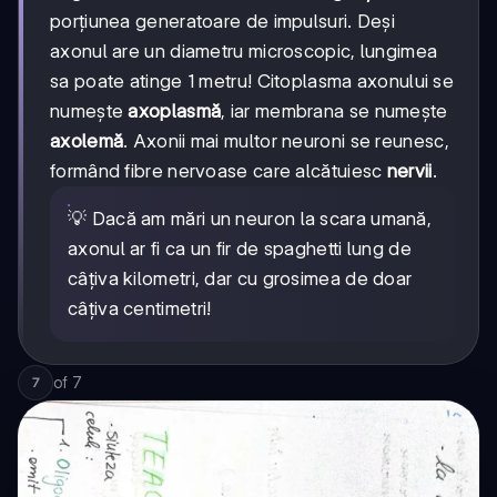
porțiunea generatoare de impulsuri. Deși
axonul are un diametru microscopic, lungimea
sa poate atinge 1 metru! Citoplasma axonului se
numește
axoplasmă
, iar membrana se numește
axolemă
. Axonii mai multor neuroni se reunesc,
formând fibre nervoase care alcătuiesc
nervii
.
💡 Dacă am mări un neuron la scara umană,
axonul ar fi ca un fir de spaghetti lung de
câțiva kilometri, dar cu grosimea de doar
câțiva centimetri!
of
7
7