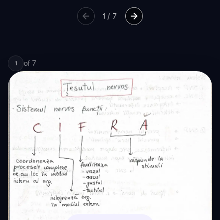
1
/
7
of
7
1