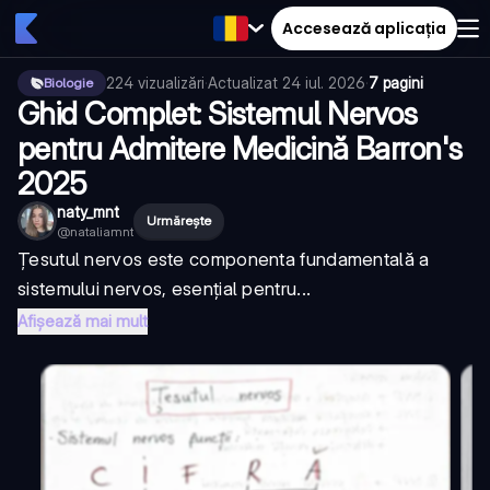
Accesează aplicația
224
vizualizări
·
Actualizat
24 iul. 2026
·
7 pagini
Biologie
Ghid Complet: Sistemul Nervos
pentru Admitere Medicină Barron's
2025
naty_mnt
Urmărește
@
nataliamnt
Țesutul nervos este componenta fundamentală a
sistemului nervos, esențial pentru...
Afișează mai mult