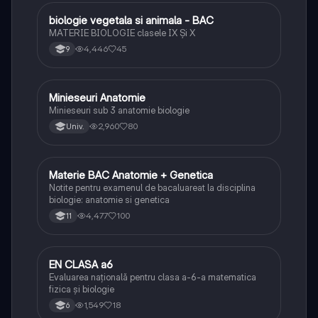
biologie vegetala si animala - BAC
Biologie
MATERIE BIOLOGIE clasele IX Şi X
4,446
45
9
Minieseuri Anatomie
Biologie
Minieseuri sub 3 anatomie biologie
2,960
80
Univ.
Materie BAC Anatomie + Genetica
Biologie
Notite pentru examenul de bacaluareat la disciplina
biologie: anatomie si genetica
4,477
100
11
EN CLASA a6
Matematică
Evaluarea națională pentru clasa a-6-a matematica
fizica și biologie
1,549
18
6