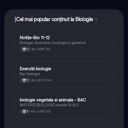
toate acestea la un click distanță. În plus, câștigă
puncte ca să deblochezi mai multe funcționalități!
Cel mai popular conținut la Biologie
9
Notițe-Bio 11-12
Biologie
Biologie. Anatomie, fiziologie și genetică
4,598
81
11
Exercitii biologie
Biologie
Bac biologie
6,251
149
11
biologie vegetala si animala - BAC
Biologie
MATERIE BIOLOGIE clasele IX Şi X
4,439
45
9