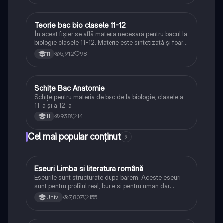
Teorie bac bio clasele 11-12
Biologie
În acest fișier se află materia necesară pentru bacul la
biologie clasele 11-12. Materie este sintetizată și foarte
bine explicată.
5,912
98
11
Schițe Bac Anatomie
Biologie
Schițe pentru materia de bac de la biologie, clasele a
11-a și a 12-a
938
14
11
Cel mai popular conținut
9
Eseuri Limba si literatura română
Limba și literatura română
Eseurile sunt structurate dupa barem. Aceste eseuri
sunt pentru profilul real, bune si pentru uman dar
lipsesc relatiile dintre personaje si caracrerizarile.
7,807
155
Univ.