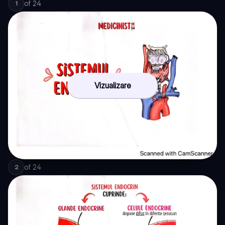
of
24
1
Vizualizare
of
24
2