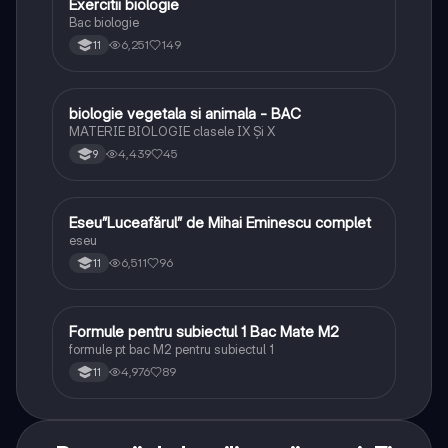
Exercitii biologie
Biologie
Bac biologie
6,251
149
11
biologie vegetala si animala - BAC
Biologie
MATERIE BIOLOGIE clasele IX Şi X
4,439
45
9
Eseu”Luceafărul” de Mihai Eminescu complet
Limba și literatura română
eseu
6,511
96
11
Formule pentru subiectul 1 Bac Mate M2
Matematică
formule pt bac M2 pentru subiectul 1
4,976
89
11