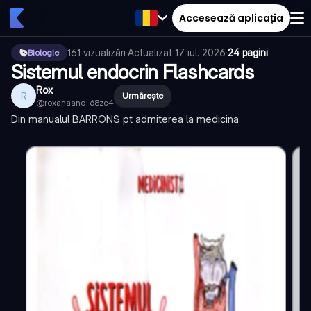
Accesează aplicația
161
vizualizări
·
Actualizat
17 iul. 2026
·
24 pagini
Biologie
Sistemul endocrin Flashcards
Rox
R
Urmărește
@
roxanaand_68zc4
Din manualul BARRONS pt admiterea la medicina