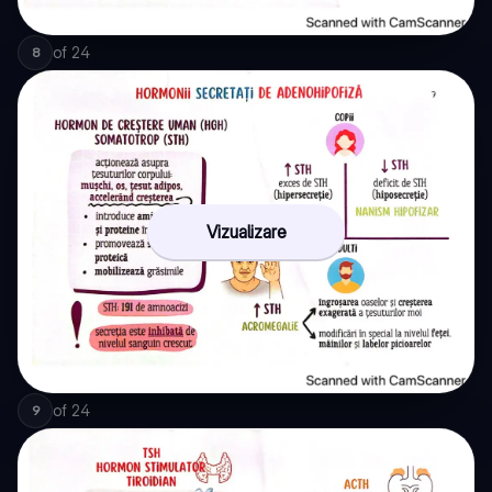
of
24
8
Vizualizare
of
24
9