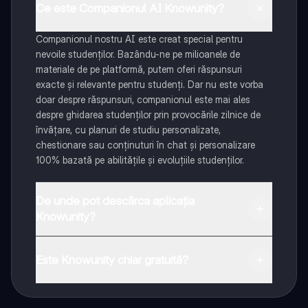
Ce este Companionul AI Knowunity?
Companionul nostru AI este creat special pentru
nevoile studenților. Bazându-ne pe milioanele de
materiale de pe platformă, putem oferi răspunsuri
exacte și relevante pentru studenți. Dar nu este vorba
doar despre răspunsuri, companionul este mai ales
despre ghidarea studenților prin provocările zilnice de
învățare, cu planuri de studiu personalizate,
chestionare sau conținuturi în chat și personalizare
100% bazată pe abilitățile și evoluțiile studenților.
De unde pot descărca aplicația
Knowunity?
Aplicația este disponibilă în Google Play Store și Apple
App Store.
Este Knowunity chiar gratuită?
Da! Bucură-te de access la materiale de studiu,
conectează-te cu alți elevi, și primește ajutor instant -