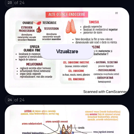
of
24
23
Vizualizare
of
24
24