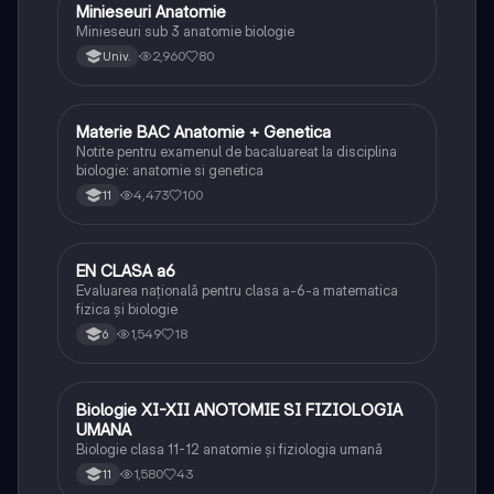
Minieseuri Anatomie
Biologie
Minieseuri sub 3 anatomie biologie
2,960
80
Univ.
Materie BAC Anatomie + Genetica
Biologie
Notite pentru examenul de bacaluareat la disciplina
biologie: anatomie si genetica
4,473
100
11
EN CLASA a6
Matematică
Evaluarea națională pentru clasa a-6-a matematica
fizica și biologie
1,549
18
6
Biologie XI-XII ANOTOMIE SI FIZIOLOGIA
Biologie
UMANA
Biologie clasa 11-12 anatomie și fiziologia umană
1,580
43
11