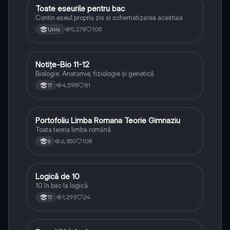
Toate eseurile pentru bac
Limba și literatura română
Contin eseul propriu zis si schematizarea acestuia
5,278
108
Univ.
Notițe-Bio 11-12
Biologie
Biologie. Anatomie, fiziologie și genetică
4,598
81
11
Portofoliu Limba Romana Teorie Gimnaziu
Limba și literatura română
Toata teoria limba română
6,350
108
6
Logică de 10
Logică
10 în bac la logică
1,293
24
11