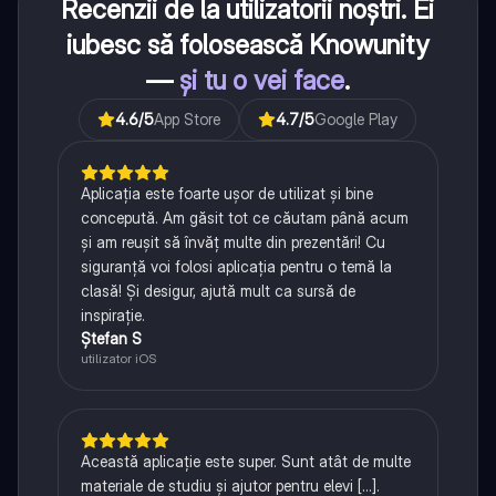
Recenzii de la utilizatorii noștri. Ei
iubesc să folosească Knowunity
—
și tu o vei face
.
4.6
/5
App Store
4.7
/5
Google Play
Aplicația este foarte ușor de utilizat și bine
concepută. Am găsit tot ce căutam până acum
și am reușit să învăț multe din prezentări! Cu
siguranță voi folosi aplicația pentru o temă la
clasă! Și desigur, ajută mult ca sursă de
inspirație.
Ștefan S
utilizator iOS
Această aplicație este super. Sunt atât de multe
materiale de studiu și ajutor pentru elevi [...].