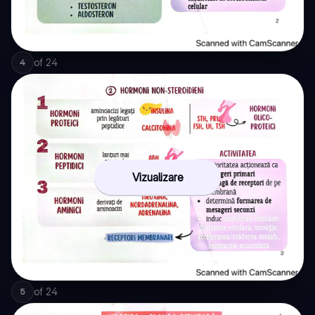
of
24
4
Vizualizare
of
24
5