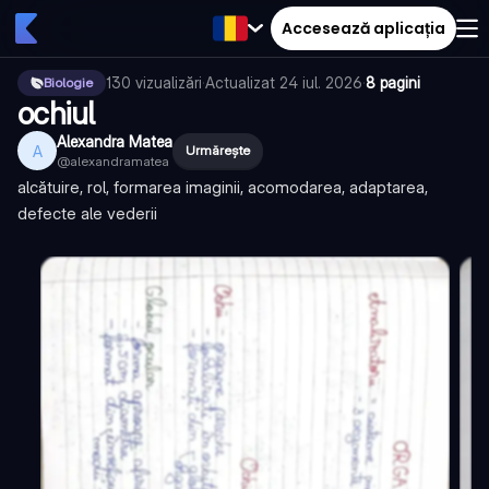
Accesează aplicația
130
vizualizări
·
Actualizat
24 iul. 2026
·
8 pagini
Biologie
ochiul
Alexandra Matea
A
Urmărește
@
alexandramatea
alcătuire, rol, formarea imaginii, acomodarea, adaptarea,
defecte ale vederii