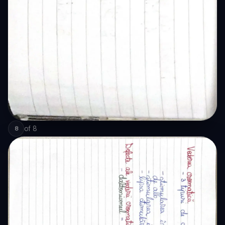
of
8
8