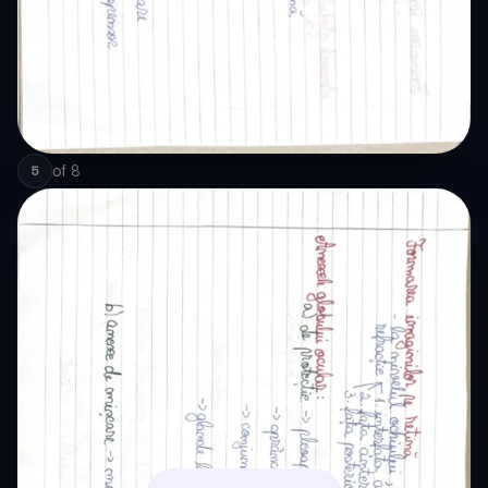
of
8
5