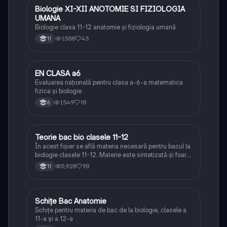
Biologie XI-XII ANOTOMIE SI FIZIOLOGIA
Biologie
UMANA
Biologie clasa 11-12 anatomie și fiziologia umană
1,588
43
11
EN CLASA a6
Matematică
Evaluarea națională pentru clasa a-6-a matematica
fizica și biologie
1,549
18
6
Teorie bac bio clasele 11-12
Biologie
În acest fișier se află materia necesară pentru bacul la
biologie clasele 11-12. Materie este sintetizată și foarte
bine explicată.
5,928
98
11
Schițe Bac Anatomie
Biologie
Schițe pentru materia de bac de la biologie, clasele a
11-a și a 12-a