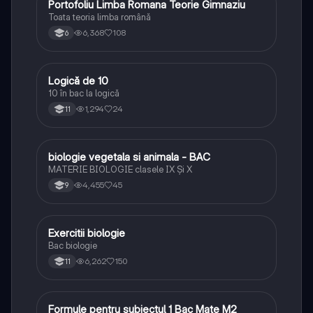
Portofoliu Limba Romana Teorie Gimnaziu
Limba și literatura română
Toata teoria limba română
6,368
108
6
Logică de 10
Logică
10 în bac la logică
1,294
24
11
biologie vegetala si animala - BAC
Biologie
MATERIE BIOLOGIE clasele IX Şi X
4,455
45
9
Exercitii biologie
Biologie
Bac biologie
6,262
150
11
Formule pentru subiectul 1 Bac Mate M2
Matematică