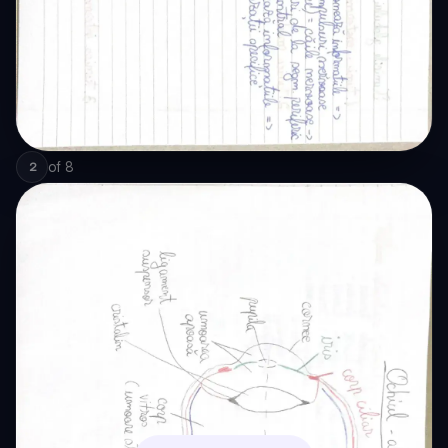
of
8
2