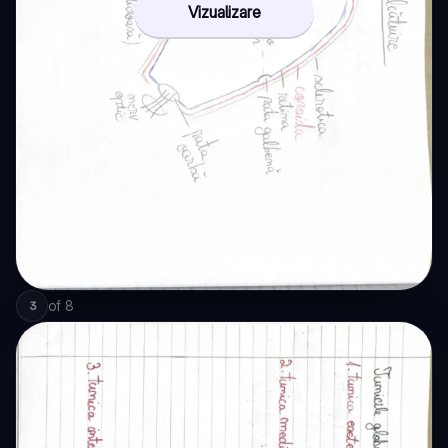
Vizualizare
of
8
3