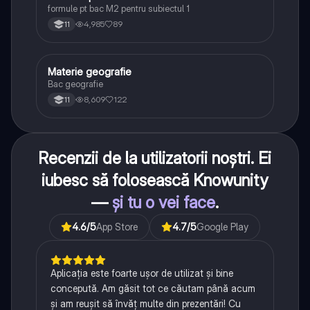
formule pt bac M2 pentru subiectul 1
4,985
89
11
Materie geografie
Geografie
Bac geografie
8,609
122
11
Recenzii de la utilizatorii noștri. Ei
iubesc să folosească Knowunity
—
și tu o vei face
.
4.6
/5
App Store
4.7
/5
Google Play
Aplicația este foarte ușor de utilizat și bine
concepută. Am găsit tot ce căutam până acum
și am reușit să învăț multe din prezentări! Cu