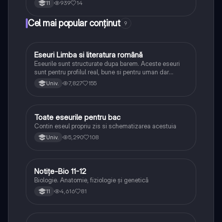
939
14
11
Cel mai popular conținut
9
Eseuri Limba si literatura română
Limba și literatura română
Eseurile sunt structurate dupa barem. Aceste eseuri
sunt pentru profilul real, bune si pentru uman dar
lipsesc relatiile dintre personaje si caracrerizarile.
7,827
155
Univ.
Toate eseurile pentru bac
Limba și literatura română
Contin eseul propriu zis si schematizarea acestuia
5,290
108
Univ.
Notițe-Bio 11-12
Biologie
Biologie. Anatomie, fiziologie și genetică
4,616
81
11