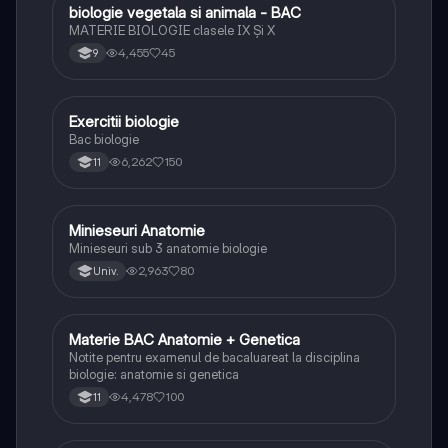
biologie vegetala si animala - BAC
Biologie
MATERIE BIOLOGIE clasele IX Şi X
4,455
45
9
Exercitii biologie
Biologie
Bac biologie
6,262
150
11
Minieseuri Anatomie
Biologie
Minieseuri sub 3 anatomie biologie
2,963
80
Univ.
Materie BAC Anatomie + Genetica
Biologie
Notite pentru examenul de bacaluareat la disciplina
biologie: anatomie si genetica
4,478
100
11