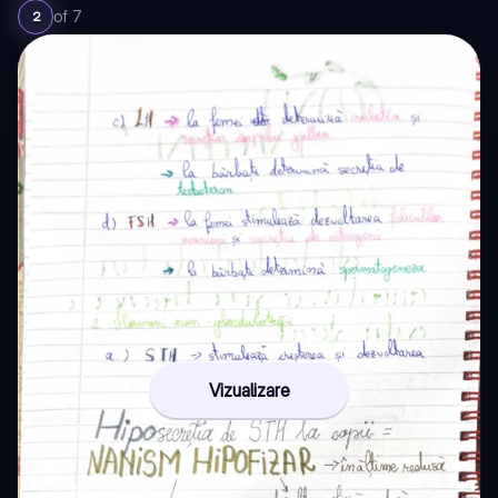
of
7
2
Vizualizare