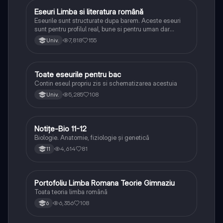
Eseuri Limba si literatura română
Limba și literatura română
Eseurile sunt structurate dupa barem. Aceste eseuri
sunt pentru profilul real, bune si pentru uman dar
lipsesc relatiile dintre personaje si caracrerizarile.
7,818
155
Univ.
Toate eseurile pentru bac
Limba și literatura română
Contin eseul propriu zis si schematizarea acestuia
5,285
108
Univ.
Notițe-Bio 11-12
Biologie
Biologie. Anatomie, fiziologie și genetică
4,614
81
11
Portofoliu Limba Romana Teorie Gimnaziu
Limba și literatura română
Toata teoria limba română
6,356
108
6