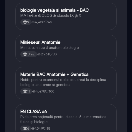
biologie vegetala si animala - BAC
Biologie
MATERIE BIOLOGIE clasele IX Şi X
4,450
45
9
Minieseuri Anatomie
Biologie
Minieseuri sub 3 anatomie biologie
2,961
80
Univ.
Materie BAC Anatomie + Genetica
Biologie
Notite pentru examenul de bacaluareat la disciplina
biologie: anatomie si genetica
4,478
100
11
EN CLASA a6
Matematică
Evaluarea națională pentru clasa a-6-a matematica
fizica și biologie
1,549
18
6