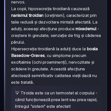
nervos.
La copii, hiposecreția tiroidiană cauzează
nanismul tiroidian
(creținism), caracterizat prin
talie redusă și dezvoltare mintală afectată. La
adulți, aceeași afecțiune produce
mixedemul
-
creștere în greutate, senzație de frig și căderea
părului.
Hipersecreția tiroidiană la adulți duce la
boala
Basedow-Graves
, cu simptome precum
exoftalmie (ochi proeminenți), nervozitate și
scădere în greutate. Această afecțiune
afectează semnificativ calitatea vieții dacă nu
este tratată.
💡 Tiroida este ca un termostat al corpului -
când funcționează prea lent sau prea rapid,
întregul "sistem" este afectat!