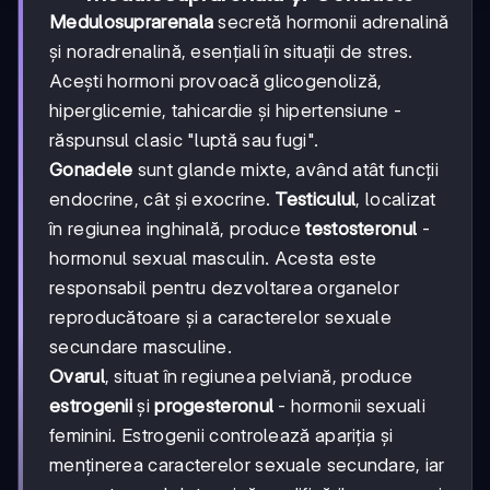
Medulosuprarenala
secretă hormonii adrenalină
și noradrenalină, esențiali în situații de stres.
Acești hormoni provoacă glicogenoliză,
hiperglicemie, tahicardie și hipertensiune -
răspunsul clasic "luptă sau fugi".
Gonadele
sunt glande mixte, având atât funcții
endocrine, cât și exocrine.
Testiculul
, localizat
în regiunea inghinală, produce
testosteronul
-
hormonul sexual masculin. Acesta este
responsabil pentru dezvoltarea organelor
reproducătoare și a caracterelor sexuale
secundare masculine.
Ovarul
, situat în regiunea pelviană, produce
estrogenii
și
progesteronul
- hormonii sexuali
feminini. Estrogenii controlează apariția și
menținerea caracterelor sexuale secundare, iar