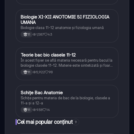
Biologie XI-XII ANOTOMIE SI FIZIOLOGIA
Biologie
UMANA
Biologie clasa 11-12 anatomie și fiziologia umană
1,587
43
11
Teorie bac bio clasele 11-12
Biologie
În acest fișier se află materia necesară pentru bacul la
biologie clasele 11-12. Materie este sintetizată și foarte
bine explicată.
5,922
98
11
Schițe Bac Anatomie
Biologie
Schițe pentru materia de bac de la biologie, clasele a
11-a și a 12-a
938
14
11
Cel mai popular conținut
9