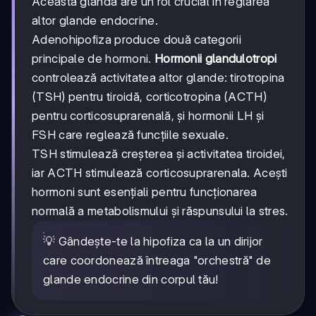
Această glandă are un rol crucial în reglarea
altor glande endocrine.
Adenohipofiza produce două categorii
principale de hormoni.
Hormonii glandulotropi
controlează activitatea altor glande: tirotropina
(TSH) pentru tiroidă, corticotropina (ACTH)
pentru corticosuprarenală, și hormonii LH și
FSH care reglează funcțiile sexuale.
TSH stimulează creșterea și activitatea tiroidei,
iar ACTH stimulează corticosuprarenala. Acești
hormoni sunt esențiali pentru funcționarea
normală a metabolismului și răspunsului la stres.
💡 Gândește-te la hipofiza ca la un dirijor
care coordonează întreaga "orchestră" de
glande endocrine din corpul tău!