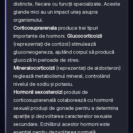
distincte, fiecare cu funcții specializate. Aceste
glande mici au un impact uriaș asupra
organismului.
Corticosuprarenala
produce trei tipuri
importante de hormoni.
Glucocorticoizii
(reprezentați de cortizol) stimulează
gluconeogeneza, ajutând corpul să producă
glucoză în perioade de stres.
Mineralocorticoizii
(reprezentați de aldosteron)
reglează metabolismul mineral, controlând
nivelul de sodiu și potasiu.
Hormonii sexosteroizi
produsi de
corticosuprarenală colaborează cu hormonii
sexuali produși de gonade pentru a determina
apariția și dezvoltarea caracterelor sexuale
secundare. Echilibrul acestor hormoni este
esențial pentru dezvoltarea normală.