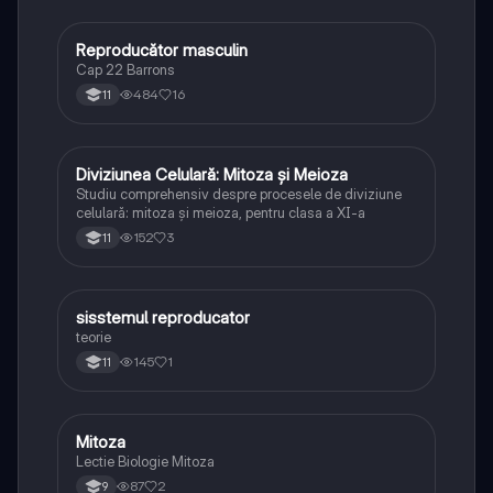
Reproducător masculin
Biologie
Cap 22 Barrons
484
16
11
Diviziunea Celulară: Mitoza și Meioza
Biologie
Studiu comprehensiv despre procesele de diviziune
celulară: mitoza și meioza, pentru clasa a XI-a
152
3
11
sisstemul reproducator
Biologie
teorie
145
1
11
Mitoza
Biologie
Lectie Biologie Mitoza
87
2
9