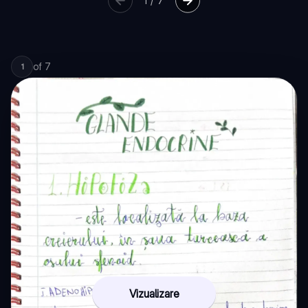
1
/
7
of
7
1
Vizualizare