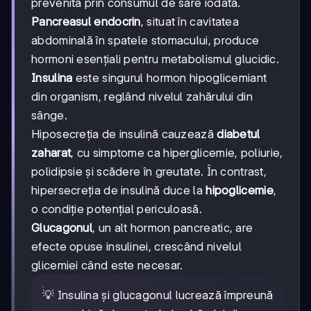
prevenită prin consumul de sare iodată.
Pancreasul endocrin
, situat în cavitatea
abdominală în spatele stomacului, produce
hormoni esențiali pentru metabolismul glucidic.
Insulina
este singurul hormon hipoglicemiant
din organism, reglând nivelul zahărului din
sânge.
Hiposecreția de insulină cauzează
diabetul
zaharat
, cu simptome ca hiperglicemie, poliurie,
polidipsie și scădere în greutate. În contrast,
hipersecreția de insulină duce la
hipoglicemie
,
o condiție potențial periculoasă.
Glucagonul
, un alt hormon pancreatic, are
efecte opuse insulinei, crescând nivelul
glicemiei când este necesar.
💡 Insulina și glucagonul lucrează împreună