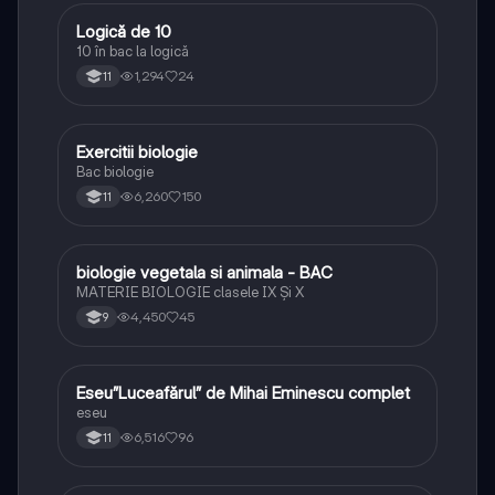
Logică de 10
Logică
10 în bac la logică
1,294
24
11
Exercitii biologie
Biologie
Bac biologie
6,260
150
11
biologie vegetala si animala - BAC
Biologie
MATERIE BIOLOGIE clasele IX Şi X
4,450
45
9
Eseu”Luceafărul” de Mihai Eminescu complet
Limba și literatura română
eseu
6,516
96
11