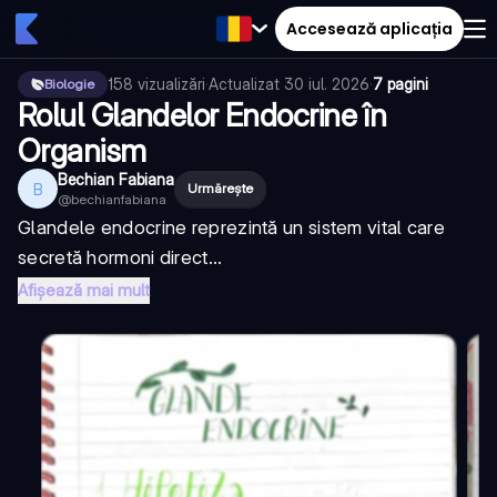
Accesează aplicația
158
vizualizări
·
Actualizat
30 iul. 2026
·
7 pagini
Biologie
Rolul Glandelor Endocrine în
Organism
Bechian Fabiana
B
Urmărește
@
bechianfabiana
Glandele endocrine reprezintă un sistem vital care
secretă hormoni direct...
Afișează mai mult