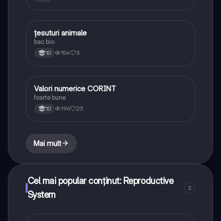
țesuturi animale
Biologie
bac bio
154
3
10
Valori numerice CORINT
Biologie
foarte bune
196
23
10
Mai mult
Cel mai popular conținut: Reproductive
2
System