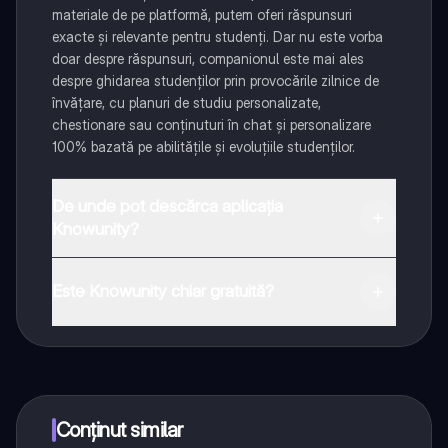
materiale de pe platformă, putem oferi răspunsuri
exacte și relevante pentru studenți. Dar nu este vorba
doar despre răspunsuri, companionul este mai ales
despre ghidarea studenților prin provocările zilnice de
învățare, cu planuri de studiu personalizate,
chestionare sau conținuturi în chat și personalizare
100% bazată pe abilitățile și evoluțiile studenților.
De unde pot descărca aplicația
Knowunity?
Aplicația este disponibilă în Google Play Store și Apple
App Store.
Este Knowunity chiar gratuită?
Da! Bucură-te de access la materiale de studiu,
conectează-te cu alți elevi, și primește ajutor instant -
toate acestea la un click distanță. În plus, câștigă
puncte ca să deblochezi mai multe funcționalități!
Conținut similar