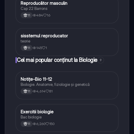
Reproducător masculin
Biologie
Cap 22 Barrons
484
16
11
sisstemul reproducator
Biologie
teorie
145
1
11
Cel mai popular conținut la Biologie
9
Notițe-Bio 11-12
Biologie
Biologie. Anatomie, fiziologie și genetică
4,614
81
11
Exercitii biologie
Biologie
Bac biologie
6,260
150
11