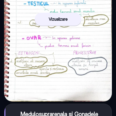
Vizualizare
Medulosuprarenala și Gonadele