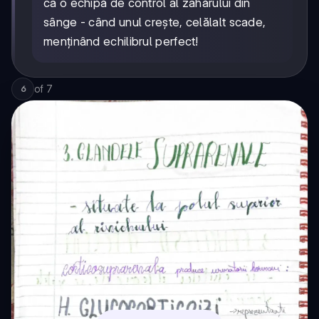
ca o echipă de control al zahărului din
sânge - când unul crește, celălalt scade,
menținând echilibrul perfect!
of
7
6