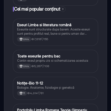
Cel mai popular conținut
9
Eseuri Limba si literatura română
Limba și literatura română
Eseurile sunt structurate dupa barem. Aceste eseuri
sunt pentru profilul real, bune si pentru uman dar
lipsesc relatiile dintre personaje si caracrerizarile.
7,818
155
Univ.
Toate eseurile pentru bac
Limba și literatura română
Contin eseul propriu zis si schematizarea acestuia
5,287
108
Univ.
Notițe-Bio 11-12
Biologie
Biologie. Anatomie, fiziologie și genetică
4,614
81
11
Portofoliu Limba Romana Teorie Gimnaziu
Limba și literatura română