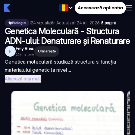
Accesează aplicația
124
vizualizări
·
Actualizat
24 iul. 2026
·
3 pagini
Biologie
Genetica Moleculară - Structura
ADN-ului: Denaturare și Renaturare
Emy Rusu
E
Urmărește
@
emyrusu
Genetica moleculară studiază structura și funcția
materialului genetic la nivel...
Afișează mai mult