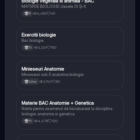
biologie vegetala si animala - BAC
Biologie
MATERIE BIOLOGIE clasele IX Şi X
4,450
45
9
Exercitii biologie
Biologie
Bac biologie
6,261
150
11
Minieseuri Anatomie
Biologie
Minieseuri sub 3 anatomie biologie
2,961
80
Univ.
Materie BAC Anatomie + Genetica
Biologie
Notite pentru examenul de bacaluareat la disciplina
biologie: anatomie si genetica
4,478
100
11