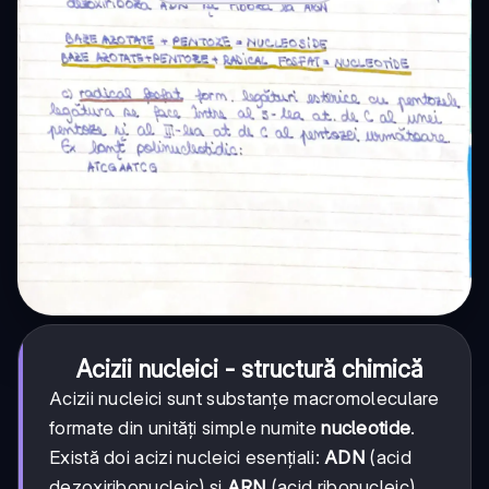
Acizii nucleici - structură chimică
Acizii nucleici sunt substanțe macromoleculare
formate din unități simple numite
nucleotide
.
Există doi acizi nucleici esențiali:
ADN
(acid
dezoxiribonucleic) și
ARN
(acid ribonucleic).