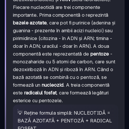
Fiecare nucleotidă are trei componente
importante. Prima componentă o reprezintă
bazele azotate
, care pot fi purinice (adenina și
guanina - prezente în ambii acizi nucleici) sau
pirimidinice (citozina - în ADN și ARN; timina -
doar în ADN; uracilul - doar în ARN). A doua
componentă este reprezentată de
pentoze
-
monozaharide cu 5 atomi de carbon, care sunt
dezoxiriboză în ADN și riboză în ARN. Când o
bază azotată se combină cu o pentoză, se
formează un
nucleozid
. A treia componentă
este
radicalul fosfat
, care formează legături
esterice cu pentozele.
💡 Reține formula simplă: NUCLEOTIDĂ =
BAZĂ AZOTATĂ + PENTOZĂ + RADICAL
FOSFAT