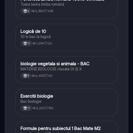
Toata teoria limba română
6,356
108
6
Logică de 10
Logică
10 în bac la logică
1,294
24
11
biologie vegetala si animala - BAC
Biologie
MATERIE BIOLOGIE clasele IX Şi X
4,450
45
9
Exercitii biologie
Biologie
Bac biologie
6,261
150
11
Formule pentru subiectul 1 Bac Mate M2
Matematică