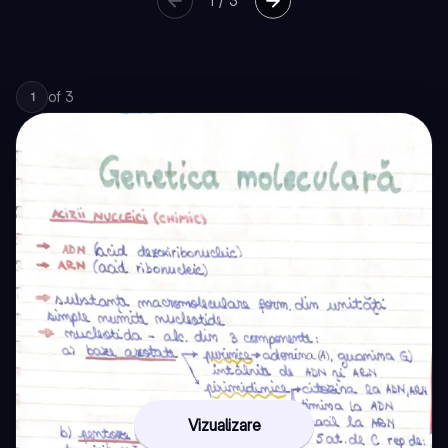
1
/
3
of
3
1
Vizualizare