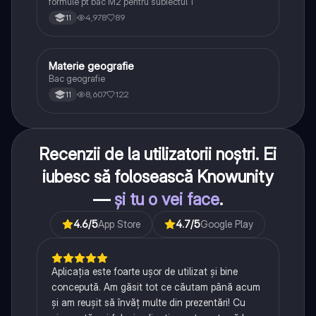
formule pt bac M2 pentru subiectul 1
4,978
89
11
Materie geografie
Geografie
Bac geografie
8,607
122
11
Recenzii de la utilizatorii noștri. Ei
iubesc să folosească Knowunity
—
și tu o vei face
.
4.6
/5
App Store
4.7
/5
Google Play
Aplicația este foarte ușor de utilizat și bine
concepută. Am găsit tot ce căutam până acum
și am reușit să învăț multe din prezentări! Cu