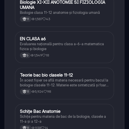
Biologie XI-XII ANOTOMIE SI FIZIOLOGIA
Biologie
UMANA
Biologie clasa 11-12 anatomie și fiziologia umană
1,587
43
11
EN CLASA a6
Matematică
Evaluarea națională pentru clasa a-6-a matematica
fizica și biologie
1,549
18
6
Teorie bac bio clasele 11-12
Biologie
În acest fișier se află materia necesară pentru bacul la
biologie clasele 11-12. Materie este sintetizată și foarte
bine explicată.
5,924
98
11
Schițe Bac Anatomie
Biologie
Schițe pentru materia de bac de la biologie, clasele a
11-a și a 12-a
938
14
11