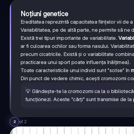
Noțiuni genetice
Ereditatea reprezintă capacitatea ființelor vii de a 
Variabilitatea, pe de altă parte, ne permite să ne di
Există trei tipuri importante de variabilitate.
Variabi
ar fi culoarea ochilor sau forma nasului. Variabili
precum cicatricile. Există și o variabilitate combin
practicarea unui sport poate influența înălțimea).
Toate caracteristicile unui individ sunt "scrise" în
m
Din punct de vedere chimic, acești cromozomi co
💡 Gândește-te la cromozomi ca la o bibliotecă î
funcționezi. Aceste "cărți" sunt transmise de la pă
of
2
2