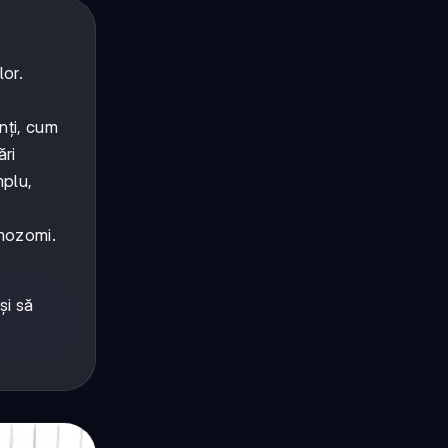
lor.
nți, cum
ări
mplu,
omozomi.
și să