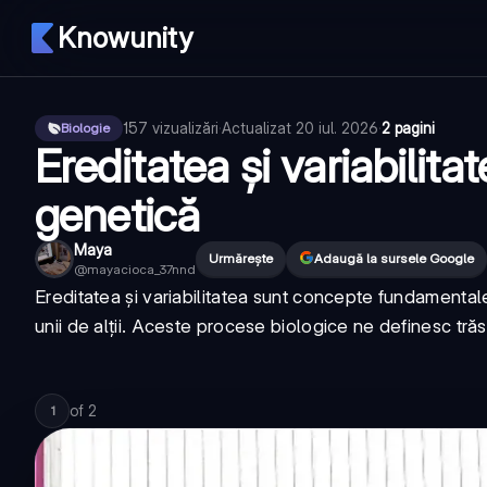
Knowunity
157
vizualizări
·
Actualizat
20 iul. 2026
·
2 pagini
Biologie
Ereditatea și variabilita
genetică
Maya
Urmărește
Adaugă la sursele Google
@
mayacioca_37nnd
Ereditatea și variabilitatea sunt concepte fundamentale
unii de alții. Aceste procese biologice ne definesc trăsăt
of
2
1