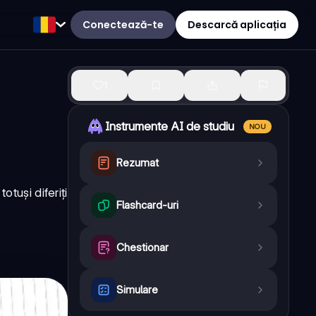
Conectează-te
Descarcă aplicația
1
Instrumente AI de studiu
NOU
Rezumat
tuși diferiți
Flashcard-uri
Chestionar
Simulare