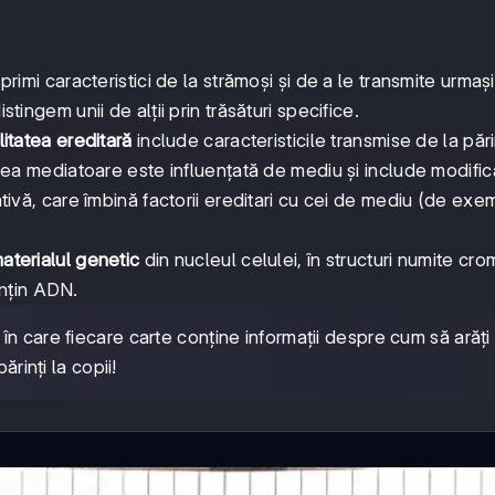
primi caracteristici de la strămoși și de a le transmite urmași
stingem unii de alții prin trăsături specifice.
litatea ereditară
include caracteristicile transmise de la pări
tatea mediatoare este influențată de mediu și include modific
ativă, care îmbină factorii ereditari cu cei de mediu (de exe
aterialul genetic
din nucleul celulei, în structuri numite cr
nțin ADN.
n care fiecare carte conține informații despre cum să arăți 
rinți la copii!