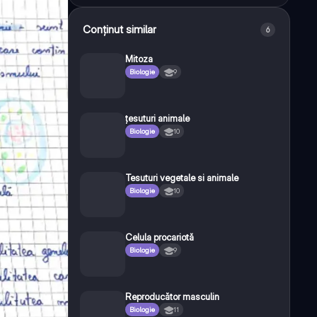
Conținut similar
6
Mitoza
Biologie
9
țesuturi animale
Biologie
10
Tesuturi vegetale si animale
Biologie
10
Celula procariotă
Biologie
9
Reproducător masculin
Biologie
11