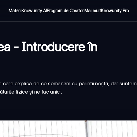
Materii
Knowunity AI
Program de Creatori
Mai mult
Knowunity Pro
tea - Introducere în
 care explică de ce semănăm cu părinții noștri, dar suntem to
urile fizice și ne fac unici.