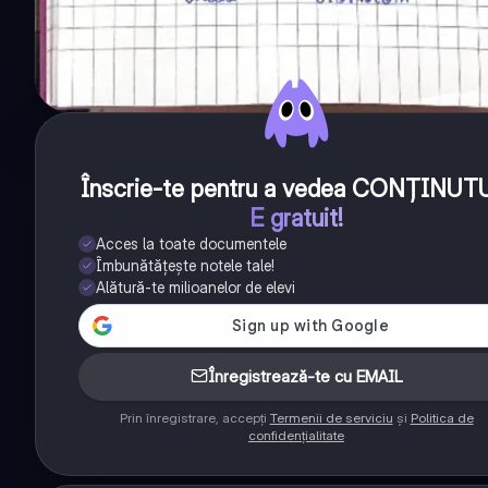
Înscrie-te pentru a vedea CONȚINUT
E gratuit!
Acces la toate documentele
Îmbunătățește notele tale!
Alătură-te milioanelor de elevi
Înregistrează-te cu EMAIL
Prin înregistrare, accepți
Termenii de serviciu
și
Politica de
confidențialitate