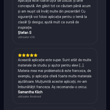
Aplicația este foarte ușor de utilizat și bine
concepută. Am găsit tot ce căutam până acum
și am reușit să învăț multe din prezentări! Cu
siguranță voi folosi aplicația pentru o temă la
clasă! Și desigur, ajută mult ca sursă de
inspirație.
Ștefan S
utilizator iOS
Această aplicație este super. Sunt atât de multe
materiale de studiu și ajutor pentru elevi [...].
Materia mea mai problematică este franceza, de
exemplu, și aplicația oferă foarte multe materiale
ajutătoare. Mulțumită acestei aplicații, mi-am
îmbunătățit franceza. Aș recomanda-o oricui.
Samantha Klich
utilizator Android