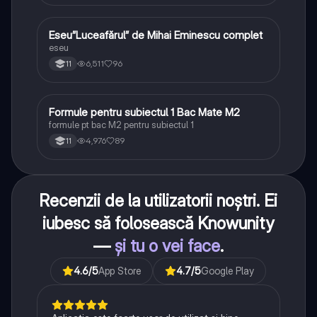
Eseu”Luceafărul” de Mihai Eminescu complet
Limba și literatura română
eseu
6,511
96
11
Formule pentru subiectul 1 Bac Mate M2
Matematică
formule pt bac M2 pentru subiectul 1
4,976
89
11
Recenzii de la utilizatorii noștri. Ei
iubesc să folosească Knowunity
—
și tu o vei face
.
4.6
/5
App Store
4.7
/5
Google Play