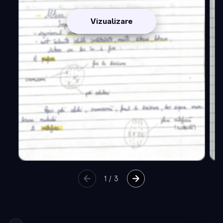
Vizualizare
1
/
3