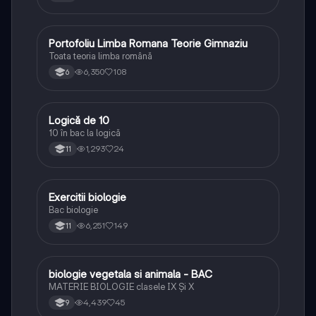
Portofoliu Limba Romana Teorie Gimnaziu
Limba și literatura română
Toata teoria limba română
6,350
108
6
Logică de 10
Logică
10 în bac la logică
1,293
24
11
Exercitii biologie
Biologie
Bac biologie
6,251
149
11
biologie vegetala si animala - BAC
Biologie
MATERIE BIOLOGIE clasele IX Şi X
4,439
45
9