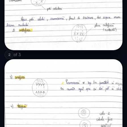
of
3
2