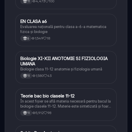
4,473
100
11
EN CLASA a6
Matematică
Evaluarea națională pentru clasa a-6-a matematica
fizica și biologie
1,549
18
6
Biologie XI-XII ANOTOMIE SI FIZIOLOGIA
Biologie
UMANA
Biologie clasa 11-12 anatomie și fiziologia umană
1,580
43
11
Teorie bac bio clasele 11-12
Biologie
În acest fișier se află materia necesară pentru bacul la
biologie clasele 11-12. Materie este sintetizată și foarte
bine explicată.
5,912
98
11