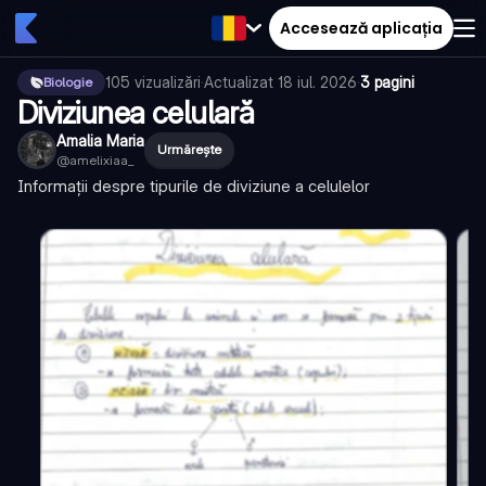
Accesează aplicația
105
vizualizări
·
Actualizat
18 iul. 2026
·
3 pagini
Biologie
Diviziunea celulară
Amalia Maria
Urmărește
@
amelixiaa_
Informații despre tipurile de diviziune a celulelor