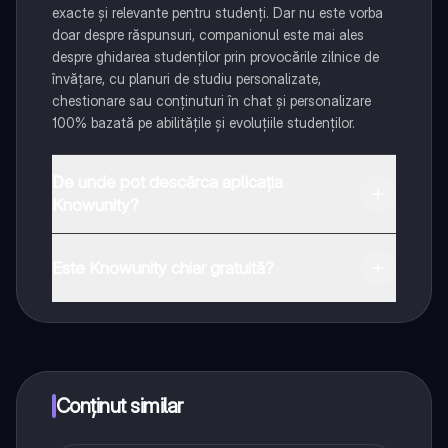
exacte și relevante pentru studenți. Dar nu este vorba
doar despre răspunsuri, companionul este mai ales
despre ghidarea studenților prin provocările zilnice de
învățare, cu planuri de studiu personalizate,
chestionare sau conținuturi în chat și personalizare
100% bazată pe abilitățile și evoluțiile studenților.
De unde pot descărca aplicația
Knowunity?
Aplicația este disponibilă în Google Play Store și Apple
App Store.
Este Knowunity chiar gratuită?
Da! Bucură-te de access la materiale de studiu,
conectează-te cu alți elevi, și primește ajutor instant -
toate acestea la un click distanță. În plus, câștigă
puncte ca să deblochezi mai multe funcționalități!
Conținut similar