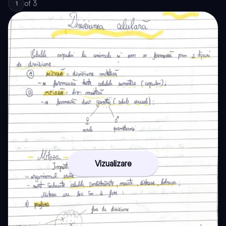
of
3
1
Vizualizare