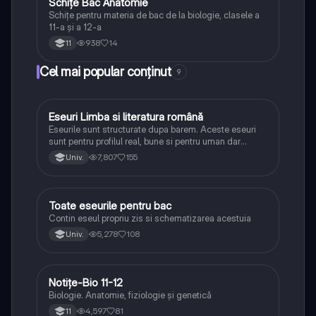
Schițe Bac Anatomie
Biologie
Schițe pentru materia de bac de la biologie, clasele a
11-a și a 12-a
938
14
11
Cel mai popular conținut
9
Eseuri Limba si literatura română
Limba și literatura română
Eseurile sunt structurate dupa barem. Aceste eseuri
sunt pentru profilul real, bune si pentru uman dar
lipsesc relatiile dintre personaje si caracrerizarile.
7,807
155
Univ.
Toate eseurile pentru bac
Limba și literatura română
Contin eseul propriu zis si schematizarea acestuia
5,278
108
Univ.
Notițe-Bio 11-12
Biologie
Biologie. Anatomie, fiziologie și genetică
4,597
81
11