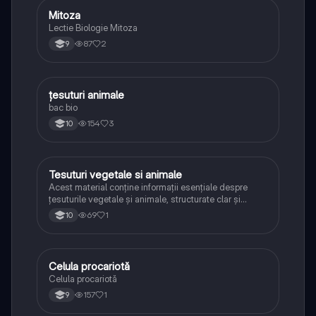
Mitoza
Biologie
Lectie Biologie Mitoza
87
2
9
țesuturi animale
Biologie
bac bio
154
3
10
Tesuturi vegetale si animale
Biologie
Acest material conține informații esențiale despre
țesuturile vegetale și animale, structurate clar și
concis pentru o învățare ușoară. Sunt prezentate
69
1
10
tipurile principale de țesuturi, caracteristicile lor,
funcțiile și exemple relevante.
Celula procariotă
Biologie
Celula procariotă
157
1
9