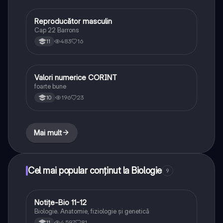
Reproducător masculin
Biologie
Cap 22 Barrons
483
16
11
Valori numerice CORINT
Biologie
foarte bune
196
23
10
Mai mult
Cel mai popular conținut la Biologie
9
Notițe-Bio 11-12
Biologie
Biologie. Anatomie, fiziologie și genetică
4,597
81
11