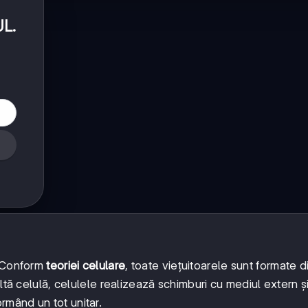
UL
.
. Conform
teoriei celulare
, toate viețuitoarele sunt formate d
ltă celulă, celulele realizează schimburi cu mediul extern ș
mând un tot unitar.