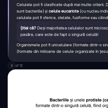
Celulele pot fi clasificate după mai multe criterii
sunt bacteriile) și
celule eucariote
(cu nucleu indiv
celulele pot fi sferice, stelate, fusiforme sau cil
Știai că?
Deși majoritatea celulelor sunt microscop
pasăre, care este de fapt o singură celulă!
Organismele pot fi unicelulare (formate dintr-o sin
(formate din milioane de celule organizate în țesut
of
12
2