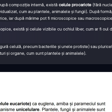
. După compoziția internă, există
celule procariote
(fără nucl
idualizat, cum au plantele, animalele și fungii). După formă
indrice, iar după mărime pot fi microscopice sau macroscopice
ice, există și celule vizibile cu ochiul liber, cum ar fi oul 
gură celulă, precum bacteriile și unele protiste) sau plurice
uri și organe, cum sunt plantele și animalele).