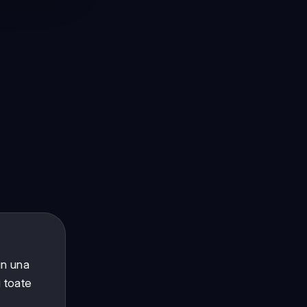
in una
i toate