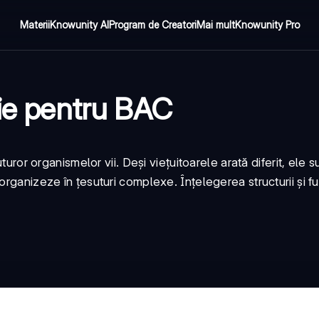
Materii
Knowunity AI
Program de Creatori
Mai mult
Knowunity Pro
gie pentru BAC
turor organismelor vii. Deși viețuitoarele arată diferit, ele s
rganizeze în țesuturi complexe. Înțelegerea structurii și fu