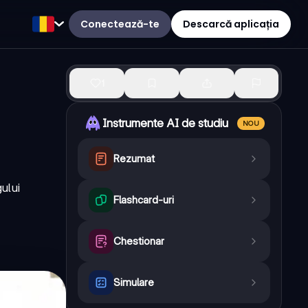
Conectează-te
Descarcă aplicația
1
Instrumente AI de studiu
NOU
Rezumat
ului
Flashcard-uri
Chestionar
Simulare