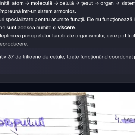
efinită: atom → moleculă → celulă → țesut → organ → siste
mpreună într-un sistem armonios.
uri specializate pentru anumite funcții. Ele nu funcționează i
erne sunt adesea numite și
viscere
.
linirea principalelor funcții ale organismului, care pot fi c
e reproducere.
tiv 37 de trilioane de celule, toate funcționând coordonat