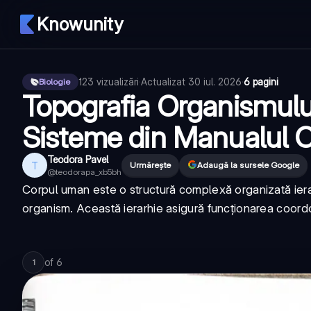
Knowunity
123
vizualizări
·
Actualizat
30 iul. 2026
·
6 pagini
Biologie
Topografia Organismulu
Sisteme din Manualul
Teodora Pavel
T
Urmărește
Adaugă la sursele Google
@
teodorapa_xb5bh
Corpul uman este o structură complexă organizată ierar
organism. Această ierarhie asigură funcționarea coordo
of
6
1