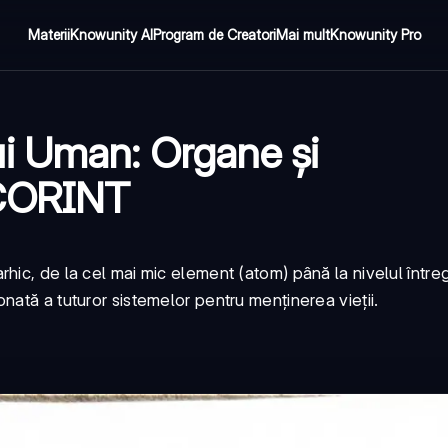
Materii
Knowunity AI
Program de Creatori
Mai mult
Knowunity Pro
i Uman: Organe și
 CORINT
hic, de la cel mai mic element (atom) până la nivelul întreg
nată a tuturor sistemelor pentru menținerea vieții.