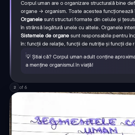
Corpul uman are o organizare structurală bine d
organe → organism. Toate acestea funcționează î
Organele
sunt structuri formate din celule și țesut
în strânsă legătură unele cu altele. Organele int
Sistemele de organe
sunt responsabile pentru îndep
în: funcții de relație, funcții de nutriție și funcții d
💡 Știai că? Corpul uman adult conține aproxima
a menține organismul în viață!
of
6
2