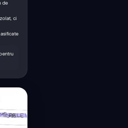
m de
zolat, ci
lasificate
 pentru