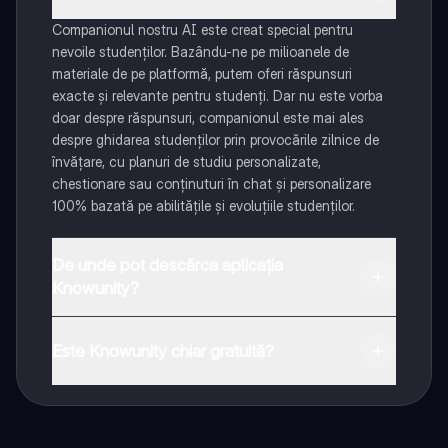
Companionul nostru AI este creat special pentru
nevoile studenților. Bazându-ne pe milioanele de
materiale de pe platformă, putem oferi răspunsuri
exacte și relevante pentru studenți. Dar nu este vorba
doar despre răspunsuri, companionul este mai ales
despre ghidarea studenților prin provocările zilnice de
învățare, cu planuri de studiu personalizate,
chestionare sau conținuturi în chat și personalizare
100% bazată pe abilitățile și evoluțiile studenților.
De unde pot descărca aplicația
Knowunity?
Aplicația este disponibilă în Google Play Store și Apple
App Store.
Este Knowunity chiar gratuită?
Da! Bucură-te de access la materiale de studiu,
conectează-te cu alți elevi, și primește ajutor instant -
toate acestea la un click distanță. În plus, câștigă