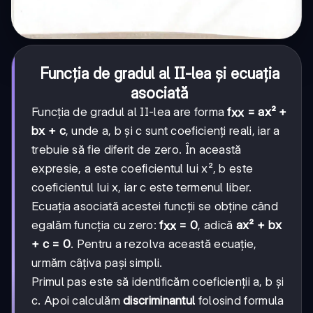
Funcția de gradul al II-lea și ecuația
asociată
Funcția de gradul al II-lea are forma
f
= ax² +
x
x
bx + c
, unde a, b și c sunt coeficienți reali, iar a
trebuie să fie diferit de zero. În această
expresie, a este coeficientul lui x², b este
coeficientul lui x, iar c este termenul liber.
Ecuația asociată acestei funcții se obține când
egalăm funcția cu zero:
f
= 0
, adică
ax² + bx
x
x
+ c = 0
. Pentru a rezolva această ecuație,
urmăm câțiva pași simpli.
Primul pas este să identificăm coeficienții a, b și
c. Apoi calculăm
discriminantul
folosind formula