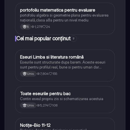
portofoliu matematica pentru evaluare
Matematică
portofoliu algebra si geometrie plana pentru evaluarea
națională,clasa a8a pentru un nivel mediu
1,278
24
8
Cel mai popular conținut
9
Eseuri Limba si literatura română
Limba și literatura română
Eseurile sunt structurate dupa barem. Aceste eseuri
sunt pentru profilul real, bune si pentru uman dar
lipsesc relatiile dintre personaje si caracrerizarile.
7,804
155
Univ.
Toate eseurile pentru bac
Limba și literatura română
Contin eseul propriu zis si schematizarea acestuia
5,274
108
Univ.
Notițe-Bio 11-12
Biologie