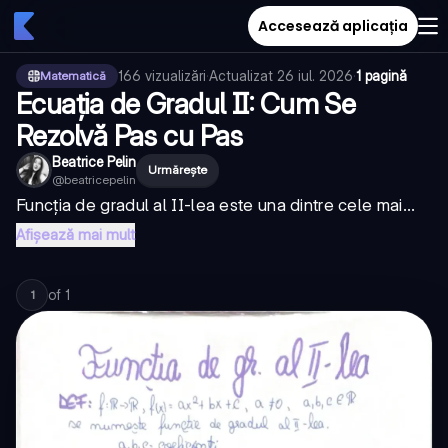
Accesează aplicația
166
vizualizări
·
Actualizat
26 iul. 2026
·
1 pagină
Matematică
Ecuația de Gradul II: Cum Se
Rezolvă Pas cu Pas
Beatrice Pelin
Urmărește
@
beatricepelin
Funcția de gradul al II-lea este una dintre cele mai...
Afișează mai mult
of
1
1