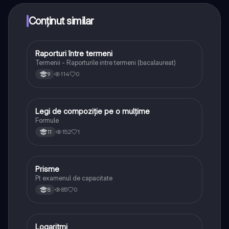
puncte ca să deblochezi mai multe funcționalități!
Conținut similar
Raporturi între termeni
Logică
Termenii - Raporturile intre termeni (bacalaureat)
114
0
9
Legi de compoziție pe o mulțime
Matematică
Formule
152
1
11
Prisme
Matematică
Pt examenul de capacitate
85
0
8
Logaritmi
Matematică