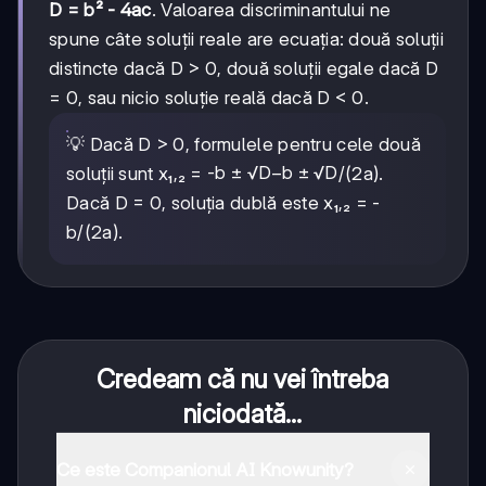
D = b² - 4ac
. Valoarea discriminantului ne
spune câte soluții reale are ecuația: două soluții
distincte dacă D > 0, două soluții egale dacă D
= 0, sau nicio soluție reală dacă D < 0.
💡 Dacă D > 0, formulele pentru cele două
-b ± √D
−
b
±
√
D
soluții sunt x₁,₂ =
/(2a).
Dacă D = 0, soluția dublă este x₁,₂ = -
b/(2a).
Credeam că nu vei întreba
niciodată...
Ce este Companionul AI Knowunity?