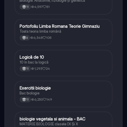
Biologie. Anatomie, fiziologie și genetică
4,597
81
11
Portofoliu Limba Romana Teorie Gimnaziu
Limba și literatura română
Toata teoria limba română
6,348
108
6
Logică de 10
Logică
10 în bac la logică
1,293
24
11
Exercitii biologie
Biologie
Bac biologie
6,250
149
11
biologie vegetala si animala - BAC
Biologie
MATERIE BIOLOGIE clasele IX Şi X