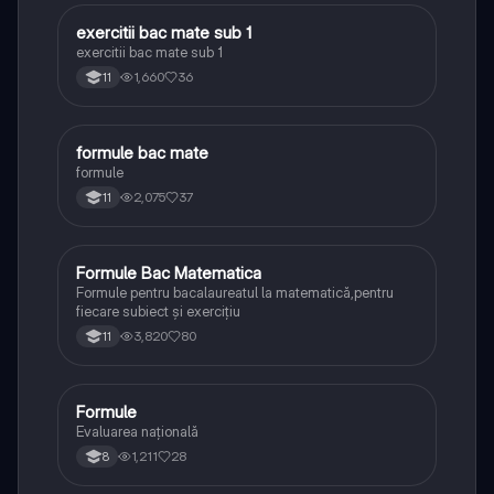
exercitii bac mate sub 1
Matematică
exercitii bac mate sub 1
1,660
36
11
formule bac mate
Matematică
formule
2,075
37
11
Formule Bac Matematica
Matematică
Formule pentru bacalaureatul la matematică,pentru
fiecare subiect și exercițiu
3,820
80
11
Formule
Matematică
Evaluarea națională
1,211
28
8