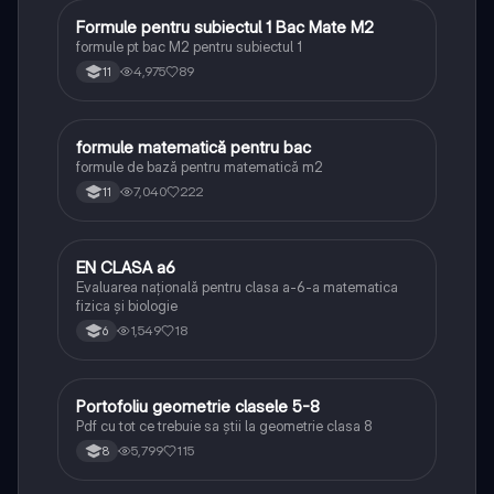
Formule pentru subiectul 1 Bac Mate M2
Matematică
formule pt bac M2 pentru subiectul 1
4,975
89
11
formule matematică pentru bac
Matematică
formule de bază pentru matematică m2
7,040
222
11
EN CLASA a6
Matematică
Evaluarea națională pentru clasa a-6-a matematica
fizica și biologie
1,549
18
6
Portofoliu geometrie clasele 5-8
Matematică
Pdf cu tot ce trebuie sa știi la geometrie clasa 8
5,799
115
8