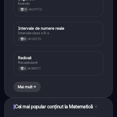
Exerciții
271
2
10
Intervale de numere reale
Matematică
Intervale clasa a 8-a
120
0
8
Radicali
Matematică
Recapitulare!
358
1
6
Mai mult
Cel mai popular conținut la Matematică
9