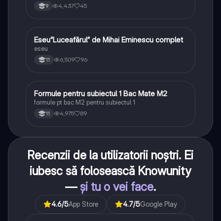
4,437
45
9
Eseu”Luceafărul” de Mihai Eminescu complet
Limba și literatura română
eseu
6,509
96
11
Formule pentru subiectul 1 Bac Mate M2
Matematică
formule pt bac M2 pentru subiectul 1
4,975
89
11
Recenzii de la utilizatorii noștri. Ei
iubesc să folosească Knowunity
—
și tu o vei face
.
4.6
/5
App Store
4.7
/5
Google Play