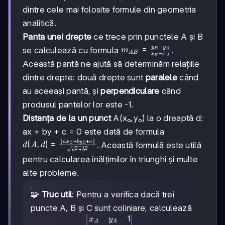
\sqrt{(x_1-
dintre cele mai folosite formule din geometria
x_2)^2+
analitică.
(y_1-
y_2)^2}
Panta unei drepte
ce trece prin punctele A și B
−
y
y
m_{AB} =
=
se calculează cu formula
.
m
B
A
A
B
−
x
x
B
A
\frac{y_B-
Această pantă ne ajută să determinăm relațiile
y_A}
dintre drepte: două drepte sunt
paralele
când
{x_B-
x_A}
au aceeași pantă, și
perpendiculare
când
produsul pantelor lor este -1.
Distanța de la un punct
A(x₀,y₀) la o dreaptă d:
ax + by + c = 0 este dată de formula
∣
+
+
∣
a
x
b
y
c
d(A,d) =
(
,
)
=
0
0
. Această formulă este utilă
d
A
d
+
2
2
a
b
\frac{|ax_0+by_0+c|}
pentru calcularea înălțimilor în triunghi și multe
{\sqrt{a^2+b^2}}
alte probleme.
🧩
Truc util
: Pentru a verifica dacă trei
puncte A, B și C sunt coliniare, calculează
1
\begin{vmatrix}
x
y
A
A