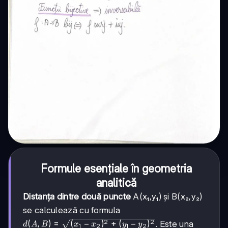
Formule esențiale în geometria
analitică
Distanța dintre două puncte
A(x₁,y₁) și B(x₂,y₂)
se calculează cu formula
2
2
d(A,B) =
(
,
)
=
(
−
)
+
(
−
)
. Este una
d
A
B
x
x
y
y
1
2
1
2