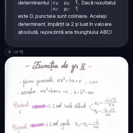
1
x_A & y_A & 1\\
determinantul
. Dacă rezultatul
x
y
B
B
1
x_B & y_B & 1\\
x
y
C
C
x_C & y_C & 1
este 0, punctele sunt coliniare. Același
\end{vmatrix}
determinant, împărțit la 2 și luat în valoare
absolută, reprezintă aria triunghiului ABC!
of
15
5