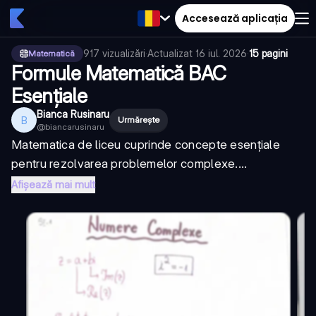
Accesează aplicația
917
vizualizări
·
Actualizat
16 iul. 2026
·
15 pagini
Matematică
Formule Matematică BAC
Esențiale
Bianca Rusinaru
B
Urmărește
@
biancarusinaru
Matematica de liceu cuprinde concepte esențiale
pentru rezolvarea problemelor complexe....
Afișează mai mult