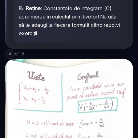
\frac{1}
a^2} dx
{x^2 +
📝
Reține
: Constantele de integrare (C)
=
a^2} dx
apar mereu în calculul primitivelor! Nu uita
\frac{1}
=
{2a} \ln
să le adaugi la fiecare formulă când rezolvi
\frac{1}
|\frac{x-
{a}
exerciții.
a}
\arctan
{x+a}|
\frac{x}
+ C
{a} + C
of
15
6