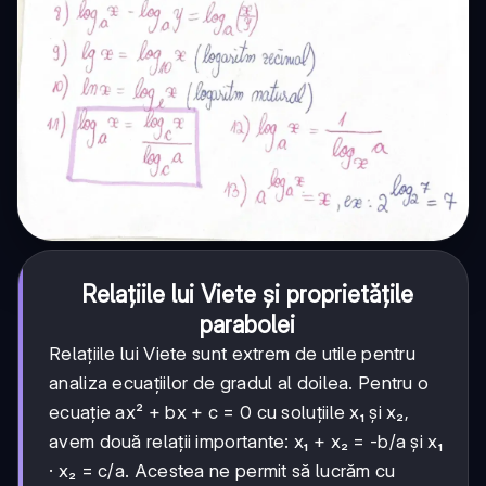
Relațiile lui Viete și proprietățile
parabolei
Relațiile lui Viete sunt extrem de utile pentru
analiza ecuațiilor de gradul al doilea. Pentru o
ecuație ax² + bx + c = 0 cu soluțiile x₁ și x₂,
avem două relații importante: x₁ + x₂ = -b/a și x₁
· x₂ = c/a. Acestea ne permit să lucrăm cu