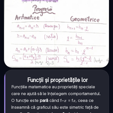
Funcții și proprietățile lor
Funcțiile matematice au proprietăți speciale
care ne ajută să le înțelegem comportamentul.
-
−
x
O funcție este
pară
când f
= f
, ceea ce
x
x
x
înseamnă că graficul său este simetric față de