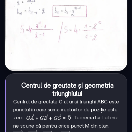
Centrul de greutate și geometria
triunghiului
Centrul de greutate G al unui triunghi ABC este
punctul în care suma vectorilor de poziție este
\overrightarrow{GA}
zero:
. Teorema lui Leibniz
+
+
=
0
G
A
GB
GC
+
ne spune că pentru orice punct M din plan,
\overrightarrow{GB}