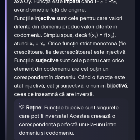
-
−
x
axa Oy. Funcția este
impară
când f
= -f
,
x
x
x
având simetrie față de origine.
Funcțiile
injective
sunt cele pentru care valori
diferite din domeniu produc valori diferite în
codomeniu. Simplu spus, dacă f(x₁) = f(x₂),
atunci x₁ = x₂. Orice funcție strict monotonă (fie
crescătoare, fie descrescătoare) este injectivă.
Funcțiile
surjective
sunt cele pentru care orice
element din codomeniu are cel puțin un
corespondent în domeniu. Când o funcție este
atât injectivă, cât și surjectivă, o numim
bijectivă
,
ceea ce înseamnă că are inversă.
💡
Reține
: Funcțiile bijecive sunt singurele
care pot fi inversate! Acestea creează o
corespondență perfectă unu-la-unu între
domeniu și codomeniu.