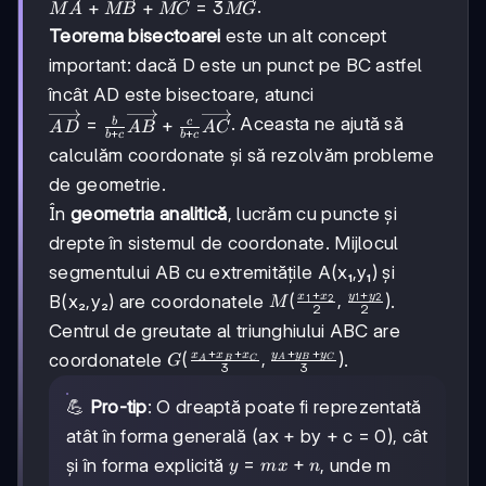
\overrightarrow{MA}
.
+
+
=
3
+
M
A
MB
MC
MG
+
\overrightarrow{GC}
Teorema bisectoarei
este un alt concept
\overrightarrow{MB}
= \vec{0}
important: dacă D este un punct pe BC astfel
+
\overrightarrow{MC}
încât AD este bisectoare, atunci
= 3
\overrightarrow{AD}
. Aceasta ne ajută să
=
+
b
c
A
D
A
B
A
C
\overrightarrow{MG}
+
+
b
c
b
c
= \frac{b}{b+c}
calculăm coordonate și să rezolvăm probleme
\overrightarrow{AB}
de geometrie.
+ \frac{c}{b+c}
\overrightarrow{AC}
În
geometria analitică
, lucrăm cu puncte și
drepte în sistemul de coordonate. Mijlocul
segmentului AB cu extremitățile A(x₁,y₁) și
+
+
y
y
M(\frac{x_1+x_2}
(
,
)
x
x
B(x₂,y₂) are coordonatele
.
1
2
1
2
M
2
2
{2},
Centrul de greutate al triunghiului ABC are
\frac{y_1+y_2}
+
+
+
+
y
y
y
G(\frac{x_A+x_B+x_C}
(
,
)
x
x
x
coordonatele
.
G
A
B
C
A
B
C
{2})
3
3
{3},
\frac{y_A+y_B+y_C}
💪
Pro-tip
: O dreaptă poate fi reprezentată
{3})
atât în forma generală (ax + by + c = 0), cât
y
=
+
și în forma explicită
, unde m
y
m
x
n