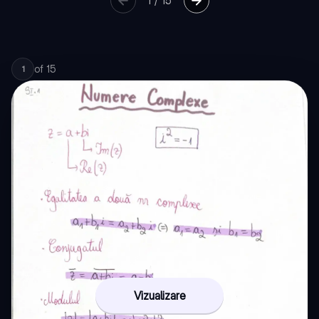
1
/
15
of
15
1
Vizualizare