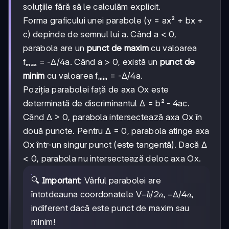
soluțiile fără să le calculăm explicit.
Forma graficului unei parabole (y = ax² + bx +
c) depinde de semnul lui a. Când a < 0,
parabola are un
punct de maxim
cu valoarea
fₘₐₓ = -Δ/4a. Când a > 0, există un
punct de
minim
cu valoarea fₘᵢₙ = -Δ/4a.
Poziția parabolei față de axa Ox este
determinată de discriminantul Δ = b² - 4ac.
Când Δ > 0, parabola intersectează axa Ox în
două puncte. Pentru Δ = 0, parabola atinge axa
Ox într-un singur punct (este tangentă). Dacă Δ
< 0, parabola nu intersectează deloc axa Ox.
🔍
Important
: Vârful parabolei are
-
−
/2
,
−
Δ/4
întotdeauna coordonatele V
,
b
a
a
b/2a,
indiferent dacă este punct de maxim sau
-Δ/4a
minim!