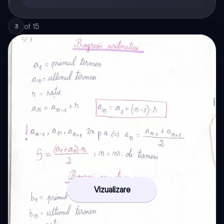
of
15
3
Vizualizare