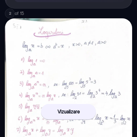
of
15
2
Vizualizare