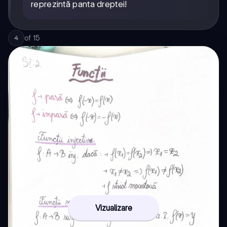
=
reprezintă panta dreptei!
mx
+
n
of
15
4
Vizualizare