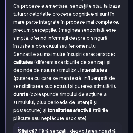
Ca procese elementare, senzațiile stau la baza
tuturor celorlalte procese cognitive și sunt în
mare parte integrate în procese mai complexe,
precum percepțiile. Imaginea senzorială este
simplă, oferind informații despre o singură
însușire a obiectului sau fenomenului.
Senzațiile au mai multe însușiri caracteristice:
calitatea
(diferențiază tipurile de senzații și
depinde de natura stimulilor),
intensitatea
(puterea cu care se manifestă, influențată de
sensibilitatea subiectului și puterea stimulării),
durata
(corespunde timpului de acțiune a
stimulului, plus perioada de latență și
postacțiune) și
tonalitatea afectivă
(trăirile
plăcute sau neplăcute asociate).
Știai că?
Fără senzații, dezvoltarea noastră