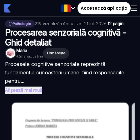
Accesează aplicația
219
vizualizări
·
Actualizat
21 iul. 2026
·
12 pagini
Psihologie
Procesarea senzorială cognitivă -
Ghid detaliat
Maria
Urmărește
@
maria_iustina
Procesele cognitive senzoriale reprezintă
fundamentul cunoașterii umane, fiind responsabile
pentru...
Afișează mai mult