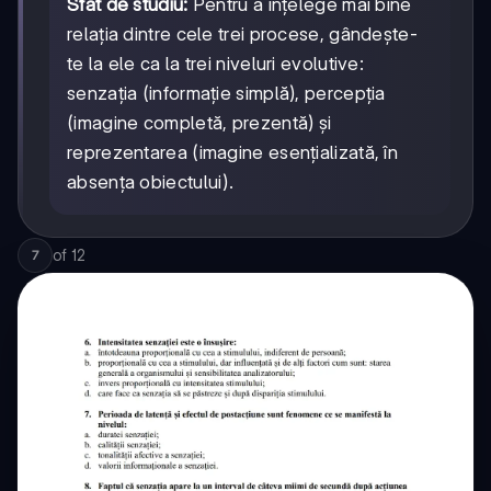
Sfat de studiu:
Pentru a înțelege mai bine
relația dintre cele trei procese, gândește-
te la ele ca la trei niveluri evolutive:
senzația (informație simplă), percepția
(imagine completă, prezentă) și
reprezentarea (imagine esențializată, în
absența obiectului).
of
12
7