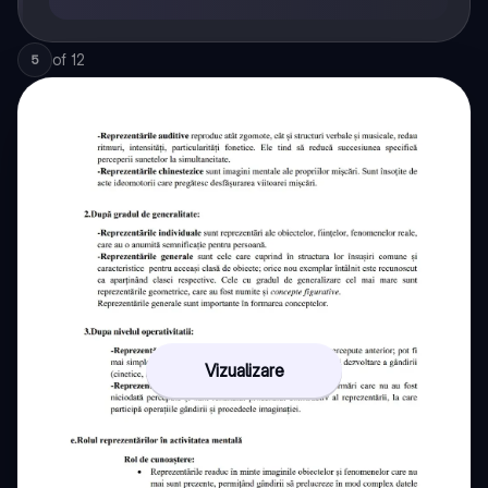
of
12
5
Vizualizare