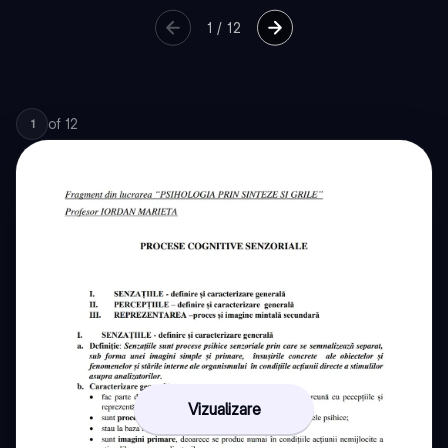
1
/
12
of
12
1
Vizualizare