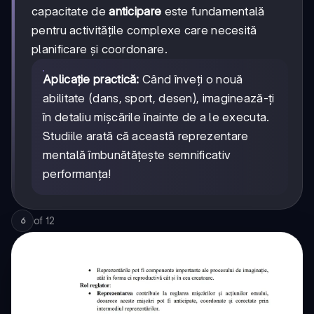
capacitate de
anticipare
este fundamentală
pentru activitățile complexe care necesită
planificare și coordonare.
Aplicație practică:
Când înveți o nouă
abilitate (dans, sport, desen), imaginează-ți
în detaliu mișcările înainte de a le executa.
Studiile arată că această reprezentare
mentală îmbunătățește semnificativ
performanța!
of
12
6