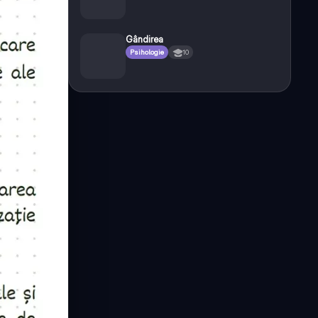
Gândirea
Psihologie
10