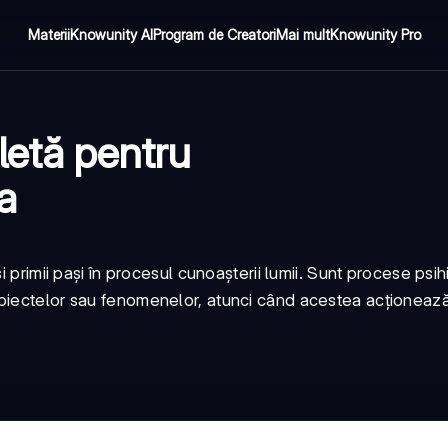
Materii
Knowunity AI
Program de Creatori
Mai mult
Knowunity Pro
letă pentru
a
i primii pași în procesul cunoașterii lumii. Sunt procese psih
biectelor sau fenomenelor, atunci când acestea acționează