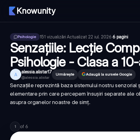
Knowunity
151
vizualizări
·
Actualizat
22 iul. 2026
·
6 pagini
Psihologie
Senzațiile: Lecție Comp
Psihologie - Clasa a 10-
alessia.alistar17
A
Urmărește
Adaugă la sursele Google
@
alessia.alistar
Senzațiile reprezintă baza sistemului nostru senzorial ș
elementare prin care percepem însușiri separate ale o
asupra organelor noastre de simț.
of
6
1