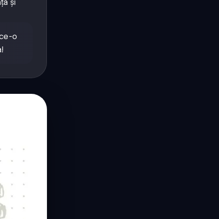
ță și
ace-o
!