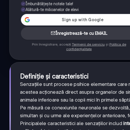
Îmbunătățește notele tale!
Alătură-te milioanelor de elevi
Înregistrează-te cu EMAIL
Prin înregistrare, accepți
Termenii de serviciu
și
Politica de
confidențialitate
Definiție și caracteristici
Senzațiile sunt procese psihice elementare care 
acestea acționează direct asupra organelor de sim
animale inferioare sau la copii mici în primele săp
Pe măsură ce conexiunile neuronale se dezvoltă, s
simultan și cu urme ale experiențelor anterioare,
Principalele caracteristici ale senzațiilor includ
int