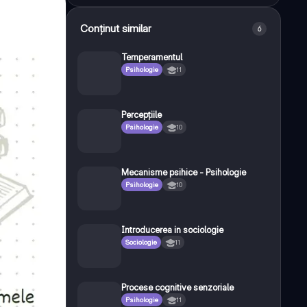
Conținut similar
6
Temperamentul
Psihologie
11
Percepțiile
Psihologie
10
Mecanisme psihice - Psihologie
Psihologie
10
Introducerea in sociologie
Sociologie
11
Procese cognitive senzoriale
Psihologie
11