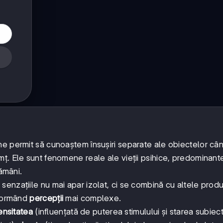
ne permit să cunoaștem însușiri separate ale obiectelor câ
ț. Ele sunt fenomene reale ale vieții psihice, predominante
tămâni.
enzațiile nu mai apar izolat, ci se combină cu altele prod
 formând
percepții
mai complexe.
ensitatea
(influențată de puterea stimulului și starea subiect