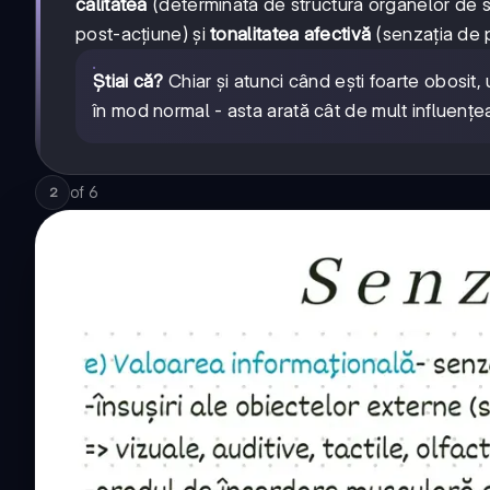
calitatea
(determinată de structura organelor de s
post-acțiune) și
tonalitatea afectivă
(senzația de 
Știai că?
Chiar și atunci când ești foarte obosit
în mod normal - asta arată cât de mult influen
of
6
2