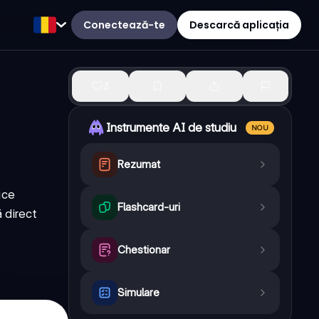
Conectează-te
Descarcă aplicația
3
Instrumente AI de studiu
NOU
Rezumat
ice
Flashcard-uri
 direct
Chestionar
Simulare