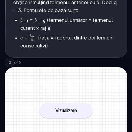
obține înmulțind termenul anterior cu 3. Deci q
= 3. Formulele de bază sunt:
b_{n+1}
=
⋅
(termenul următor = termenul
b
b
q
+
1
n
n
= b_n
curent × rația)
\cdot q
b
q =
=
(rația = raportul dintre doi termeni
+
1
q
n
b
n
\frac{b_{n+1}}
consecutivi)
{b_n}
of
2
2
Vizualizare