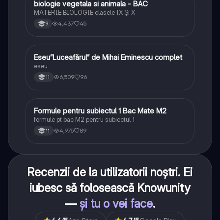
biologie vegetala si animala - BAC
Biologie
MATERIE BIOLOGIE clasele IX Şi X
4,437
45
9
Eseu”Luceafărul” de Mihai Eminescu complet
Limba și literatura română
eseu
6,509
96
11
Formule pentru subiectul 1 Bac Mate M2
Matematică
formule pt bac M2 pentru subiectul 1
4,975
89
11
Recenzii de la utilizatorii noștri. Ei
iubesc să folosească Knowunity
—
și tu o vei face
.