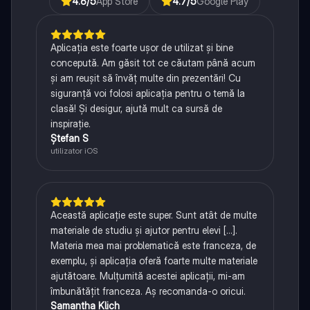
4.6
/5
App Store
4.7
/5
Google Play
Aplicația este foarte ușor de utilizat și bine
concepută. Am găsit tot ce căutam până acum
și am reușit să învăț multe din prezentări! Cu
siguranță voi folosi aplicația pentru o temă la
clasă! Și desigur, ajută mult ca sursă de
inspirație.
Ștefan S
utilizator iOS
Această aplicație este super. Sunt atât de multe
materiale de studiu și ajutor pentru elevi [...].
Materia mea mai problematică este franceza, de
exemplu, și aplicația oferă foarte multe materiale
ajutătoare. Mulțumită acestei aplicații, mi-am
îmbunătățit franceza. Aș recomanda-o oricui.
Samantha Klich