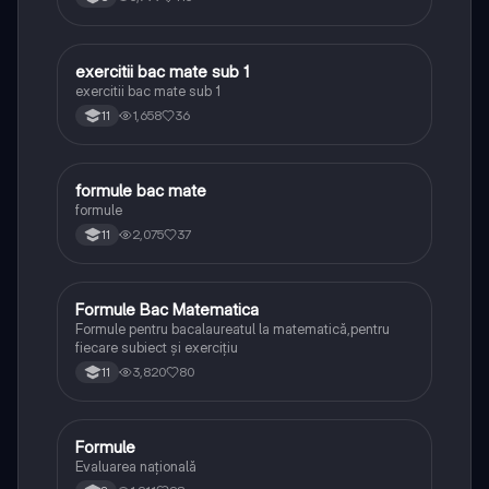
exercitii bac mate sub 1
Matematică
exercitii bac mate sub 1
1,658
36
11
formule bac mate
Matematică
formule
2,075
37
11
Formule Bac Matematica
Matematică
Formule pentru bacalaureatul la matematică,pentru
fiecare subiect și exercițiu
3,820
80
11
Formule
Matematică
Evaluarea națională