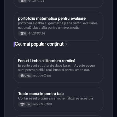
1,211
28
8
portofoliu matematica pentru evaluare
Matematică
portofoliu algebra si geometrie plana pentru evaluarea
națională,clasa a8a pentru un nivel mediu
1,278
24
8
Cel mai popular conținut
9
Eseuri Limba si literatura română
Limba și literatura română
Eseurile sunt structurate dupa barem. Aceste eseuri
sunt pentru profilul real, bune si pentru uman dar
lipsesc relatiile dintre personaje si caracrerizarile.
7,798
155
Univ.
Toate eseurile pentru bac
Limba și literatura română
Contin eseul propriu zis si schematizarea acestuia
5,274
108
Univ.