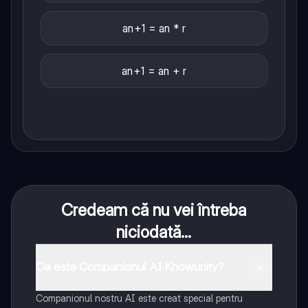
an+1 = an * r
an+1 = an + r
Credeam că nu vei întreba
niciodată...
Ce este Companionul AI Knowunity?
Companionul nostru AI este creat special pentru