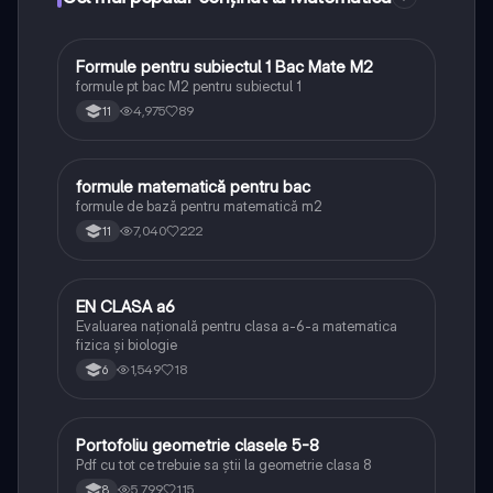
Formule pentru subiectul 1 Bac Mate M2
Matematică
formule pt bac M2 pentru subiectul 1
4,975
89
11
formule matematică pentru bac
Matematică
formule de bază pentru matematică m2
7,040
222
11
EN CLASA a6
Matematică
Evaluarea națională pentru clasa a-6-a matematica
fizica și biologie
1,549
18
6
Portofoliu geometrie clasele 5-8
Matematică
Pdf cu tot ce trebuie sa știi la geometrie clasa 8
5,799
115
8