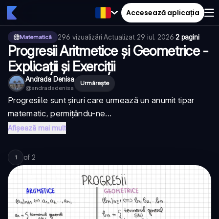
Accesează aplicația
296
vizualizări
·
Actualizat
29 iul. 2026
·
2 pagini
Matematică
Progresii Aritmetice și Geometrice -
Explicații și Exerciții
Andrada Denisa
Urmărește
@
andradadenisa
Progresiile sunt șiruri care urmează un anumit tipar
matematic, permițându-ne...
Afișează mai mult
of
2
1