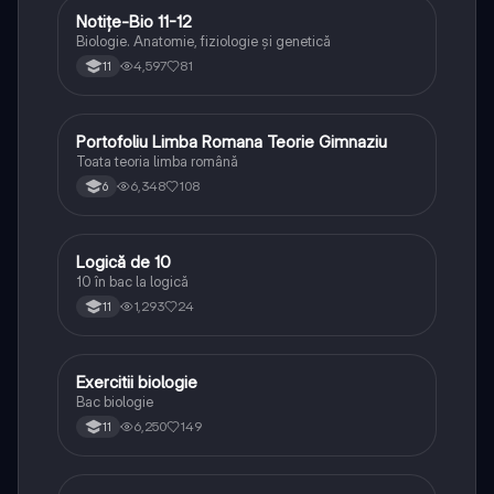
Notițe-Bio 11-12
Biologie
Biologie. Anatomie, fiziologie și genetică
4,597
81
11
Portofoliu Limba Romana Teorie Gimnaziu
Limba și literatura română
Toata teoria limba română
6,348
108
6
Logică de 10
Logică
10 în bac la logică
1,293
24
11
Exercitii biologie
Biologie
Bac biologie
6,250
149
11