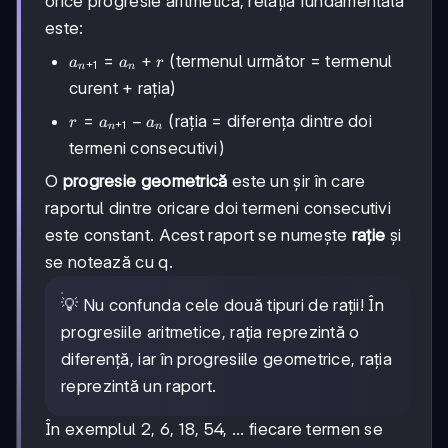
orice progresie aritmetică, relația fundamentală
este:
a_{n+1}
=
+
(termenul următor = termenul
a
a
r
+
1
n
n
= a_n +
curent + rația)
r
r =
=
−
(rația = diferența dintre doi
r
a
a
+
1
n
n
a_{n+1}
termeni consecutivi)
- a_n
O
progresie geometrică
este un șir în care
raportul dintre oricare doi termeni consecutivi
este constant. Acest raport se numește
rație
și
se notează cu q.
💡 Nu confunda cele două tipuri de rații! În
progresiile aritmetice, rația reprezintă o
diferență, iar în progresiile geometrice, rația
reprezintă un raport.
În exemplul 2, 6, 18, 54, ... fiecare termen se