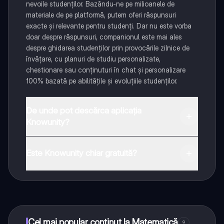
nevoile studenților. Bazându-ne pe milioanele de
materiale de pe platformă, putem oferi răspunsuri
exacte și relevante pentru studenți. Dar nu este vorba
doar despre răspunsuri, companionul este mai ales
despre ghidarea studenților prin provocările zilnice de
învățare, cu planuri de studiu personalizate,
chestionare sau conținuturi în chat și personalizare
100% bazată pe abilitățile și evoluțiile studenților.
De unde pot descărca aplicația
Knowunity?
Aplicația este disponibilă în Google Play Store și Apple
App Store.
Este Knowunity chiar gratuită?
Da! Bucură-te de access la materiale de studiu,
conectează-te cu alți elevi, și primește ajutor instant -
toate acestea la un click distanță. În plus, câștigă
puncte ca să deblochezi mai multe funcționalități!
Cel mai popular conținut la Matematică
9