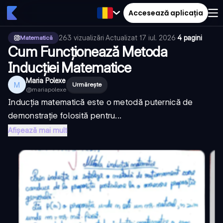
Accesează aplicația
263
vizualizări
·
Actualizat
17 iul. 2026
·
4 pagini
Matematică
Cum Funcționează Metoda
Inducției Matematice
Maria Polexe
M
Urmărește
@
mariapolexe
Inducția matematică este o metodă puternică de
demonstrație folosită pentru...
Afișează mai mult