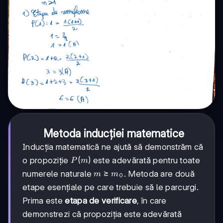
Metoda inducției matematice
Inducția matematică ne ajută să demonstrăm că
P(m)
(
)
o propoziție
este adevărată pentru toate
P
m
m
≥
numerele naturale
. Metoda are două
m
m
0
\geq
etape esențiale pe care trebuie să le parcurgi.
m_0
Prima este
etapa de verificare
, în care
demonstrezi că propoziția este adevărată