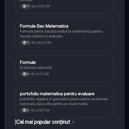
2,075
37
11
Formule Bac Matematica
Matematică
Formule pentru bacalaureatul la matematică,pentru
fiecare subiect și exercițiu
3,820
80
11
Formule
Matematică
Evaluarea națională
1,211
28
8
portofoliu matematica pentru evaluare
Matematică
portofoliu algebra si geometrie plana pentru evaluarea
națională,clasa a8a pentru un nivel mediu
1,278
24
8
Cel mai popular conținut
9