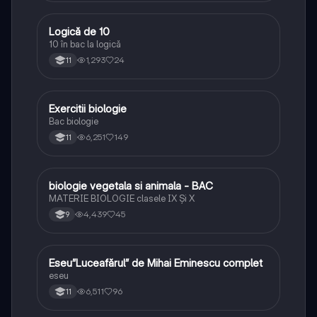
Logică de 10
Logică
10 în bac la logică
1,293
24
11
Exercitii biologie
Biologie
Bac biologie
6,251
149
11
biologie vegetala si animala - BAC
Biologie
MATERIE BIOLOGIE clasele IX Şi X
4,439
45
9
Eseu”Luceafărul” de Mihai Eminescu complet
Limba și literatura română
eseu
6,511
96
11