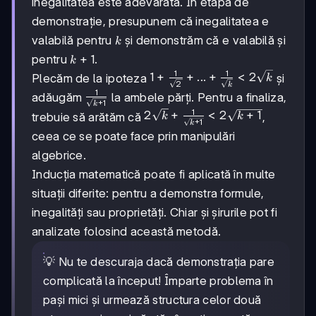
inegalitatea este adevărată. În etapa de
= 2
+ ... +
demonstrație, presupunem că inegalitatea e
\frac{1}
k
valabilă pentru
și demonstrăm că e valabilă și
{\sqrt{m}}
k
<
k+1
+
1
pentru
.
k
2\sqrt{m}
1
1
1 +
1
+
+
...
+
<
2
Plecăm de la ipoteza
și
k
2
k
\frac{1}
1
\frac{1}
adăugăm
la ambele părți. Pentru a finaliza,
+
1
{\sqrt{2}}
k
{\sqrt{k+1}}
1
2\sqrt{k} +
2
+
<
2
+
1
trebuie să arătăm că
,
k
k
+ ... +
+
1
k
\frac{1}
\frac{1}
ceea ce se poate face prin manipulări
{\sqrt{k+1}}
{\sqrt{k}}
algebrice.
<
<
2\sqrt{k+1}
Inducția matematică poate fi aplicată în multe
2\sqrt{k}
situații diferite: pentru a demonstra formule,
inegalități sau proprietăți. Chiar și șirurile pot fi
analizate folosind această metodă.
💡 Nu te descuraja dacă demonstrația pare
complicată la început! Împarte problema în
pași mici și urmează structura celor două