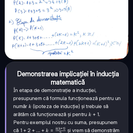
Demonstrarea implicației în inducția
matematică
În etapa de demonstrație a inducției,
presupunem că formula funcționează pentru un
k
număr
(ipoteza de inducție) și trebuie să
k
k+1
+
1
arătăm că funcționează și pentru
.
k
Pentru exemplul nostru cu suma, presupunem
(
+
1
)
k
k
1+2+...+k =
că
1
+
2
+
...
+
=
și vrem să demonstrăm
k
2