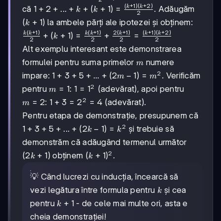
\frac{k(k+1)}
(
+
1
)
(
+
2
)
k
k
1+2+...+k+
că
1
+
2
+
...
+
+
(
+
1
)
=
. Adăugăm
k
k
2
{2}
(k+1) =
(k+1)
(
+
1
)
la ambele părți ale ipotezei și obținem:
k
\frac{(k+1)
(
+
1
)
(
+
1
)
2
(
+
1
)
(
+
1
)
(
+
2
)
k
k
k
k
k
k
k
\frac{k(k+1)}
+
(
+
1
)
=
+
=
k
(k+2)}{2}
2
2
2
2
{2} + (k+1) =
Alt exemplu interesant este demonstrarea
\frac{k(k+1)}
m
formulei pentru suma primelor
numere
m
{2} +
2
\frac{2(k+1)}
1+3+5+...+
1
+
3
+
5
+
...
+
(
2
−
1
)
=
impare:
. Verificăm
m
m
{2} =
(2m-1) =
2
m=1
=
1
1 =
1
=
1
pentru
:
(adevărat), apoi pentru
m
\frac{(k+1)
m^2
1^2
2
m=2
=
2
1+3
1
+
3
=
2
=
4
:
(adevărat).
m
(k+2)}{2}
=
Pentru etapa de demonstrație, presupunem că
2^2
2
1+3+5+...+
1
+
3
+
5
+
...
+
(
2
−
1
)
=
și trebuie să
k
k
= 4
(2k-1) =
demonstrăm că adăugând termenul următor
k^2
2
(2k+1)
(
2
+
1
)
(k+1)^2
(
+
1
)
obținem
.
k
k
💡 Când lucrezi cu inducția, încearcă să
k
vezi legătura între formula pentru
și cea
k
k+1
+
1
pentru
- de cele mai multe ori, asta e
k
cheia demonstrației!