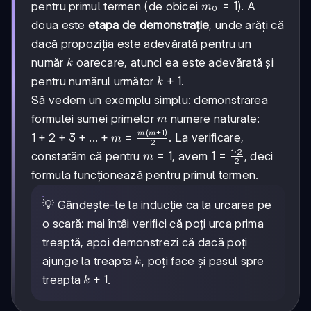
m_0
=
1
pentru primul termen (de obicei
). A
m
0
= 1
doua este
etapa de demonstrație
, unde arăți că
dacă propoziția este adevărată pentru un
k
număr
oarecare, atunci ea este adevărată și
k
k+1
+
1
pentru numărul următor
.
k
Să vedem un exemplu simplu: demonstrarea
m
formulei sumei primelor
numere naturale:
m
(
+
1
)
m
m
1+2+3+...+m
1
+
2
+
3
+
...
+
=
. La verificare,
m
2
=
1
⋅
2
m=1
=
1
1 =
1
=
constatăm că pentru
, avem
, deci
m
2
\frac{m(m+1)}
\frac{1
formula funcționează pentru primul termen.
{2}
\cdot
2}{2}
💡 Gândește-te la inducție ca la urcarea pe
o scară: mai întâi verifici că poți urca prima
treaptă, apoi demonstrezi că dacă poți
k
ajunge la treapta
, poți face și pasul spre
k
k+1
+
1
treapta
.
k