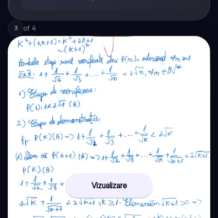
of
4
3
Vizualizare