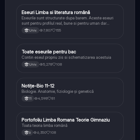
Eseuri Limba si literatura română
Limba și literatura română
Eseurile sunt structurate dupa barem. Aceste eseuri
sunt pentru profilul real, bune si pentru uman dar
lipsesc relatiile dintre personaje si caracrerizarile.
7,807
155
Univ.
Toate eseurile pentru bac
Limba și literatura română
Contin eseul propriu zis si schematizarea acestuia
5,278
108
Univ.
Notițe-Bio 11-12
Biologie
Biologie. Anatomie, fiziologie și genetică
4,598
81
11
Portofoliu Limba Romana Teorie Gimnaziu
Limba și literatura română
Toata teoria limba română
6,350
108
6