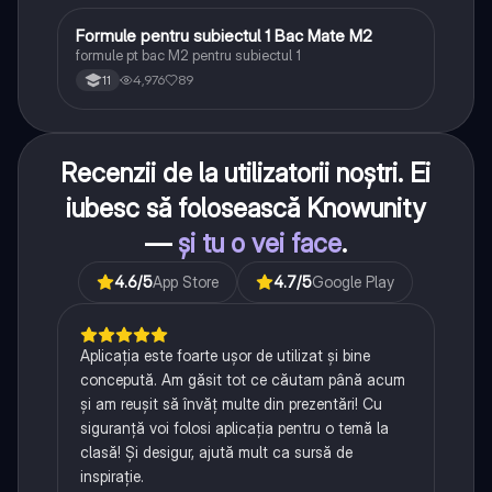
Formule pentru subiectul 1 Bac Mate M2
Matematică
formule pt bac M2 pentru subiectul 1
4,976
89
11
Recenzii de la utilizatorii noștri. Ei
iubesc să folosească Knowunity
—
și tu o vei face
.
4.6
/5
App Store
4.7
/5
Google Play
Aplicația este foarte ușor de utilizat și bine
concepută. Am găsit tot ce căutam până acum
și am reușit să învăț multe din prezentări! Cu
siguranță voi folosi aplicația pentru o temă la
clasă! Și desigur, ajută mult ca sursă de
inspirație.