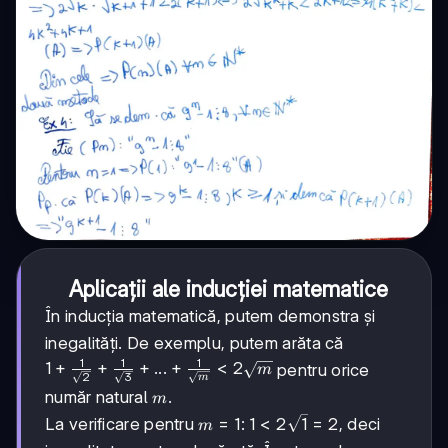
Aplicații ale inducției matematice
În inducția matematică, putem demonstra și
inegalități. De exemplu, putem arăta că
1
1
1
1 +
1
+
+
+
...
+
<
2
pentru orice
m
2
3
m
\frac{1}
m
număr natural
.
m
{\sqrt{2}}
m=1
=
1
1 <
1
<
2
1
=
2
La verificare pentru
:
, deci
m
+ \frac{1}
2\sqrt{1}
{\sqrt{3}}