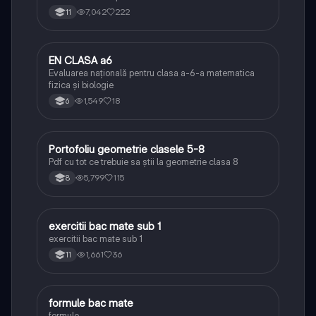
7,042
222
11
EN CLASA a6
Matematică
Evaluarea națională pentru clasa a-6-a matematica
fizica și biologie
1,549
18
6
Portofoliu geometrie clasele 5-8
Matematică
Pdf cu tot ce trebuie sa știi la geometrie clasa 8
5,799
115
8
exercitii bac mate sub 1
Matematică
exercitii bac mate sub 1
1,661
36
11
formule bac mate
Matematică
formule