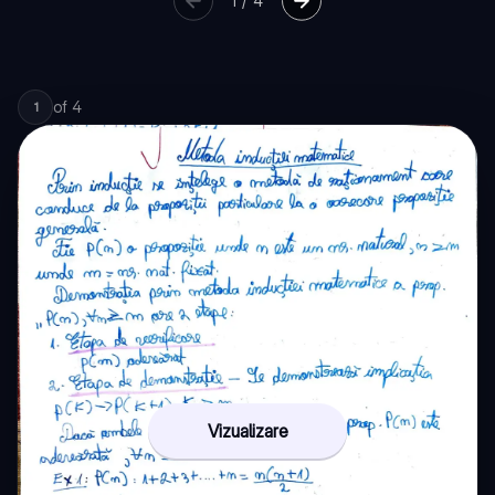
1
/
4
of
4
1
Vizualizare