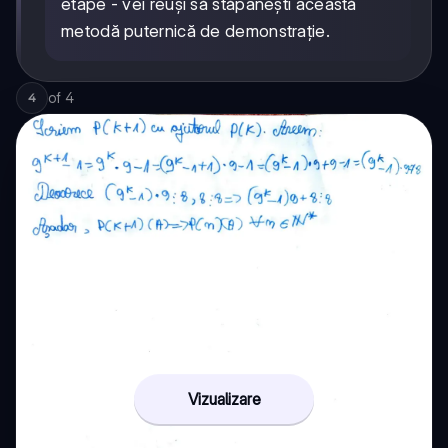
etape - vei reuși să stăpânești această
metodă puternică de demonstrație.
of
4
4
Vizualizare