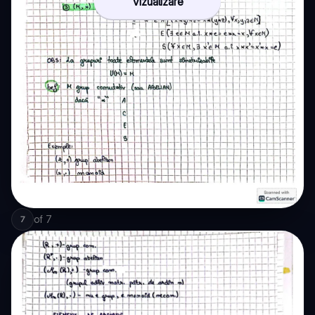
Vizualizare
of
7
7