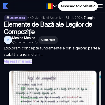
Accesează aplicația
449
vizualizări
·
Actualizat
31 iul. 2026
·
7 pagini
Matematică
Elemente de Bază ale Legilor de
Compoziție
Monica Monica
M
Urmărește
@
monicamon_xx0yi
Explorăm concepte fundamentale din algebră: partea
stabilă a unei mulțimi...
Afișează mai mult