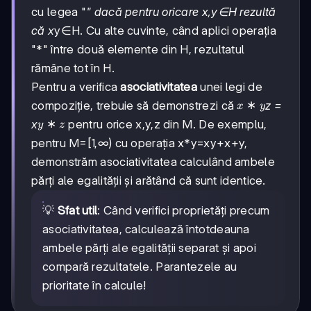
cu legea "
" dacă pentru oricare x,y∈H rezultă
că x
y∈H. Cu alte cuvinte, când aplici operația
"*" între două elemente din H, rezultatul
rămâne tot în H.
Pentru a verifica
asociativitatea
unei legi de
x*y
∗
compoziție, trebuie să demonstrezi că
z =
x
y
y*z
∗
x
pentru orice x,y,z din M. De exemplu,
y
z
pentru M=[1,∞) cu operația x*y=xy+x+y,
demonstrăm asociativitatea calculând ambele
părți ale egalității și arătând că sunt identice.
💡
Sfat util
: Când verifici proprietăți precum
asociativitatea, calculează întotdeauna
ambele părți ale egalității separat și apoi
compară rezultatele. Parantezele au
prioritate în calcule!