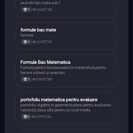
exercitii bac mate sub 1
1,663
36
11
formule bac mate
Matematică
formule
2,075
37
11
Formule Bac Matematica
Matematică
Formule pentru bacalaureatul la matematică,pentru
fiecare subiect și exercițiu
3,821
80
11
portofoliu matematica pentru evaluare
Matematică
portofoliu algebra si geometrie plana pentru evaluarea
națională,clasa a8a pentru un nivel mediu
1,279
24
8