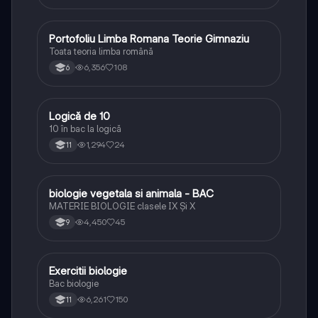
Portofoliu Limba Romana Teorie Gimnaziu
Limba și literatura română
Toata teoria limba română
6,356
108
6
Logică de 10
Logică
10 în bac la logică
1,294
24
11
biologie vegetala si animala - BAC
Biologie
MATERIE BIOLOGIE clasele IX Şi X
4,450
45
9
Exercitii biologie
Biologie
Bac biologie
6,261
150
11