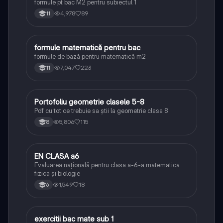
formule pt bac M2 pentru subiectul 1
4,978
89
11
formule matematică pentru bac
Matematică
formule de bază pentru matematică m2
7,047
223
11
Portofoliu geometrie clasele 5-8
Matematică
Pdf cu tot ce trebuie sa știi la geometrie clasa 8
5,806
115
8
EN CLASA a6
Matematică
Evaluarea națională pentru clasa a-6-a matematica
fizica și biologie
1,549
18
6
exercitii bac mate sub 1
Matematică