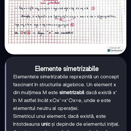
Elemente simetrizabile
Elementele simetrizabile reprezintă un concept
fascinant în structurile algebrice. Un element x
din mulțimea M este
simetrizabil
dacă există x'
în M astfel încât x○x'=x'○x=e, unde e este
elementul neutru al operației.
Simetricul unui element, dacă există, este
întotdeauna
unic
și depinde de elementul inițial.