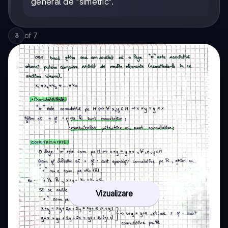
general de "simetric".
of
7
3
Vizualizare