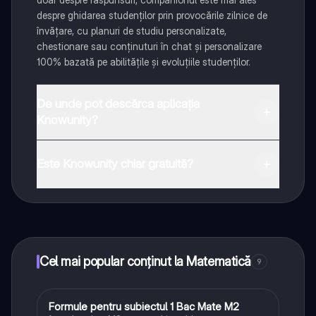
despre ghidarea studenților prin provocările zilnice de
învățare, cu planuri de studiu personalizate,
chestionare sau conținuturi în chat și personalizare
100% bazată pe abilitățile și evoluțiile studenților.
De unde pot descărca aplicația
Knowunity?
Aplicația este disponibilă în Google Play Store și Apple
App Store.
Este Knowunity chiar gratuită?
Da! Bucură-te de access la materiale de studiu,
conectează-te cu alți elevi, și primește ajutor instant -
toate acestea la un click distanță. În plus, câștigă
puncte ca să deblochezi mai multe funcționalități!
Cel mai popular conținut la Matematică
9
Formule pentru subiectul 1 Bac Mate M2
Matematică