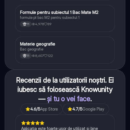
Formule pentru subiectul 1 Bac Mate M2
Matematică
formule pt bac M2 pentru subiectul 1
4,978
89
11
Materie geografie
Geografie
Bac geografie
8,607
122
11
Recenzii de la utilizatorii noștri. Ei
iubesc să folosească Knowunity
—
și tu o vei face
.
4.6
/5
App Store
4.7
/5
Google Play
Aplicația este foarte ușor de utilizat și bine