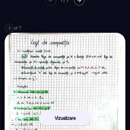
1
/
7
of
7
1
Vizualizare