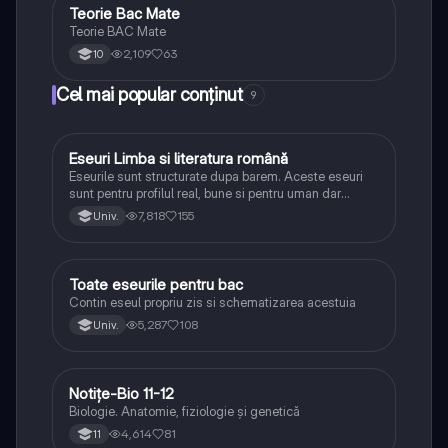
Teorie Bac Mate
Matematică
Teorie BAC Mate
2,109
63
10
Cel mai popular conținut
9
Eseuri Limba si literatura română
Limba și literatura română
Eseurile sunt structurate dupa barem. Aceste eseuri
sunt pentru profilul real, bune si pentru uman dar
lipsesc relatiile dintre personaje si caracrerizarile.
7,818
155
Univ.
Toate eseurile pentru bac
Limba și literatura română
Contin eseul propriu zis si schematizarea acestuia
5,287
108
Univ.
Notițe-Bio 11-12
Biologie
Biologie. Anatomie, fiziologie și genetică
4,614
81
11