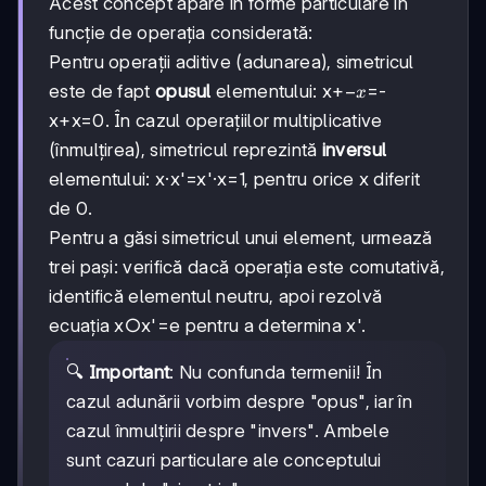
Acest concept apare în forme particulare în
funcție de operația considerată:
Pentru operații aditive (adunarea), simetricul
-
−
este de fapt
opusul
elementului: x+
=-
x
x
x+x=0. În cazul operațiilor multiplicative
(înmulțirea), simetricul reprezintă
inversul
elementului: x·x'=x'·x=1, pentru orice x diferit
de 0.
Pentru a găsi simetricul unui element, urmează
trei pași: verifică dacă operația este comutativă,
identifică elementul neutru, apoi rezolvă
ecuația x○x'=e pentru a determina x'.
🔍
Important
: Nu confunda termenii! În
cazul adunării vorbim despre "opus", iar în
cazul înmulțirii despre "invers". Ambele
sunt cazuri particulare ale conceptului