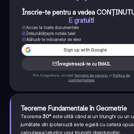
Înscrie-te pentru a vedea CONȚINUT
E gratuit!
Acces la toate documentele
Îmbunătățește notele tale!
Alătură-te milioanelor de elevi
Înregistrează-te cu EMAIL
Prin înregistrare, accepți
Termenii de serviciu
și
Politica de
confidențialitate
Teoreme Fundamentale în Geometrie
Teorema
30°
este utilă când ai un triunghi cu un
jumătate din ipotenuză este egală cu cateta opus
calcularea laturilor unui triunghi dreptunghic.