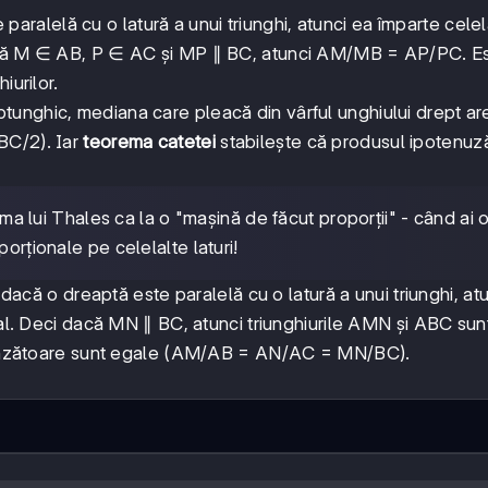
aralelă cu o latură a unui triunghi, atunci ea împarte celel
dacă M ∈ AB, P ∈ AC și MP ∥ BC, atunci AM/MB = AP/PC. E
iurilor.
eptunghic, mediana care pleacă din vârful unghiului drept ar
BC/2). Iar
teorema catetei
stabilește că produsul ipotenuz
ma lui Thales ca la o "mașină de făcut proporții" - când ai 
orționale pe celelalte laturi!
acă o dreaptă este paralelă cu o latură a unui triunghi, at
ial. Deci dacă MN ∥ BC, atunci triunghiurile AMN și ABC sun
espunzătoare sunt egale (AM/AB = AN/AC = MN/BC).