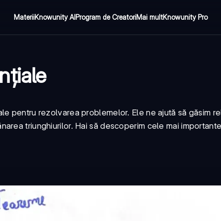
Materii
Knowunity AI
Program de Creatori
Mai mult
Knowunity Pro
țiale
e pentru rezolvarea problemelor. Ele ne ajută să găsim rela
narea triunghiurilor. Hai să descoperim cele mai importan