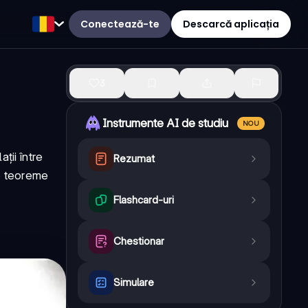
Conectează-te
Descarcă aplicația
3
Instrumente AI de studiu
NOU
ții între
Rezumat
te teoreme
Flashcard-uri
Chestionar
Simulare