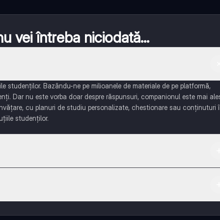
 vei întreba niciodată...
e studenților. Bazându-ne pe milioanele de materiale de pe platformă,
enți. Dar nu este vorba doar despre răspunsuri, companionul este mai ale
învățare, cu planuri de studiu personalizate, chestionare sau conținuturi 
țiile studenților.
 App Store.
ază-te cu alți elevi, și primește ajutor instant - toate acestea la un cli
 multe funcționalități!