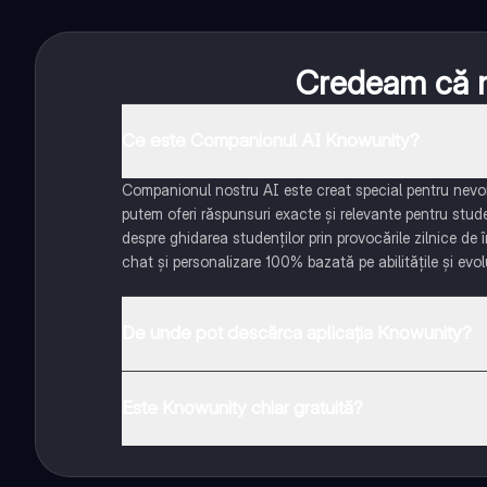
Credeam că nu
Ce este Companionul AI Knowunity?
Companionul nostru AI este creat special pentru nevoil
putem oferi răspunsuri exacte și relevante pentru stud
despre ghidarea studenților prin provocările zilnice de 
chat și personalizare 100% bazată pe abilitățile și evolu
De unde pot descărca aplicația Knowunity?
Aplicația este disponibilă în Google Play Store și Apple
Este Knowunity chiar gratuită?
Da! Bucură-te de access la materiale de studiu, conecte
distanță. În plus, câștigă puncte ca să deblochezi mai