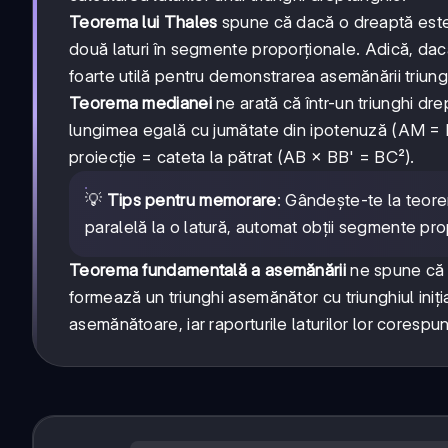
Teorema lui Thales
spune că dacă o dreaptă este p
două laturi în segmente proporționale. Adică, 
foarte utilă pentru demonstrarea asemănării triungh
Teorema medianei
ne arată că într-un triunghi dr
lungimea egală cu jumătate din ipotenuză (AM = 
proiecție = cateta la pătrat (AB × BB' = BC²).
💡
Tips pentru memorare
: Gândește-te la teore
paralelă la o latură, automat obții segmente prop
Teorema fundamentală a asemănării
ne spune că d
formează un triunghi asemănător cu triunghiul iniț
asemănătoare, iar raporturile laturilor lor cor