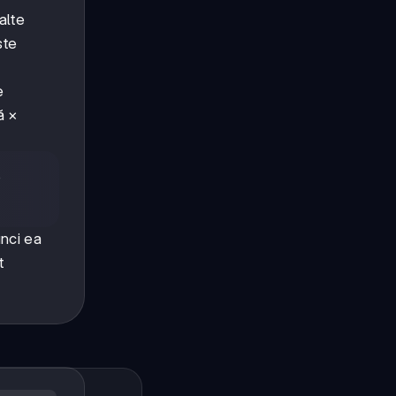
alte
ste
e
ă ×
o
unci ea
t