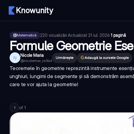
Knowunity
220
vizualizări
·
Actualizat
21 iul. 2026
·
1 pagină
Matematică
Formule Geometrie Esen
Nicole Maria
N
Urmărește
Adaugă la sursele Google
@
nicolemar_rs0bd
Teoremele în geometrie reprezintă instrumente esențial
unghiuri, lungimi de segmente și să demonstrăm asemă
care te vor ajuta la geometrie!
of
1
1