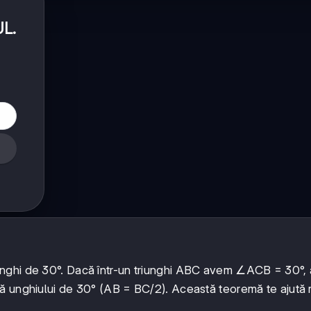
UL
.
 unghi de 30°. Dacă într-un triunghi ABC avem ∠ACB = 30°, 
ă unghiului de 30° (AB = BC/2). Această teoremă te ajută m