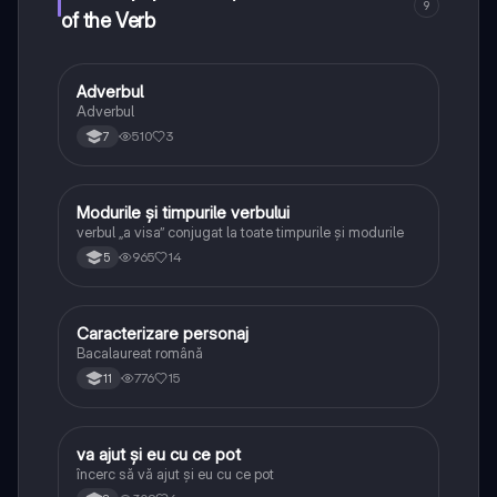
9
of the Verb
Adverbul
Limba și literatura română
Adverbul
510
3
7
Modurile și timpurile verbului
Limba și literatura română
verbul „a visa” conjugat la toate timpurile și modurile
965
14
5
Caracterizare personaj
Limba și literatura română
Bacalaureat română
776
15
11
va ajut și eu cu ce pot
Limba și literatura română
încerc să vă ajut și eu cu ce pot