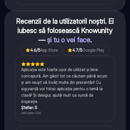
Recenzii de la utilizatorii noștri. Ei
iubesc să folosească Knowunity
—
și tu o vei face
.
4.6
/5
App Store
4.7
/5
Google Play
Aplicația este foarte ușor de utilizat și bine
concepută. Am găsit tot ce căutam până acum
și am reușit să învăț multe din prezentări! Cu
siguranță voi folosi aplicația pentru o temă la
clasă! Și desigur, ajută mult ca sursă de
inspirație.
Ștefan S
utilizator iOS