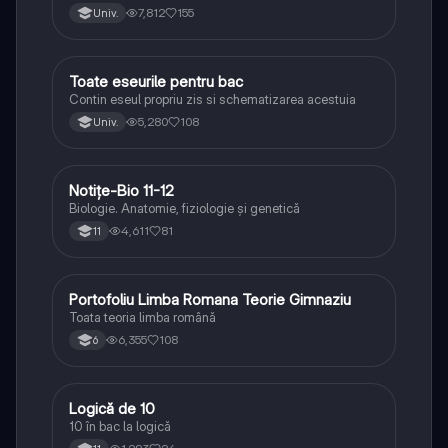
lipsesc relatiile dintre personaje si caracrerizarile.
7,812
155
Univ.
Toate eseurile pentru bac
Limba și literatura română
Contin eseul propriu zis si schematizarea acestuia
5,280
108
Univ.
Notițe-Bio 11-12
Biologie
Biologie. Anatomie, fiziologie și genetică
4,611
81
11
Portofoliu Limba Romana Teorie Gimnaziu
Limba și literatura română
Toata teoria limba română
6,355
108
6
Logică de 10
Logică
10 în bac la logică