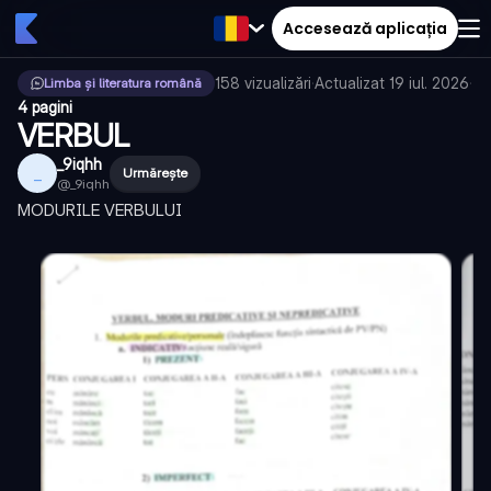
Accesează aplicația
158
vizualizări
·
Actualizat
19 iul. 2026
·
Limba și literatura română
4 pagini
VERBUL
_9iqhh
_
Urmărește
@
_9iqhh
MODURILE VERBULUI