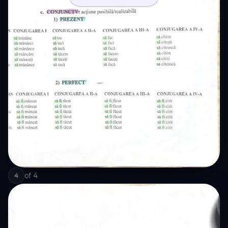
of
4
4