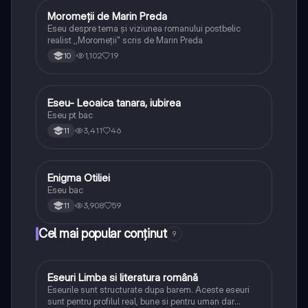
Moromeții de Marin Preda
Limba și literatura română
Eseu despre tema și viziunea romanului postbelic
realist ,,Moromeții" scris de Marin Preda
1,102
19
10
Eseu- Leoaica tanara, iubirea
Limba și literatura română
Eseu pt bac
3,411
46
11
Enigma Otiliei
Limba și literatura română
Eseu bac
3,908
59
11
Cel mai popular conținut
9
Eseuri Limba si literatura română
Limba și literatura română
Eseurile sunt structurate dupa barem. Aceste eseuri
sunt pentru profilul real, bune si pentru uman dar