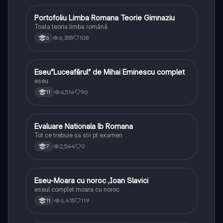
Portofoliu Limba Romana Teorie Gimnaziu
Limba și literatura română
Toata teoria limba română
6,355
108
6
Eseu”Luceafărul” de Mihai Eminescu complet
Limba și literatura română
eseu
6,514
96
11
Evaluare Nationala lb Romana
Limba și literatura română
Tot ce trebuie sa stii pt examen
2,544
0
7
Eseu-Moara cu noroc ,Ioan Slavici
Limba și literatura română
eseul complet moara cu noroc
6,415
119
11