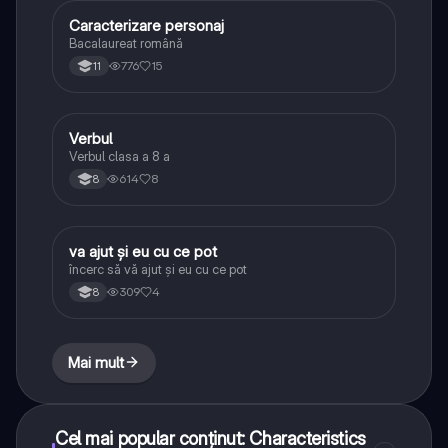
Caracterizare personaj
Limba și literatura română
Bacalaureat română
776
15
11
Verbul
Limba și literatura română
Verbul clasa a 8 a
614
8
8
va ajut și eu cu ce pot
Limba și literatura română
încerc să vă ajut și eu cu ce pot
309
4
8
Mai mult
Cel mai popular conținut: Characteristics