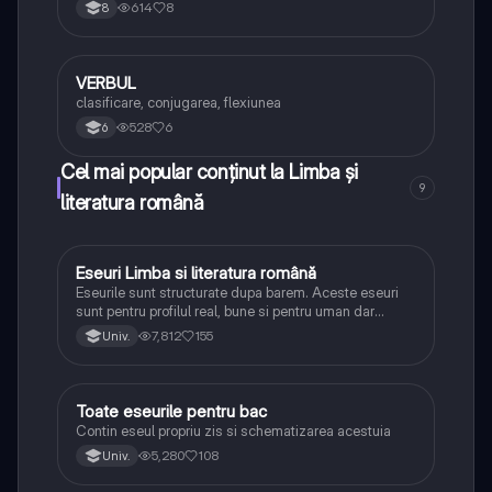
614
8
8
VERBUL
Limba și literatura română
clasificare, conjugarea, flexiunea
528
6
6
Cel mai popular conținut la Limba și
9
literatura română
Eseuri Limba si literatura română
Limba și literatura română
Eseurile sunt structurate dupa barem. Aceste eseuri
sunt pentru profilul real, bune si pentru uman dar
lipsesc relatiile dintre personaje si caracrerizarile.
7,812
155
Univ.
Toate eseurile pentru bac
Limba și literatura română
Contin eseul propriu zis si schematizarea acestuia
5,280
108
Univ.