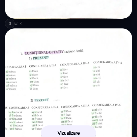
of
4
3
Vizualizare