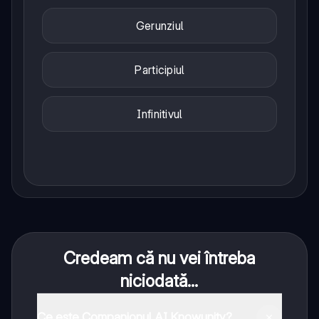
Gerunziul
Participiul
Infinitivul
Credeam că nu vei întreba
niciodată...
Ce este Companionul AI Knowunity?