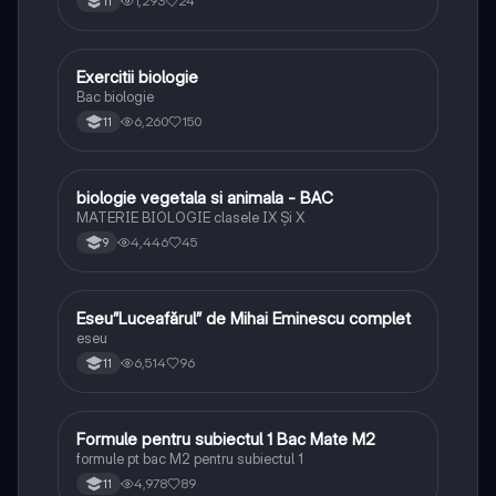
1,293
24
11
Exercitii biologie
Biologie
Bac biologie
6,260
150
11
biologie vegetala si animala - BAC
Biologie
MATERIE BIOLOGIE clasele IX Şi X
4,446
45
9
Eseu”Luceafărul” de Mihai Eminescu complet
Limba și literatura română
eseu
6,514
96
11
Formule pentru subiectul 1 Bac Mate M2
Matematică
formule pt bac M2 pentru subiectul 1
4,978
89
11