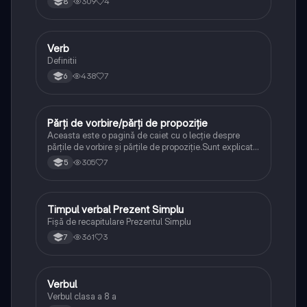
309
4
8
Verb
Limba și literatura română
Definitii
438
7
6
Părți de vorbire/părți de propoziție
Limba și literatura română
Aceasta este o pagină de caiet cu o lecție despre
părțile de vorbire și părțile de propoziție.Sunt explicate
subiectul, atributul, substantivul și verbul,cu definiții
305
7
5
clare și exemple.Textul este organizat, colorat și scris
îngrijit pentru claritate.
Timpul verbal Prezent Simplu
Limba și literatura română
Fișă de recapitulare Prezentul Simplu
361
3
7
Verbul
Limba și literatura română
Verbul clasa a 8 a