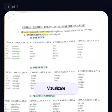
of
4
1
Vizualizare