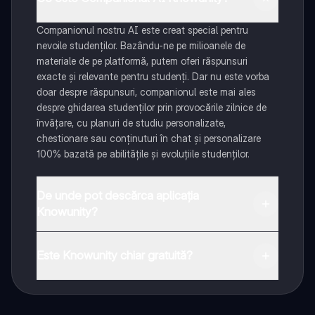
Companionul nostru AI este creat special pentru
nevoile studenților. Bazându-ne pe milioanele de
materiale de pe platformă, putem oferi răspunsuri
exacte și relevante pentru studenți. Dar nu este vorba
doar despre răspunsuri, companionul este mai ales
despre ghidarea studenților prin provocările zilnice de
învățare, cu planuri de studiu personalizate,
chestionare sau conținuturi în chat și personalizare
100% bazată pe abilitățile și evoluțiile studenților.
De unde pot descărca aplicația
Knowunity?
Aplicația este disponibilă în Google Play Store și Apple
App Store.
Este Knowunity chiar gratuită?
Da! Bucură-te de access la materiale de studiu,
conectează-te cu alți elevi, și primește ajutor instant -