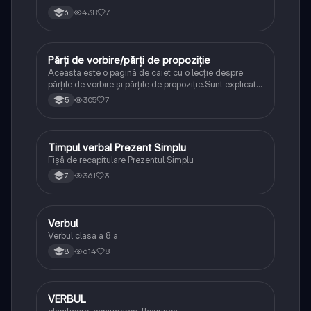
438
7
6
Părți de vorbire/părți de propoziție
Limba și literatura română
Aceasta este o pagină de caiet cu o lecție despre
părțile de vorbire și părțile de propoziție.Sunt explicate
subiectul, atributul, substantivul și verbul,cu definiții
305
7
5
clare și exemple.Textul este organizat, colorat și scris
îngrijit pentru claritate.
Timpul verbal Prezent Simplu
Limba și literatura română
Fișă de recapitulare Prezentul Simplu
361
3
7
Verbul
Limba și literatura română
Verbul clasa a 8 a
614
8
8
VERBUL
Limba și literatura română