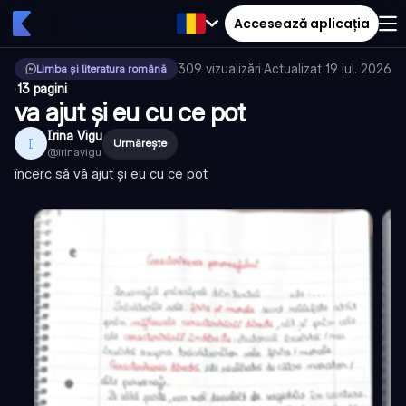
Accesează aplicația
309
vizualizări
·
Actualizat
19 iul. 2026
Limba și literatura română
·
13 pagini
va ajut și eu cu ce pot
Irina Vigu
I
Urmărește
@
irinavigu
încerc să vă ajut și eu cu ce pot