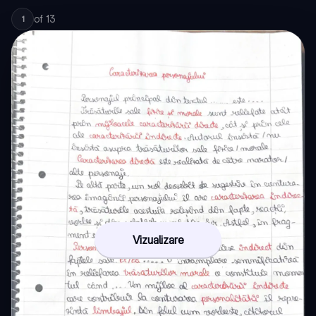
of
13
1
Vizualizare