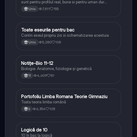
sunt pentru profilul real, bune si pentru uman dar
lipsesc relatiile dintre personaje si caracrerizarile.
7,811
155
Univ.
Toate eseurile pentru bac
Limba și literatura română
Contin eseul propriu zis si schematizarea acestuia
5,280
108
Univ.
Notițe-Bio 11-12
Biologie
Biologie. Anatomie, fiziologie și genetică
4,609
81
11
Portofoliu Limba Romana Teorie Gimnaziu
Limba și literatura română
Toata teoria limba română
6,354
108
6
Logică de 10
Logică
10 în bac la logică