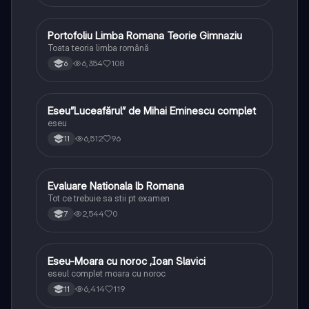
Portofoliu Limba Romana Teorie Gimnaziu
Limba și literatura română
Toata teoria limba română
6,354
108
6
Eseu”Luceafărul” de Mihai Eminescu complet
Limba și literatura română
eseu
6,512
96
11
Evaluare Nationala lb Romana
Limba și literatura română
Tot ce trebuie sa stii pt examen
2,544
0
7
Eseu-Moara cu noroc ,Ioan Slavici
Limba și literatura română
eseul complet moara cu noroc
6,414
119
11