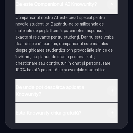
Ce este Companionul AI Knowunity?
Companionul nostru AI este creat special pentru
nevoile studenților. Bazându-ne pe milioanele de
materiale de pe platformă, putem oferi răspunsuri
exacte și relevante pentru studenți. Dar nu este vorba
doar despre răspunsuri, companionul este mai ales
despre ghidarea studenților prin provocările zilnice de
învățare, cu planuri de studiu personalizate,
chestionare sau conținuturi în chat și personalizare
100% bazată pe abilitățile și evoluțiile studenților.
De unde pot descărca aplicația
Knowunity?
Aplicația este disponibilă în Google Play Store și Apple
App Store.
Este Knowunity chiar gratuită?
Da! Bucură-te de access la materiale de studiu,
conectează-te cu alți elevi, și primește ajutor instant -