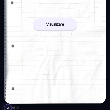
Vizualizare
of
13
3