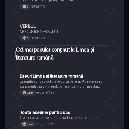
clasificare, conjugarea, flexiunea
528
6
6
VERBUL
Limba și literatura română
MODURILE VERBULUI
158
0
6
Cel mai popular conținut la Limba și
9
literatura română
Eseuri Limba si literatura română
Limba și literatura română
Eseurile sunt structurate dupa barem. Aceste eseuri
sunt pentru profilul real, bune si pentru uman dar
lipsesc relatiile dintre personaje si caracrerizarile.
7,811
155
Univ.
Toate eseurile pentru bac
Limba și literatura română
Contin eseul propriu zis si schematizarea acestuia
5,280
108
Univ.