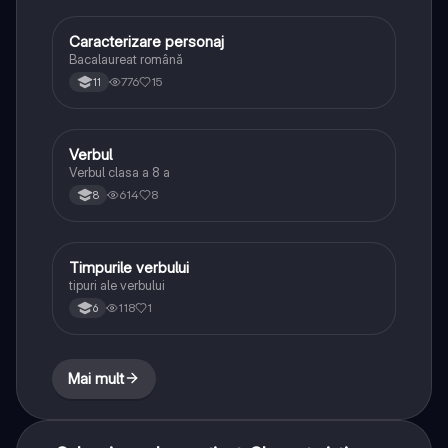
Caracterizare personaj
Limba și literatura română
Bacalaureat română
776
15
11
Verbul
Limba și literatura română
Verbul clasa a 8 a
614
8
8
Timpurile verbului
Limba și literatura română
tipuri ale verbului
118
1
6
Mai mult