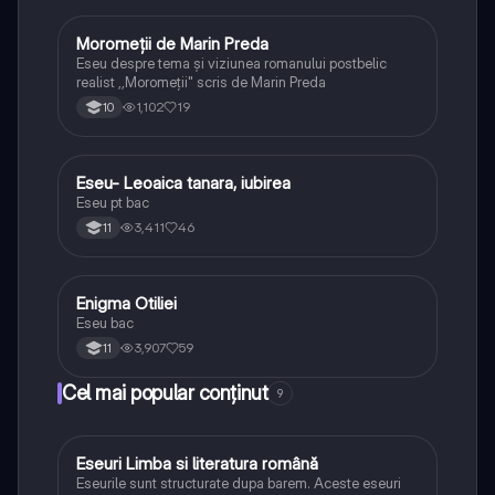
Moromeții de Marin Preda
Limba și literatura română
Eseu despre tema și viziunea romanului postbelic
realist ,,Moromeții" scris de Marin Preda
1,102
19
10
Eseu- Leoaica tanara, iubirea
Limba și literatura română
Eseu pt bac
3,411
46
11
Enigma Otiliei
Limba și literatura română
Eseu bac
3,907
59
11
Cel mai popular conținut
9
Eseuri Limba si literatura română
Limba și literatura română
Eseurile sunt structurate dupa barem. Aceste eseuri