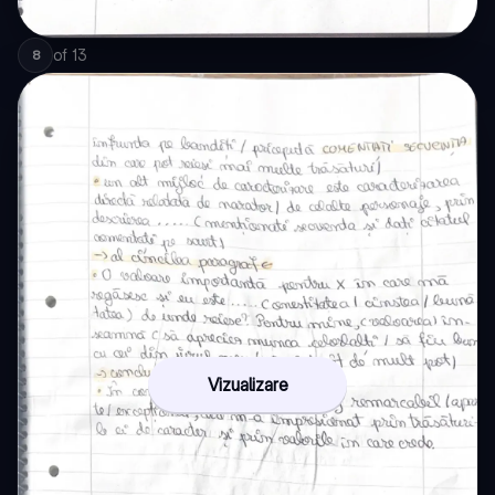
of
13
8
Vizualizare