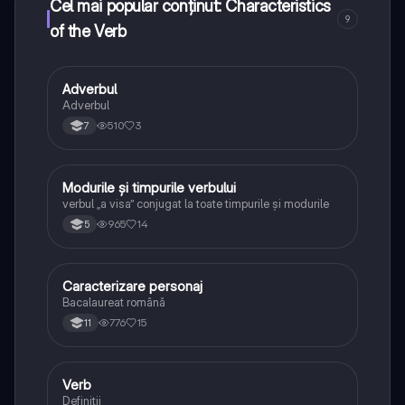
Cel mai popular conținut: Characteristics
9
of the Verb
Adverbul
Limba și literatura română
Adverbul
510
3
7
Modurile și timpurile verbului
Limba și literatura română
verbul „a visa” conjugat la toate timpurile și modurile
965
14
5
Caracterizare personaj
Limba și literatura română
Bacalaureat română
776
15
11
Verb
Limba și literatura română
Definitii