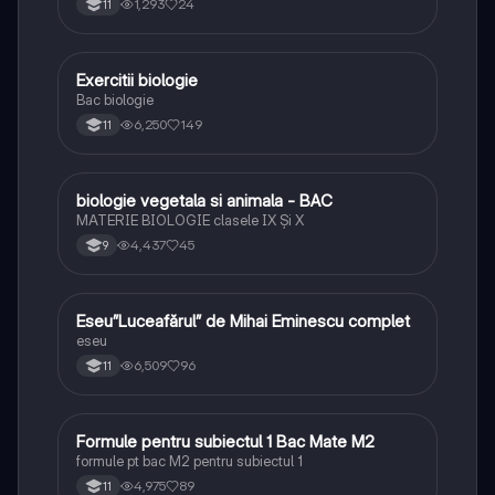
1,293
24
11
Exercitii biologie
Biologie
Bac biologie
6,250
149
11
biologie vegetala si animala - BAC
Biologie
MATERIE BIOLOGIE clasele IX Şi X
4,437
45
9
Eseu”Luceafărul” de Mihai Eminescu complet
Limba și literatura română
eseu
6,509
96
11
Formule pentru subiectul 1 Bac Mate M2
Matematică
formule pt bac M2 pentru subiectul 1
4,975
89
11