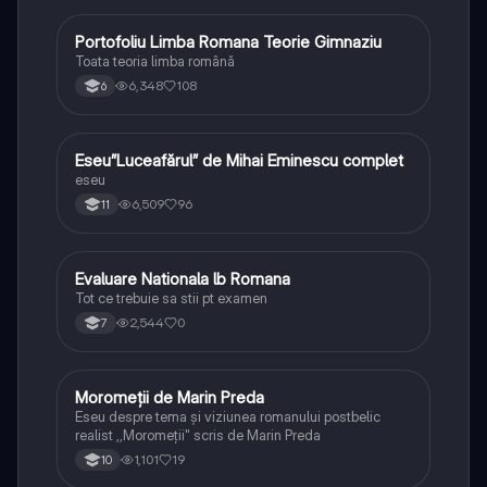
Portofoliu Limba Romana Teorie Gimnaziu
Limba și literatura română
Toata teoria limba română
6,348
108
6
Eseu”Luceafărul” de Mihai Eminescu complet
Limba și literatura română
eseu
6,509
96
11
Evaluare Nationala lb Romana
Limba și literatura română
Tot ce trebuie sa stii pt examen
2,544
0
7
Moromeții de Marin Preda
Limba și literatura română
Eseu despre tema și viziunea romanului postbelic
realist ,,Moromeții" scris de Marin Preda
1,101
19
10