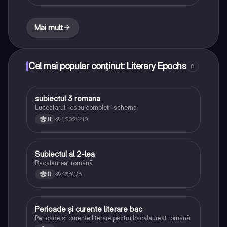
Mai mult
Cel mai popular conținut: Literary Epochs
8
subiectul 3 romana
Limba și literatura română
Luceafarul- eseu complet+schema
1,202
10
11
Subiectul al 2-lea
Limba și literatura română
Bacalaureat română
456
6
11
Perioade și curente literare bac
Limba și literatura română
Perioade și curente literare pentru bacalaureat română