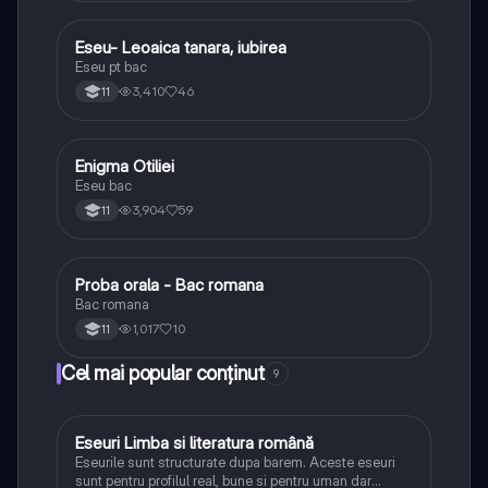
Eseu- Leoaica tanara, iubirea
Limba și literatura română
Eseu pt bac
3,410
46
11
Enigma Otiliei
Limba și literatura română
Eseu bac
3,904
59
11
Proba orala - Bac romana
Limba și literatura română
Bac romana
1,017
10
11
Cel mai popular conținut
9
Eseuri Limba si literatura română
Limba și literatura română
Eseurile sunt structurate dupa barem. Aceste eseuri
sunt pentru profilul real, bune si pentru uman dar