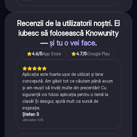
Recenzii de la utilizatorii noștri. Ei
iubesc să folosească Knowunity
—
și tu o vei face
.
4.6
/5
App Store
4.7
/5
Google Play
Aplicația este foarte ușor de utilizat și bine
concepută. Am găsit tot ce căutam până acum
și am reușit să învăț multe din prezentări! Cu
siguranță voi folosi aplicația pentru o temă la
clasă! Și desigur, ajută mult ca sursă de
inspirație.
Ștefan S
utilizator iOS