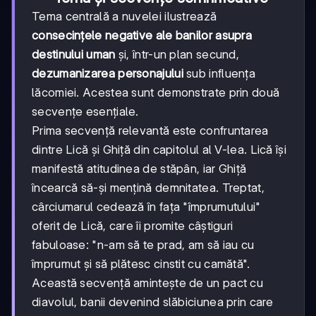
Tema centrală a nuvelei ilustrează
consecințele negative ale banilor asupra
destinului uman
și, într-un plan secund,
dezumanizarea personajului
sub influența
lăcomiei. Acestea sunt demonstrate prin două
secvențe esențiale.
Prima secvență relevantă este confruntarea
dintre Lică și Ghiță din capitolul al V-lea. Lică își
manifestă atitudinea de stăpân, iar Ghiță
încearcă să-și mențină demnitatea. Treptat,
cârciumarul cedează în fața "împrumutului"
oferit de Lică, care îi promite câștiguri
fabuloase: "n-am să te prad, am să iau cu
împrumut și să plătesc cinstit cu camătă".
Această secvență amintește de un pact cu
diavolul, banii devenind slăbiciunea prin care