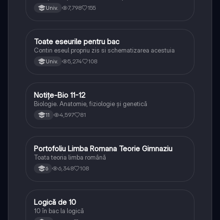
lipsesc relatiile dintre personaje si caracrerizarile.
7,798
155
Univ.
Toate eseurile pentru bac
Limba și literatura română
Contin eseul propriu zis si schematizarea acestuia
5,274
108
Univ.
Notițe-Bio 11-12
Biologie
Biologie. Anatomie, fiziologie și genetică
4,597
81
11
Portofoliu Limba Romana Teorie Gimnaziu
Limba și literatura română
Toata teoria limba română
6,348
108
6
Logică de 10
Logică
10 în bac la logică