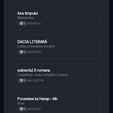
Axa timpului
Limba și literatura română
Materie bac
308
4
11
DACIA LITERARĂ
Limba și literatura română
Limba și literatura română
233
2
11
subiectul 3 romana
Limba și literatura română
Luceafarul- eseu complet+schema
1,202
10
11
Povestea lui Harap- Alb
Limba și literatura română
Eseu
333
3
11