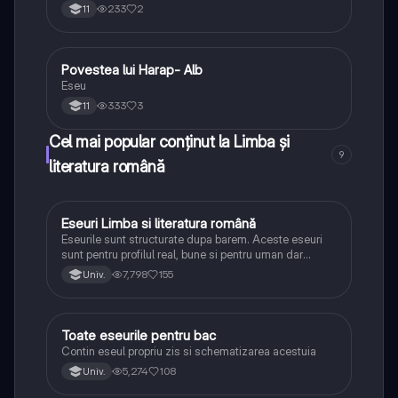
233
2
11
Povestea lui Harap- Alb
Limba și literatura română
Eseu
333
3
11
Cel mai popular conținut la Limba și
9
literatura română
Eseuri Limba si literatura română
Limba și literatura română
Eseurile sunt structurate dupa barem. Aceste eseuri
sunt pentru profilul real, bune si pentru uman dar
lipsesc relatiile dintre personaje si caracrerizarile.
7,798
155
Univ.
Toate eseurile pentru bac
Limba și literatura română
Contin eseul propriu zis si schematizarea acestuia
5,274
108
Univ.