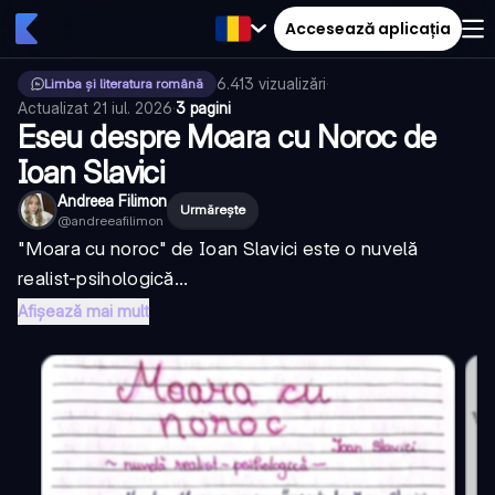
Accesează aplicația
6.413
vizualizări
·
Limba și literatura română
Actualizat
21 iul. 2026
·
3 pagini
Eseu despre Moara cu Noroc de
Ioan Slavici
Andreea Filimon
Urmărește
@
andreeafilimon
"Moara cu noroc" de Ioan Slavici este o nuvelă
realist-psihologică...
Afișează mai mult