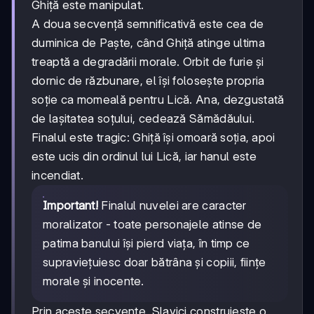
Ghiță este manipulat.
A doua secvență semnificativă este cea de
duminica de Paște, când Ghiță atinge ultima
treaptă a degradării morale. Orbit de furie și
dornic de răzbunare, el își folosește propria
soție ca momeală pentru Lică. Ana, dezgustată
de lașitatea soțului, cedează Sămădăului.
Finalul este tragic: Ghiță își omoară soția, apoi
este ucis din ordinul lui Lică, iar hanul este
incendiat.
Important!
Finalul nuvelei are caracter
moralizator - toate personajele atinse de
patima banului își pierd viața, în timp ce
supraviețuiesc doar bătrâna și copiii, ființe
morale și inocente.
Prin aceste secvențe, Slavici construiește o