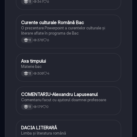
341
6
11
Curente culturale Română Bac
Limba și literatura română
O prezentare Powerpoint a curentelor culturale și
literare aflate în programa de Bac
378
6
11
Axa timpului
Limba și literatura română
Materie bac
308
4
11
COMENTARIU-Alexandru Lapuseanul
Limba și literatura română
Comentariu facut cu ajutorul doamnei profesoare
179
0
11
DACIA LITERARĂ
Limba și literatura română
Limba și literatura română