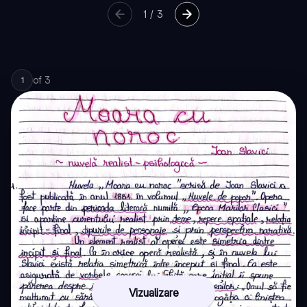
1
/
3
of
3
1
Vizualizare