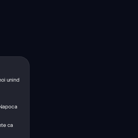
noi unind
j-Napoca
nte ca