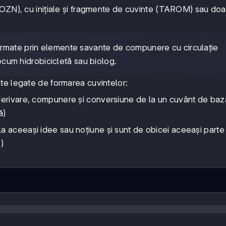
e (OZN), cu inițiale și fragmente de cuvinte (TAROM) sau doa
ormate prin elemente savante de compunere cu circulație
recum hidrobicicletă sau biolog.
te legate de formarea cuvintelor:
n derivare, compunere și conversiune de la un cuvânt de baz
ă)
 la aceeași idee sau noțiune și sunt de obicei aceeași parte
)