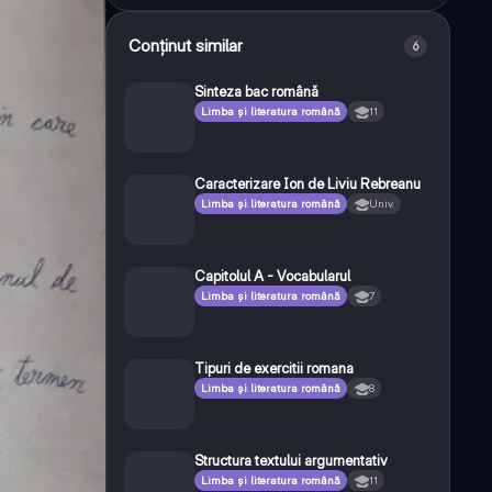
Conținut similar
6
Sinteza bac română
Limba și literatura română
11
Caracterizare Ion de Liviu Rebreanu
Limba și literatura română
Univ.
Capitolul A - Vocabularul
Limba și literatura română
7
Tipuri de exercitii romana
Limba și literatura română
8
Structura textului argumentativ
Limba și literatura română
11