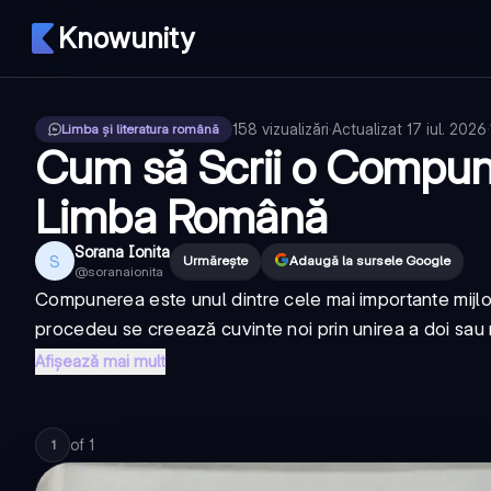
Knowunity
158
vizualizări
·
Actualizat
17 iul. 2026
·
Limba și literatura română
Cum să Scrii o Compune
Limba Română
Sorana Ionita
S
Urmărește
Adaugă la sursele Google
@
soranaionita
Compunerea este unul dintre cele mai importante mijlo
procedeu se creează cuvinte noi prin unirea a doi sau ma
Afișează mai mult
of
1
1