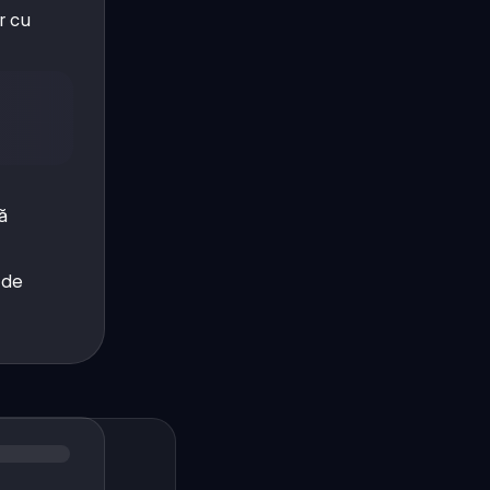
r cu
ă
 de