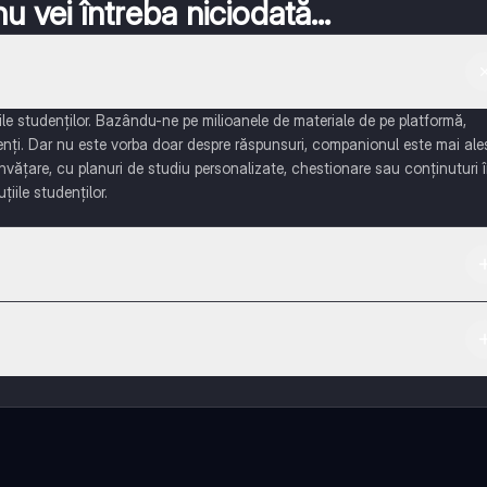
 vei întreba niciodată...
e studenților. Bazându-ne pe milioanele de materiale de pe platformă,
enți. Dar nu este vorba doar despre răspunsuri, companionul este mai ale
învățare, cu planuri de studiu personalizate, chestionare sau conținuturi 
țiile studenților.
 App Store.
ază-te cu alți elevi, și primește ajutor instant - toate acestea la un cli
 multe funcționalități!