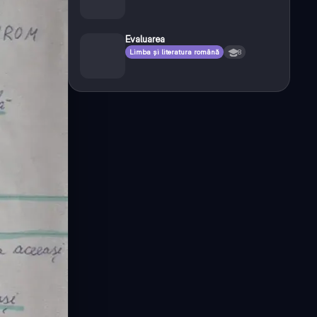
Evaluarea
Limba și literatura română
8