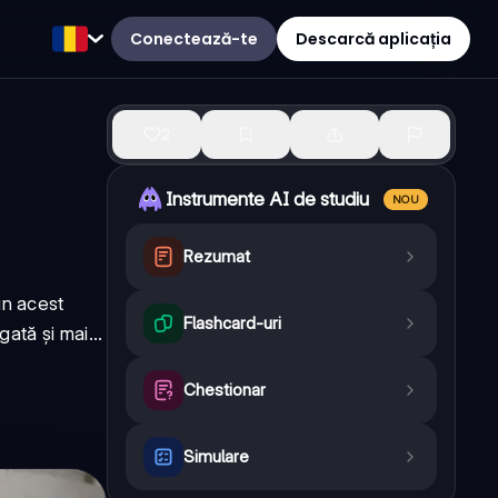
Conectează-te
Descarcă aplicația
2
Instrumente AI de studiu
NOU
Rezumat
in acest
Flashcard-uri
ată și mai...
Chestionar
Simulare