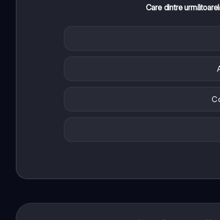
Care dintre următoarel
Co