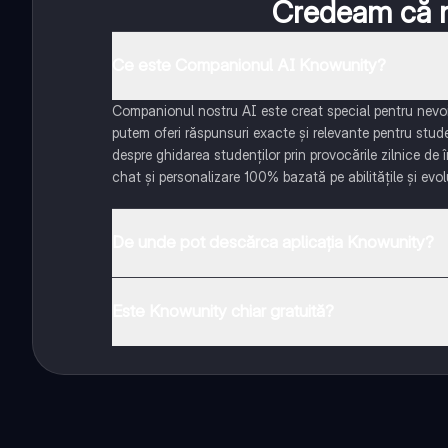
Credeam că nu
Ce este Companionul AI Knowunity?
Companionul nostru AI este creat special pentru nevoil
putem oferi răspunsuri exacte și relevante pentru stud
despre ghidarea studenților prin provocările zilnice de 
chat și personalizare 100% bazată pe abilitățile și evolu
De unde pot descărca aplicația Knowunity?
Aplicația este disponibilă în Google Play Store și Apple
Este Knowunity chiar gratuită?
Da! Bucură-te de access la materiale de studiu, conecte
distanță. În plus, câștigă puncte ca să deblochezi mai