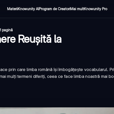
Materii
Knowunity AI
Program de Creatori
Mai mult
Knowunity Pro
1 pagină
re Reușită la
ace prin care limba română își îmbogățește vocabularul. Pr
i mulți termeni diferiți, ceea ce face limba noastră mai bog