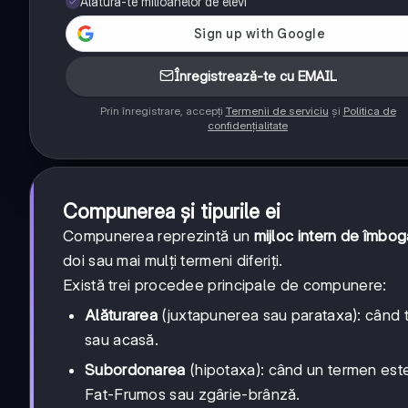
Alătură-te milioanelor de elevi
Înregistrează-te cu EMAIL
Prin înregistrare, accepți
Termenii de serviciu
și
Politica de
confidențialitate
Compunerea și tipurile ei
Compunerea reprezintă un
mijloc intern de îmbog
doi sau mai mulți termeni diferiți.
Există trei procedee principale de compunere:
Alăturarea
(juxtapunerea sau parataxa): când 
sau acasă.
Subordonarea
(hipotaxa): când un termen este
Fat-Frumos sau zgârie-brânză.