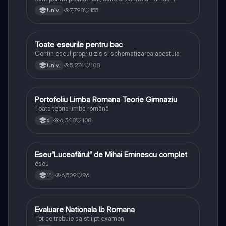
lipsesc relatiile dintre personaje si caracrerizarile.
7,798
155
Univ.
Toate eseurile pentru bac
Limba și literatura română
Contin eseul propriu zis si schematizarea acestuia
5,274
108
Univ.
Portofoliu Limba Romana Teorie Gimnaziu
Limba și literatura română
Toata teoria limba română
6,348
108
6
Eseu”Luceafărul” de Mihai Eminescu complet
Limba și literatura română
eseu
6,509
96
11
Evaluare Nationala lb Romana
Limba și literatura română
Tot ce trebuie sa stii pt examen