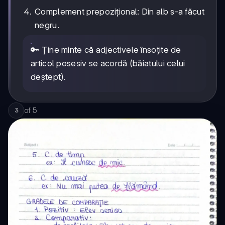
Complement prepozițional: Din alb s-a făcut
negru.
🔑 Ține minte că adjectivele însoțite de
articol posesiv se acordă (băiatului celui
deștept).
of
5
3