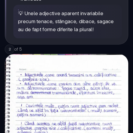
💡 Unele adjective aparent invariabile
precum tenace, stângace, dibace, sagace
au de fapt forme diferite la plural!
of
5
2