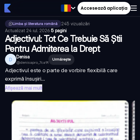
Accesează aplicația
245
vizualizări
·
Limba și literatura română
Actualizat
24 iul. 2026
·
5 pagini
Adjectivul: Tot Ce Trebuie Să Știi
Pentru Admiterea la Drept
Denisa
D
Urmărește
@
denisapro_7ca9t
Adjectivul este o parte de vorbire flexibilă care
exprimă însușiri...
Afișează mai mult