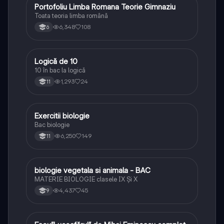
Portofoliu Limba Romana Teorie Gimnaziu
Limba și literatura română
Toata teoria limba română
6,348
108
6
Logică de 10
Logică
10 în bac la logică
1,293
24
11
Exercitii biologie
Biologie
Bac biologie
6,250
149
11
biologie vegetala si animala - BAC
Biologie
MATERIE BIOLOGIE clasele IX Şi X
4,437
45
9