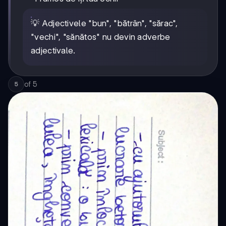
💡 Adjectivele "bun", "bătrân", "sărac",
"vechi", "sănătos" nu devin adverbe
adjectivale.
of
5
5