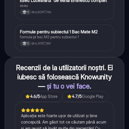
Eseu”Luceafărul” de Mihai Eminescu complet
Limba și literatura română
eseu
6,509
96
11
Formule pentru subiectul 1 Bac Mate M2
Matematică
formule pt bac M2 pentru subiectul 1
4,975
89
11
Recenzii de la utilizatorii noștri. Ei
iubesc să folosească Knowunity
—
și tu o vei face
.
4.6
/5
App Store
4.7
/5
Google Play
Aplicația este foarte ușor de utilizat și bine
concepută. Am găsit tot ce căutam până acum
și am reușit să învăț multe din prezentări! Cu