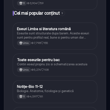
3,904
59
11
Cel mai popular conținut
9
Eseuri Limba si literatura română
Limba și literatura română
Eseurile sunt structurate dupa barem. Aceste eseuri
sunt pentru profilul real, bune si pentru uman dar
lipsesc relatiile dintre personaje si caracrerizarile.
7,798
155
Univ.
Toate eseurile pentru bac
Limba și literatura română
Contin eseul propriu zis si schematizarea acestuia
5,274
108
Univ.
Notițe-Bio 11-12
Biologie
Biologie. Anatomie, fiziologie și genetică
4,597
81
11