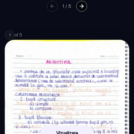
1
/
5
of
5
1
Vizualizare