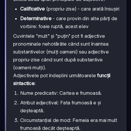
Calificative
(propriu-zise) - care arată însușiri
Determinative
- care provin din alte părți de
vorbire: foaie ruptă, acest elev
Cuvintele "mult" și "puțin" pot fi adjective
pronominale nehotărâte când sunt înaintea
substantivelor (mulți oameni) sau adjective
propriu-zise când sunt după substantive
(oameni mulți).
Adjectivele pot îndeplini următoarele
funcții
sintactice
:
Nume predicativ: Cartea e frumoasă.
Atribut adjectival: Fata frumoasă e și
deșteaptă.
Circumstanțial de mod: Femeia era mai mult
frumoasă decât deșteaptă.