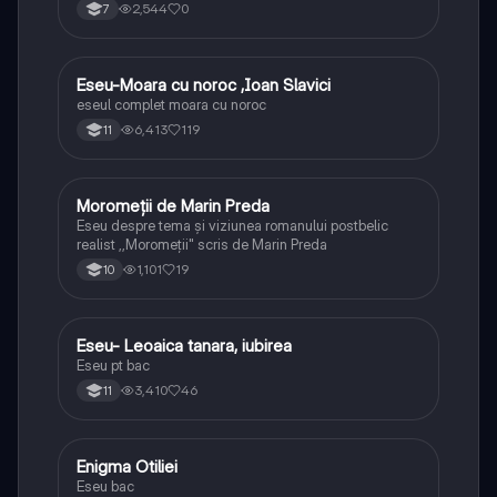
2,544
0
7
Eseu-Moara cu noroc ,Ioan Slavici
Limba și literatura română
eseul complet moara cu noroc
6,413
119
11
Moromeții de Marin Preda
Limba și literatura română
Eseu despre tema și viziunea romanului postbelic
realist ,,Moromeții" scris de Marin Preda
1,101
19
10
Eseu- Leoaica tanara, iubirea
Limba și literatura română
Eseu pt bac
3,410
46
11
Enigma Otiliei
Limba și literatura română
Eseu bac