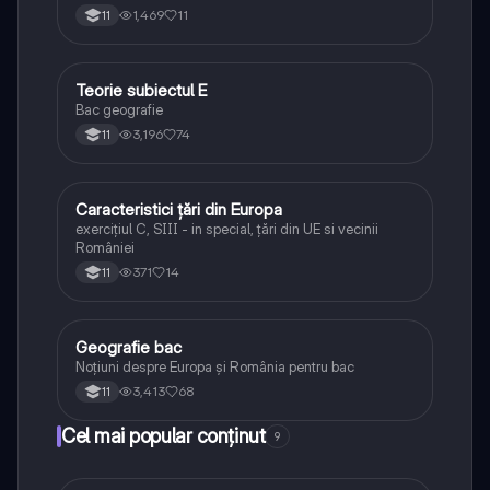
1,469
11
11
Teorie subiectul E
Geografie
Bac geografie
3,196
74
11
Caracteristici țări din Europa
Geografie
exercițiul C, SIII - in special, țări din UE si vecinii
României
371
14
11
Geografie bac
Geografie
Noțiuni despre Europa și România pentru bac
3,413
68
11
Cel mai popular conținut
9