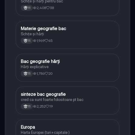
Schițe și hărți pentru bac
2,408
38
11
Materie geografie bac
Geografie
Schițe și hărți
1,969
45
11
Bac geografie hărți
Geografie
Hărți explicative
1,786
20
11
sinteze bac geografie
Geografie
cred ca sunt foarte folositoare pt bac
2,252
19
11
Europa
Geografie
Harta Europei (tari+capitale )