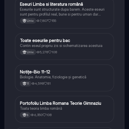
Eseuri Limba si literatura română
Limba și literatura română
Eseurile sunt structurate dupa barem. Aceste eseuri
sunt pentru profilul real, bune si pentru uman dar
lipsesc relatiile dintre personaje si caracrerizarile.
7,807
155
Univ.
Toate eseurile pentru bac
Limba și literatura română
Contin eseul propriu zis si schematizarea acestuia
5,278
108
Univ.
Notițe-Bio 11-12
Biologie
Biologie. Anatomie, fiziologie și genetică
4,598
81
11
Portofoliu Limba Romana Teorie Gimnaziu
Limba și literatura română
Toata teoria limba română
6,350
108
6