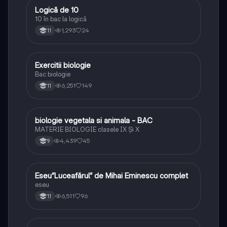
Logică de 10
Logică
10 în bac la logică
1,293
24
11
Exercitii biologie
Biologie
Bac biologie
6,251
149
11
biologie vegetala si animala - BAC
Biologie
MATERIE BIOLOGIE clasele IX Şi X
4,439
45
9
Eseu”Luceafărul” de Mihai Eminescu complet
Limba și literatura română
eseu
6,511
96
11