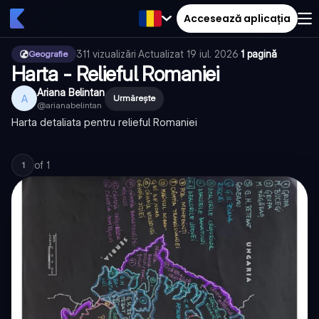
Accesează aplicația
311
vizualizări
·
Actualizat
19 iul. 2026
·
1 pagină
Geografie
Harta - Relieful Romaniei
Ariana Belintan
A
Urmărește
@
arianabelintan
Harta detaliata pentru relieful Romaniei
of
1
1