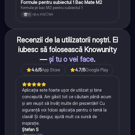
Formule pentru subiectul 1 Bac Mate M2
Matematică
formule pt bac M2 pentru subiectul 1
4,976
89
11
Recenzii de la utilizatorii noștri. Ei
iubesc să folosească Knowunity
—
și tu o vei face
.
4.6
/5
App Store
4.7
/5
Google Play
Aplicația este foarte ușor de utilizat și bine
concepută. Am găsit tot ce căutam până acum
și am reușit să învăț multe din prezentări! Cu
siguranță voi folosi aplicația pentru o temă la
clasă! Și desigur, ajută mult ca sursă de
inspirație.
Ștefan S
utilizator iOS