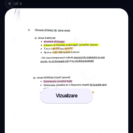
of
4
4
Vizualizare