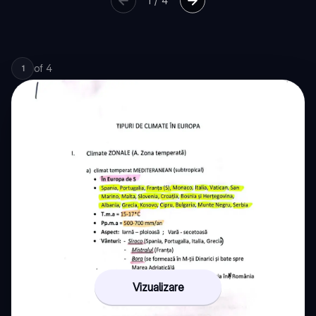
1
/
4
of
4
1
Vizualizare