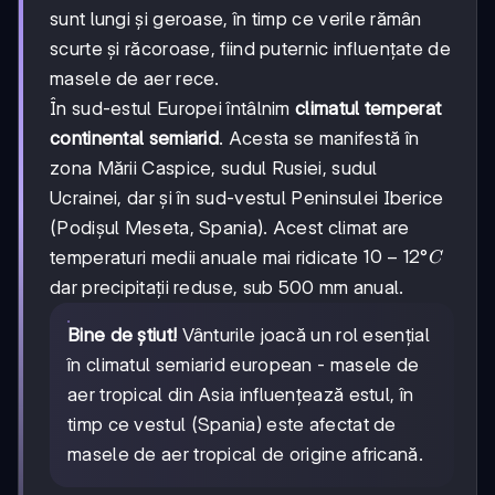
sunt lungi și geroase, în timp ce verile rămân
scurte și răcoroase, fiind puternic influențate de
masele de aer rece.
În sud-estul Europei întâlnim
climatul temperat
continental semiarid
. Acesta se manifestă în
zona Mării Caspice, sudul Rusiei, sudul
Ucrainei, dar și în sud-vestul Peninsulei Iberice
(Podișul Meseta, Spania). Acest climat are
10-
10
−
12°
temperaturi medii anuale mai ridicate
C
12°C
dar precipitații reduse, sub 500 mm anual.
Bine de știut!
Vânturile joacă un rol esențial
în climatul semiarid european - masele de
aer tropical din Asia influențează estul, în
timp ce vestul (Spania) este afectat de
masele de aer tropical de origine africană.