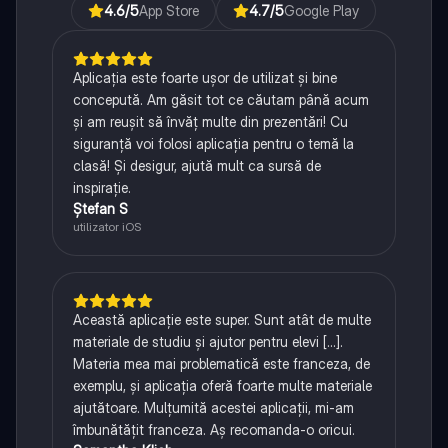
4.6
/5
App Store
4.7
/5
Google Play
Aplicația este foarte ușor de utilizat și bine
concepută. Am găsit tot ce căutam până acum
și am reușit să învăț multe din prezentări! Cu
siguranță voi folosi aplicația pentru o temă la
clasă! Și desigur, ajută mult ca sursă de
inspirație.
Ștefan S
utilizator iOS
Această aplicație este super. Sunt atât de multe
materiale de studiu și ajutor pentru elevi [...].
Materia mea mai problematică este franceza, de
exemplu, și aplicația oferă foarte multe materiale
ajutătoare. Mulțumită acestei aplicații, mi-am
îmbunătățit franceza. Aș recomanda-o oricui.