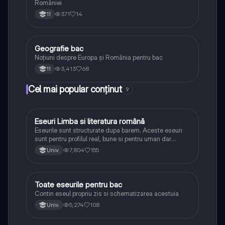
României
371
14
11
Geografie bac
Geografie
Noțiuni despre Europa și România pentru bac
3,413
68
11
Cel mai popular conținut
9
Eseuri Limba si literatura română
Limba și literatura română
Eseurile sunt structurate dupa barem. Aceste eseuri
sunt pentru profilul real, bune si pentru uman dar
lipsesc relatiile dintre personaje si caracrerizarile.
7,804
155
Univ.
Toate eseurile pentru bac
Limba și literatura română
Contin eseul propriu zis si schematizarea acestuia
5,274
108
Univ.