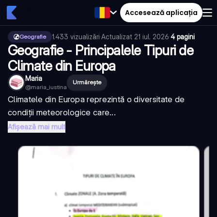
Accesează aplicația
1.433
vizualizări
·
Actualizat
21 iul. 2026
·
4 pagini
Geografie
Geografie - Principalele Tipuri de
Climate din Europa
Maria
Urmărește
@
maria_iustina
Climatele din Europa reprezintă o diversitate de
condiții meteorologice care...
Afișează mai mult