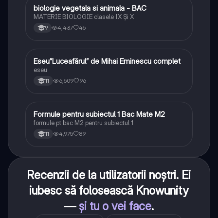
biologie vegetala si animala - BAC
Biologie
MATERIE BIOLOGIE clasele IX Şi X
4,437
45
9
Eseu”Luceafărul” de Mihai Eminescu complet
Limba și literatura română
eseu
6,509
96
11
Formule pentru subiectul 1 Bac Mate M2
Matematică
formule pt bac M2 pentru subiectul 1
4,975
89
11
Recenzii de la utilizatorii noștri. Ei
iubesc să folosească Knowunity
—
și tu o vei face
.