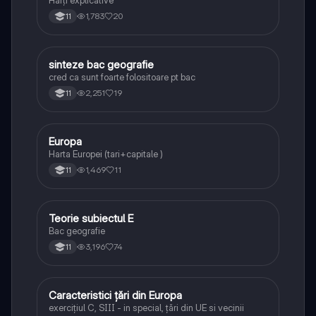
Hărți explicative
1,783
20
11
sinteze bac geografie
Geografie
cred ca sunt foarte folositoare pt bac
2,251
19
11
Europa
Geografie
Harta Europei (tari+capitale )
1,469
11
11
Teorie subiectul E
Geografie
Bac geografie
3,196
74
11
Caracteristici țări din Europa
Geografie
exercițiul C, SIII - in special, țări din UE si vecinii