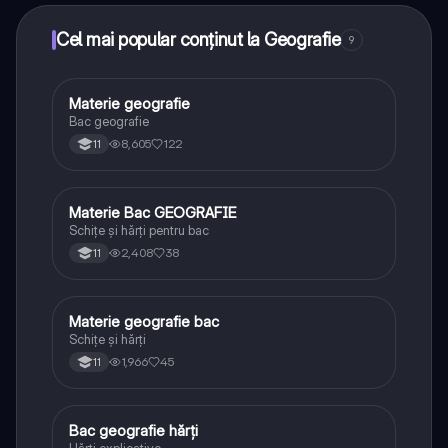
puncte ca să deblochezi mai multe funcționalități!
Cel mai popular conținut la Geografie
9
Materie geografie
Geografie
Bac geografie
8,605
122
11
Materie Bac GEOGRAFIE
Geografie
Schițe și hărți pentru bac
2,408
38
11
Materie geografie bac
Geografie
Schițe și hărți
1,966
45
11
Bac geografie hărți
Geografie