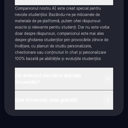
Companionul nostru AI este creat special pentru
nevoile studenților. Bazându-ne pe milioanele de
materiale de pe platformă, putem oferi răspunsuri
exacte și relevante pentru studenți. Dar nu este vorba
doar despre răspunsuri, companionul este mai ales
despre ghidarea studenților prin provocările zilnice de
învățare, cu planuri de studiu personalizate,
chestionare sau conținuturi în chat și personalizare
100% bazată pe abilitățile și evoluțiile studenților.
De unde pot descărca aplicația
Knowunity?
Aplicația este disponibilă în Google Play Store și Apple
App Store.
Este Knowunity chiar gratuită?
Da! Bucură-te de access la materiale de studiu,
conectează-te cu alți elevi, și primește ajutor instant -
toate acestea la un click distanță. În plus, câștigă