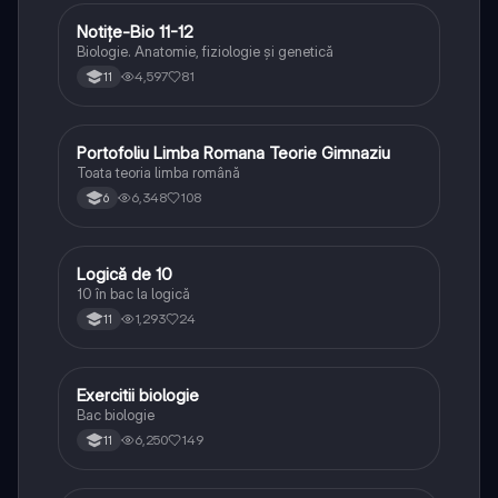
Notițe-Bio 11-12
Biologie
Biologie. Anatomie, fiziologie și genetică
4,597
81
11
Portofoliu Limba Romana Teorie Gimnaziu
Limba și literatura română
Toata teoria limba română
6,348
108
6
Logică de 10
Logică
10 în bac la logică
1,293
24
11
Exercitii biologie
Biologie
Bac biologie
6,250
149
11