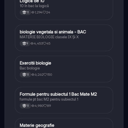
Logică de 10
Logică
10 în bac la logică
1,294
24
11
biologie vegetala si animala - BAC
Biologie
MATERIE BIOLOGIE clasele IX Şi X
4,453
45
9
Exercitii biologie
Biologie
Bac biologie
6,262
150
11
Formule pentru subiectul 1 Bac Mate M2
Matematică
formule pt bac M2 pentru subiectul 1
4,980
89
11
Materie geografie
Geografie