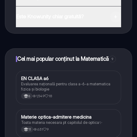
Aplicația este disponibilă în Google Play Store și Apple
App Store.
Este Knowunity chiar gratuită?
Da! Bucură-te de access la materiale de studiu,
conectează-te cu alți elevi, și primește ajutor instant -
toate acestea la un click distanță. În plus, câștigă
puncte ca să deblochezi mai multe funcționalități!
Cel mai popular conținut la Matematică
9
EN CLASA a6
Matematică
Evaluarea națională pentru clasa a-6-a matematica
fizica și biologie
1,549
18
6
Materie optica-admitere medicina
Fizică
Toata materia necesara pt capitolul de optica✨
631
9
11