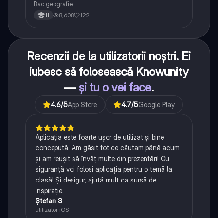
Bac geografie
8,608
122
11
Recenzii de la utilizatorii noștri. Ei
iubesc să folosească Knowunity
—
și tu o vei face
.
4.6
/5
App Store
4.7
/5
Google Play
Aplicația este foarte ușor de utilizat și bine
concepută. Am găsit tot ce căutam până acum
și am reușit să învăț multe din prezentări! Cu
siguranță voi folosi aplicația pentru o temă la
clasă! Și desigur, ajută mult ca sursă de
inspirație.
Ștefan S
utilizator iOS