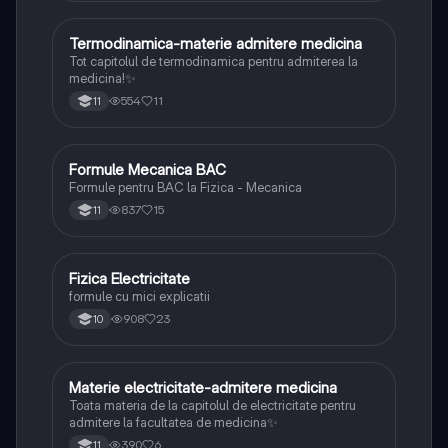
Termodinamica-materie admitere medicina
Fizică
Tot capitolul de termodinamica pentru admiterea la
medicina!✨
554
11
11
Formule Mecanica BAC
Fizică
Formule pentru BAC la Fizica - Mecanica
837
15
11
Fizica Electricitate
Fizică
formule cu mici explicatii
908
23
10
Materie electricitate-admitere medicina
Fizică
Toata materia de la capitolul de electricitate pentru
admitere la facultatea de medicina✨
390
6
11