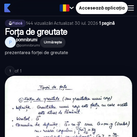
Accesează aplicația
144
vizualizări
·
Actualizat
30 iul. 2026
·
1 pagină
Fizică
Forța de greutate
pomnibrumi
P
Urmărește
@
pomnibrumi
prezentarea forței de greutate
of
1
1