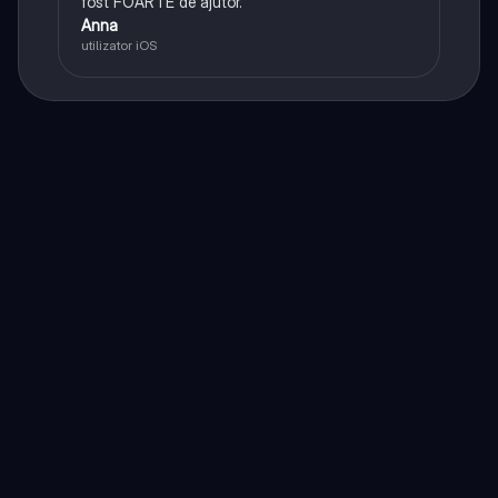
fost FOARTE de ajutor.
Anna
utilizator iOS