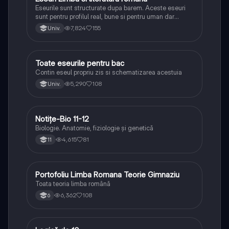
Eseurile sunt structurate dupa barem. Aceste eseuri
sunt pentru profilul real, bune si pentru uman dar
lipsesc relatiile dintre personaje si caracrerizarile.
7,824
155
Univ.
Toate eseurile pentru bac
Limba și literatura română
Contin eseul propriu zis si schematizarea acestuia
5,290
108
Univ.
Notițe-Bio 11-12
Biologie
Biologie. Anatomie, fiziologie și genetică
4,615
81
11
Portofoliu Limba Romana Teorie Gimnaziu
Limba și literatura română
Toata teoria limba română
6,362
108
6