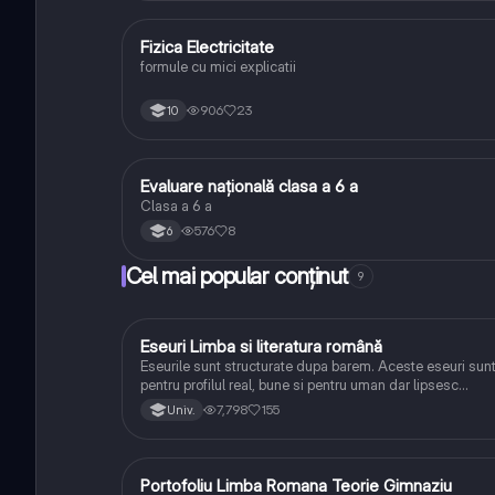
Fizica Electricitate
Fizică
formule cu mici explicatii
906
23
10
Evaluare națională clasa a 6 a
Matematică
Clasa a 6 a
576
8
6
Cel mai popular conținut
9
Eseuri Limba si literatura română
Limba și literatura română
Eseurile sunt structurate dupa barem. Aceste eseuri sun
pentru profilul real, bune si pentru uman dar lipsesc
relatiile dintre personaje si caracrerizarile.
7,798
155
Univ.
Portofoliu Limba Romana Teorie Gimnaziu
Limba și literatura română