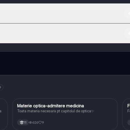
 App Store.
ază-te cu alți elevi, și primește ajutor instant - toate acestea la un cli
 multe funcționalități!
9
Materie optica-admitere medicina
F
Fizică
a
Toata materia necesara pt capitolul de optica✨
F
626
9
11