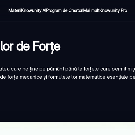
Materii
Knowunity AI
Program de Creatori
Mai mult
Knowunity Pro
lor de Forțe
utatea care ne ține pe pământ până la forțele care permit mi
i de forțe mecanice și formulele lor matematice esențiale p