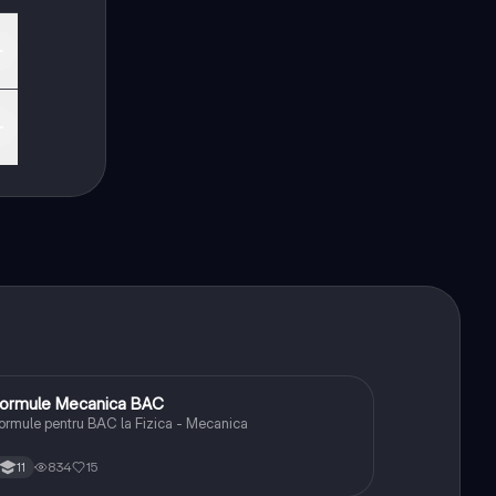
ck
ormule Mecanica BAC
Fizică
ormule pentru BAC la Fizica - Mecanica
834
15
11