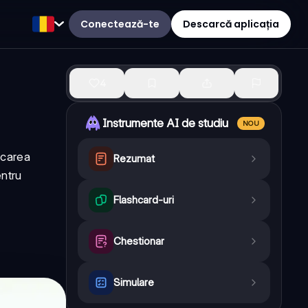
Conectează-te
Descarcă aplicația
4
Instrumente AI de studiu
NOU
șcarea
Rezumat
entru
Flashcard-uri
Chestionar
Simulare