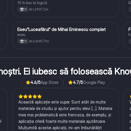
10 în bac la logică
B
1,293
24
11
Eseu”Luceafărul” de Mihai Eminescu complet
F
Limba și literatura română
eseu
f
6,508
96
11
ii noștri. Ei iubesc să folosească K
4.6
/5
App Store
4.7
/5
Google Play
Această aplicație este super. Sunt atât de multe
materiale de studiu și ajutor pentru elevi [...]. Materia
mea mai problematică este franceza, de exemplu, și
!
aplicația oferă foarte multe materiale ajutătoare.
Mulțumită acestei aplicații, mi-am îmbunătățit