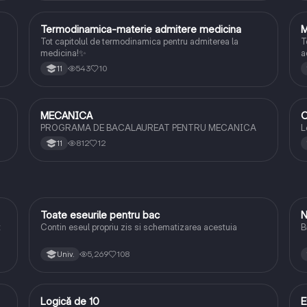
Termodinamica-materie admitere medicina
M
Fizică
Tot capitolul de termodinamica pentru admiterea la
T
medicina!✨
a
543
10
11
MECANICA
O
Fizică
PROGRAMA DE BACALAUREAT PENTRU MECANICA
L
812
12
11
Toate eseurile pentru bac
N
Limba și literatura română
t
Contin eseul propriu zis si schematizarea acestuia
B
5,269
108
Univ.
Logică de 10
E
Logică