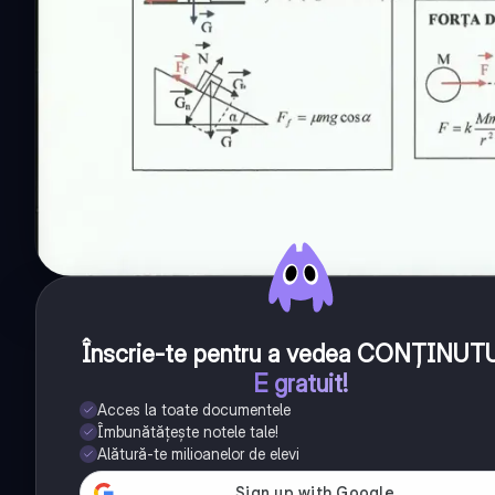
Înscrie-te pentru a vedea CONȚINUT
E gratuit!
Acces la toate documentele
Îmbunătățește notele tale!
Alătură-te milioanelor de elevi