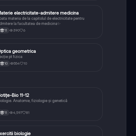
aterie electricitate-admitere medicina
Fizică
oata materia de la capitolul de electricitate pentru
dmitere la facultatea de medicina✨
390
6
11
ptica geometrica
Fizică
ecție pt fizica
554
10
10
otițe-Bio 11-12
Biologie
iologie. Anatomie, fiziologie și genetică
4,597
81
11
xercitii biologie
Biologie