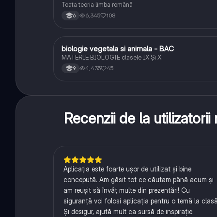
Toata teoria limba română
6,345
108
6
biologie vegetala si animala - BAC
Biologie
MATERIE BIOLOGIE clasele IX Şi X
4,435
45
9
Recenzii de la utilizator
Aplicația este foarte ușor de utilizat și bine
concepută. Am găsit tot ce căutam până acum și
am reușit să învăț multe din prezentări! Cu
siguranță voi folosi aplicația pentru o temă la clasă
Și desigur, ajută mult ca sursă de inspirație.