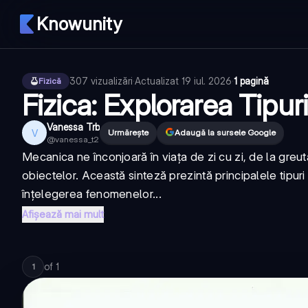
Knowunity
307
vizualizări
·
Actualizat
19 iul. 2026
·
1 pagină
Fizică
Fizica: Explorarea Tipuri
Vanessa Trb
V
Urmărește
Adaugă la sursele Google
@
vanessa_t2
Mecanica ne înconjoară în viața de zi cu zi, de la gre
obiectelor. Această sinteză prezintă principalele tipur
înțelegerea fenomenelor...
Afișează mai mult
of
1
1