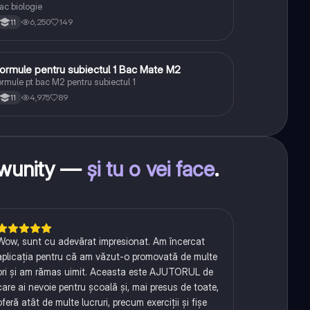
ac biologie
6,250
149
11
ormule pentru subiectul 1 Bac Mate M2
Matematică
ormule pt bac M2 pentru subiectul 1
4,975
89
11
nowunity —
și tu o vei face
.
Wow, sunt cu adevărat impresionat. Am încercat
aplicația pentru că am văzut-o promovată de multe
ori și am rămas uimit. Aceasta este AJUTORUL de
care ai nevoie pentru școală și, mai presus de toate,
oferă atât de multe lucruri, precum exerciții și fișe