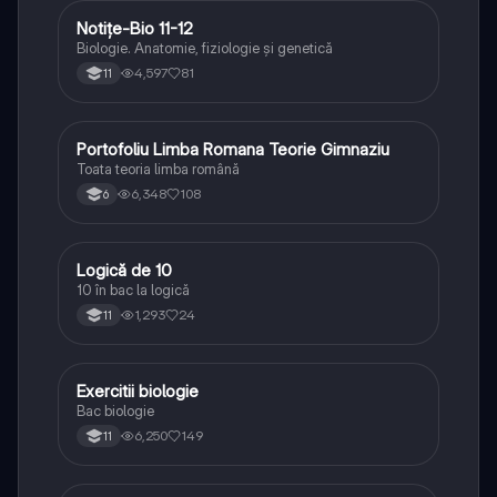
Notițe-Bio 11-12
Biologie
Biologie. Anatomie, fiziologie și genetică
4,597
81
11
Portofoliu Limba Romana Teorie Gimnaziu
Limba și literatura română
Toata teoria limba română
6,348
108
6
Logică de 10
Logică
10 în bac la logică
1,293
24
11
Exercitii biologie
Biologie
Bac biologie
6,250
149
11