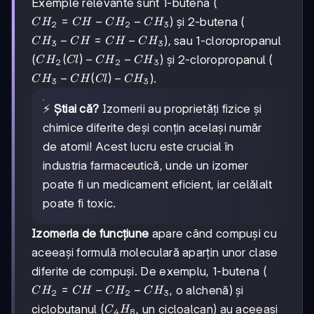
Exemple relevante sunt 1-butena (
CH_2=CH-
=
−
−
) și 2-butena (
C
H
C
H
C
H
C
H
2
2
3
CH_2-
CH_3-
−
=
−
), sau 1-cloropropanul
C
H
C
H
C
H
C
H
3
3
CH_3
CH=CH-
CH_2(Cl)-
(
)
−
−
(
) și 2-cloropropanul (
C
H
Cl
C
H
C
H
2
2
3
CH_3
CH_2-
CH_3-
−
(
)
−
).
C
H
C
H
Cl
C
H
3
3
CH_3
CH(Cl)-
CH_3
⚡
Știai că?
Izomerii au proprietăți fizice și
chimice diferite deși conțin același număr
de atomi! Acest lucru este crucial în
industria farmaceutică, unde un izomer
poate fi un medicament eficient, iar celălalt
poate fi toxic.
Izomeria de funcțiune
apare când compuși cu
aceeași formulă moleculară aparțin unor clase
diferite de compuși. De exemplu, 1-butena (
CH_2=CH-
=
−
−
, o alchenă) și
C
H
C
H
C
H
C
H
2
2
3
CH_2-
C_4H_8
ciclobutanul (
, un cicloalcan) au aceeași
C
H
4
8