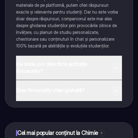
materiale de pe platformă, putem oferi răspunsuri
exacte și relevante pentru studenți. Dar nu este vorba
doar despre răspunsuri, companionul este mai ales
despre ghidarea studenților prin provocările zilnice de
învățare, cu planuri de studiu personalizate,
chestionare sau conținuturi în chat și personalizare
100% bazată pe abilitățile și evoluțiile studenților.
De unde pot descărca aplicația
Knowunity?
Aplicația este disponibilă în Google Play Store și Apple
App Store.
Este Knowunity chiar gratuită?
Da! Bucură-te de access la materiale de studiu,
conectează-te cu alți elevi, și primește ajutor instant -
toate acestea la un click distanță. În plus, câștigă
puncte ca să deblochezi mai multe funcționalități!
Cel mai popular conținut la Chimie
9