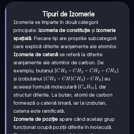
Tipuri de Izomerie
Izomeria se împarte în două categorii
principale:
izomeria de constituție
și
izomeria
spațială
. Fiecare tip are propriile subcategorii
care explică diferite aranjamente ale atomilor.
Izomeria de catenă
se referă la diferite
aranjamente ale atomilor de carbon. De
CH_3-
−
−
−
exemplu, butanul (
)
C
H
C
H
C
H
C
H
3
2
2
3
CH_2-
CH_3-
−
(
)
−
și izobutanul (
) au
C
H
C
H
C
H
C
H
3
3
3
CH_2-
CH(CH_3)-
C_4H_{10}
aceeași formulă moleculară (
), dar
C
H
CH_3
4
10
CH_3
structuri diferite. La butan, atomii de carbon
formează o catenă liniară, iar la izobutan,
catena este ramificată.
Izomeria de poziție
apare când același grup
funcțional ocupă poziții diferite în moleculă.