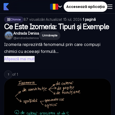
Accesează aplicația
87
vizualizări
·
Actualizat
15 iul. 2026
·
1 pagină
Chimie
Ce Este Izomeria: Tipuri și Exemple
Andrada Denisa
Urmărește
@
andradadenisa
Izomeria reprezintă fenomenul prin care compuși
chimici cu aceeași formulă...
Afișează mai mult
of
1
1