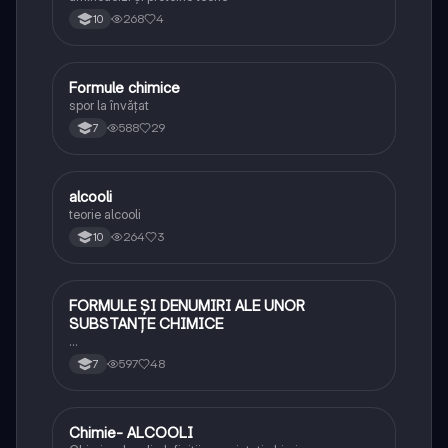
268
4
10
Formule chimice
Chimie
spor la învățat
588
29
7
alcooli
Chimie
teorie alcooli
264
3
10
FORMULE ȘI DENUMIRI ALE UNOR
Chimie
SUBSTANȚE CHIMICE
…
597
48
7
Chimie- ALCOOLI
Chimie