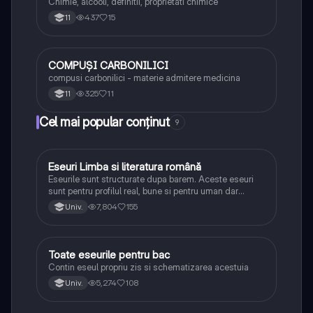
Chimie, alcooli, definitii, proprietati chimice
437
15
11
COMPUȘI CARBONILICI
Chimie
compusi carbonilici - materie admitere medicina
325
11
11
Cel mai popular conținut
9
Eseuri Limba si literatura română
Limba și literatura română
Eseurile sunt structurate dupa barem. Aceste eseuri
sunt pentru profilul real, bune si pentru uman dar
lipsesc relatiile dintre personaje si caracrerizarile.
7,804
155
Univ.
Toate eseurile pentru bac
Limba și literatura română
Contin eseul propriu zis si schematizarea acestuia
5,274
108
Univ.