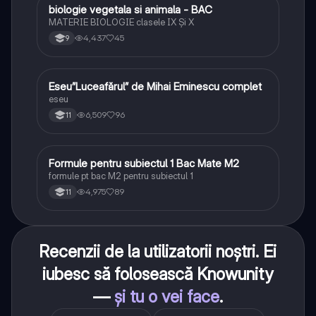
biologie vegetala si animala - BAC
Biologie
MATERIE BIOLOGIE clasele IX Şi X
4,437
45
9
Eseu”Luceafărul” de Mihai Eminescu complet
Limba și literatura română
eseu
6,509
96
11
Formule pentru subiectul 1 Bac Mate M2
Matematică
formule pt bac M2 pentru subiectul 1
4,975
89
11
Recenzii de la utilizatorii noștri. Ei
iubesc să folosească Knowunity
—
și tu o vei face
.