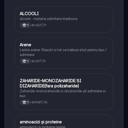
ALCOOLI
Chimie
alcooli - materie admitere medicina
452
9
11
Arene
Chimie
Lectia arene. Reactii si tot ce trebuie stiut pentru bac /
admitere
237
5
11
ZAHARIDE-MONOZAHARIDE SI
Chimie
DIZAHARIDE(fara polizaharide)
Zaharide-monozaharide si dizaharide-pt admitere si
bac
598
18
11
aminoacizi și proteine
Chimie
aminoacizi și proteine teorie