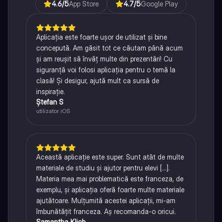
4.6
/5
App Store
4.7
/5
Google Play
Aplicația este foarte ușor de utilizat și bine
concepută. Am găsit tot ce căutam până acum
și am reușit să învăț multe din prezentări! Cu
siguranță voi folosi aplicația pentru o temă la
clasă! Și desigur, ajută mult ca sursă de
inspirație.
Ștefan S
utilizator iOS
Această aplicație este super. Sunt atât de multe
materiale de studiu și ajutor pentru elevi [...].
Materia mea mai problematică este franceza, de
exemplu, și aplicația oferă foarte multe materiale
ajutătoare. Mulțumită acestei aplicații, mi-am
îmbunătățit franceza. Aș recomanda-o oricui.
Samantha Klich