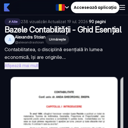
Accesează aplicația
238
vizualizări
·
Actualizat
19 iul. 2026
·
90 pagini
Alte
Bazele Contabilității - Ghid Esențial
Alexandra Stoian
A
Urmărește
@
alexandrastoian
Contabilitatea, o disciplină esențială în lumea
economică, își are originile...
Afișează mai mult