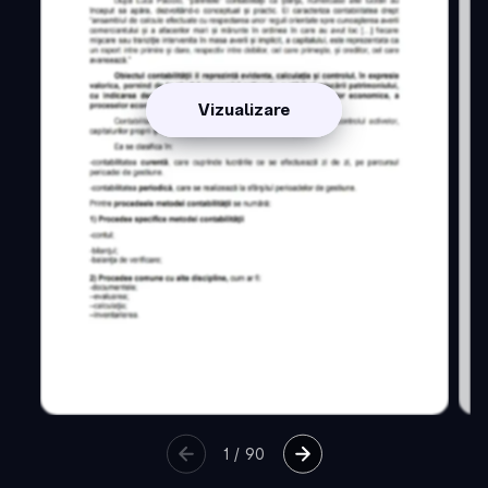
Vizualizare
1
/
90