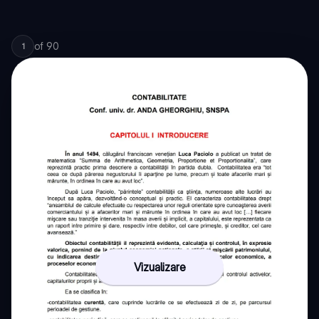
of
90
1
Vizualizare