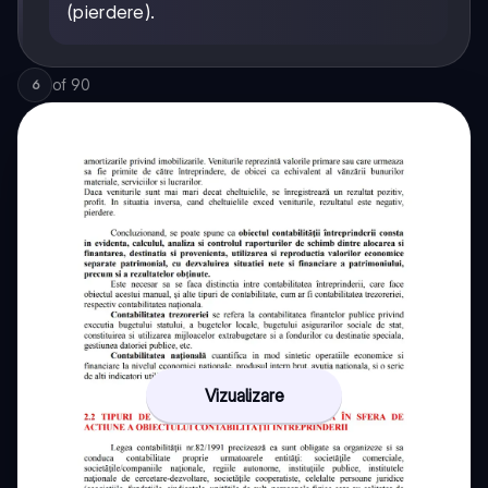
(pierdere).
of
90
6
Vizualizare