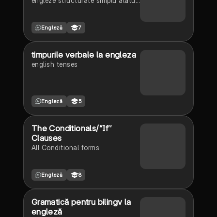
engleze structurate simplu alături
de exemple .
Engleză
7
timpurile verbale la engleza
english tenses
Engleză
5
The Conditionals/‘’If’’
Clauses
All Conditional forms
Engleză
8
Gramatică pentru bilingv la
engleză