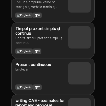
Include timpurile verbelor
esențiale, verbele modale,
condițional, vocea pasivă și
Engleză
8
conectoare logice importante
Timpul prezent simplu și
continuu
Schiță timpul prezent simplu și
continuu
Engleză
9
Present continuous
Engleză
Engleză
7
writing CAE - examples for
report and proposal