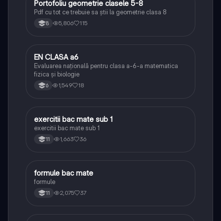
Portofoliu geometrie clasele 5-8
Matematică
Pdf cu tot ce trebuie sa știi la geometrie clasa 8
5,806
115
8
EN CLASA a6
Matematică
Evaluarea națională pentru clasa a-6-a matematica
fizica și biologie
1,549
18
6
exercitii bac mate sub 1
Matematică
exercitii bac mate sub 1
1,663
36
11
formule bac mate
Matematică
formule
2,075
37
11