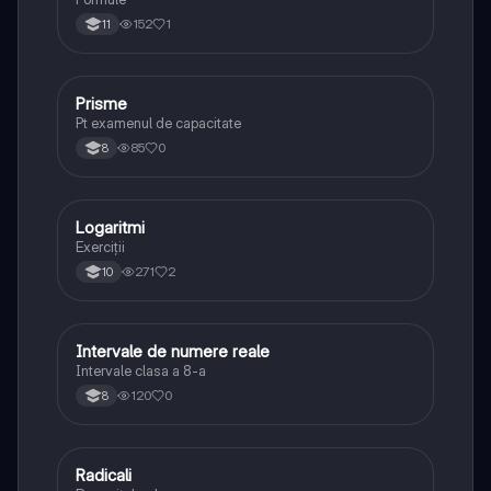
152
1
11
Prisme
Matematică
Pt examenul de capacitate
85
0
8
Logaritmi
Matematică
Exerciții
271
2
10
Intervale de numere reale
Matematică
Intervale clasa a 8-a
120
0
8
Radicali
Matematică