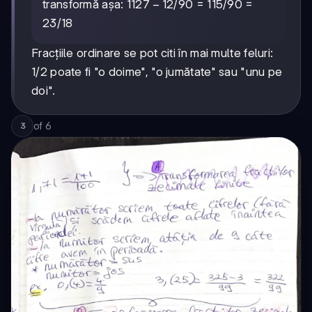
1127-
1127
−
12
transformă așa:
/90 = 115/90 =
12
23/18
Fracțiile ordinare se pot citi în mai multe feluri:
1/2 poate fi "o doime", "o jumătate" sau "unu pe
doi".
of
6
3