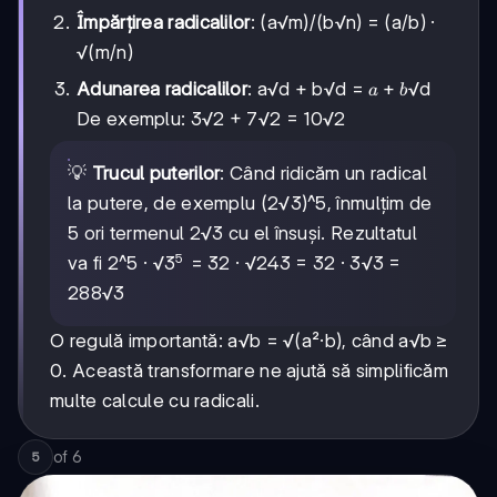
Împărțirea radicalilor
: (a√m)/(b√n) = (a/b) ·
√(m/n)
a+b
+
Adunarea radicalilor
: a√d + b√d =
√d
a
b
De exemplu: 3√2 + 7√2 = 10√2
💡
Trucul puterilor
: Când ridicăm un radical
la putere, de exemplu (2√3)^5, înmulțim de
5 ori termenul 2√3 cu el însuși. Rezultatul
5
3^5
3
va fi 2^5 · √
= 32 · √243 = 32 · 3√3 =
288√3
O regulă importantă: a√b = √(a²·b), când a√b ≥
0. Această transformare ne ajută să simplificăm
multe calcule cu radicali.
of
6
5