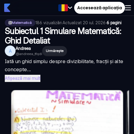
Accesează aplicația
186
vizualizări
·
Actualizat
20 iul. 2026
·
6 pagini
Matematică
Subiectul 1 Simulare Matematică:
Ghid Detaliat
Andreea
A
Urmărește
@
andreea_tfqdi
Iată un ghid simplu despre divizibilitate, fracții și alte
concepte...
Afișează mai mult