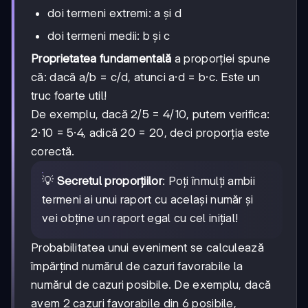
doi termeni extremi: a și d
doi termeni medii: b și c
Proprietatea fundamentală
a proporției spune
că: dacă a/b = c/d, atunci a·d = b·c. Este un
truc foarte util!
De exemplu, dacă 2/5 = 4/10, putem verifica:
2·10 = 5·4, adică 20 = 20, deci proporția este
corectă.
💡
Secretul proporțiilor
: Poți înmulți ambii
termeni ai unui raport cu același număr și
vei obține un raport egal cu cel inițial!
Probabilitatea unui eveniment se calculează
împărțind numărul de cazuri favorabile la
numărul de cazuri posibile. De exemplu, dacă
avem 2 cazuri favorabile din 6 posibile,