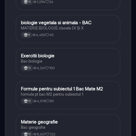
1,294
24
11
biologie vegetala si animala - BAC
Biologie
MATERIE BIOLOGIE clasele IX Şi X
4,450
45
9
Exercitii biologie
Biologie
Bac biologie
6,261
150
11
Formule pentru subiectul 1 Bac Mate M2
Matematică
formule pt bac M2 pentru subiectul 1
4,978
89
11
Materie geografie
Geografie
Bac geografie
8,607
122
11