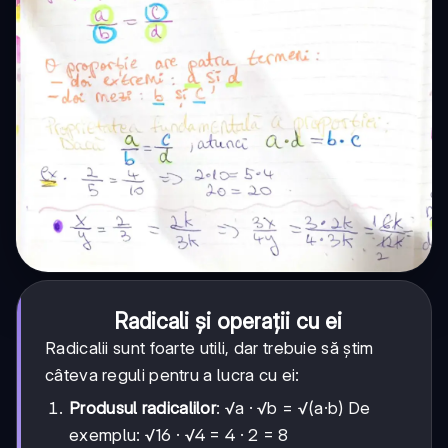
Radicali și operații cu ei
Radicalii sunt foarte utili, dar trebuie să știm
câteva reguli pentru a lucra cu ei:
Produsul radicalilor
: √a · √b = √(a·b) De
exemplu: √16 · √4 = 4 · 2 = 8