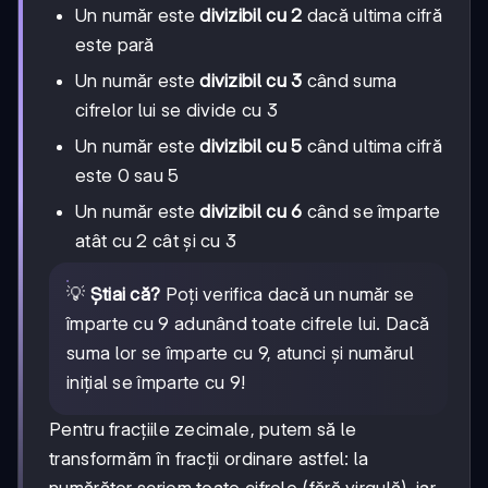
Un număr este
divizibil cu 2
dacă ultima cifră
este pară
Un număr este
divizibil cu 3
când suma
cifrelor lui se divide cu 3
Un număr este
divizibil cu 5
când ultima cifră
este 0 sau 5
Un număr este
divizibil cu 6
când se împarte
atât cu 2 cât și cu 3
💡
Știai că?
Poți verifica dacă un număr se
împarte cu 9 adunând toate cifrele lui. Dacă
suma lor se împarte cu 9, atunci și numărul
inițial se împarte cu 9!
Pentru fracțiile zecimale, putem să le
transformăm în fracții ordinare astfel: la
numărător scriem toate cifrele (fără virgulă), iar