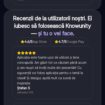
Recenzii de la utilizatorii noștri. Ei
iubesc să folosească Knowunity
—
și tu o vei face
.
4.6
/5
App Store
4.7
/5
Google Play
Aplicația este foarte ușor de utilizat și bine
concepută. Am găsit tot ce căutam până acum
și am reușit să învăț multe din prezentări! Cu
siguranță voi folosi aplicația pentru o temă la
clasă! Și desigur, ajută mult ca sursă de
inspirație.
Ștefan S
utilizator iOS