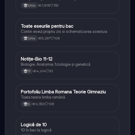
lipsesc relatiile dintre personaje si caracrerizarile.
7,818
155
Univ.
Toate eseurile pentru bac
Limba și literatura română
Contin eseul propriu zis si schematizarea acestuia
5,287
108
Univ.
Notițe-Bio 11-12
Biologie
Biologie. Anatomie, fiziologie și genetică
4,614
81
11
Portofoliu Limba Romana Teorie Gimnaziu
Limba și literatura română
Toata teoria limba română
6,356
108
6
Logică de 10
Logică
10 în bac la logică