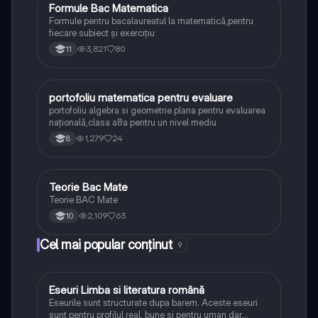
Formule Bac Matematica
Matematică
Formule pentru bacalaureatul la matematică,pentru
fiecare subiect și exercițiu
3,821
80
11
portofoliu matematica pentru evaluare
Matematică
portofoliu algebra si geometrie plana pentru evaluarea
națională,clasa a8a pentru un nivel mediu
1,279
24
8
Teorie Bac Mate
Matematică
Teorie BAC Mate
2,109
63
10
Cel mai popular conținut
9
Eseuri Limba si literatura română
Limba și literatura română
Eseurile sunt structurate dupa barem. Aceste eseuri
sunt pentru profilul real, bune si pentru uman dar