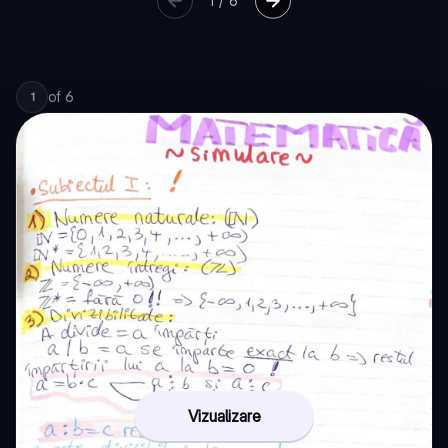
1
/
6
of
6
1
Vizualizare