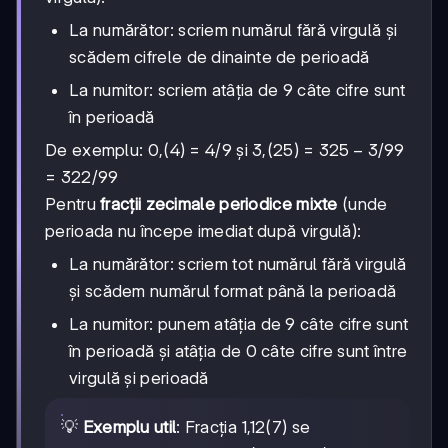
La numărător: scriem numărul fără virgulă și
scădem cifrele de dinainte de perioadă
La numitor: scriem atâția de 9 câte cifre sunt
în perioadă
325-
325
−
3
De exemplu: 0,(4) = 4/9 și 3,(25) =
/99
3
= 322/99
Pentru
fracții zecimale periodice mixte
(unde
perioada nu începe imediat după virgulă):
La numărător: scriem tot numărul fără virgulă
și scădem numărul format până la perioadă
La numitor: punem atâția de 9 câte cifre sunt
în perioadă și atâția de 0 câte cifre sunt între
virgulă și perioadă
💡
Exemplu util
: Fracția 1,12(7) se