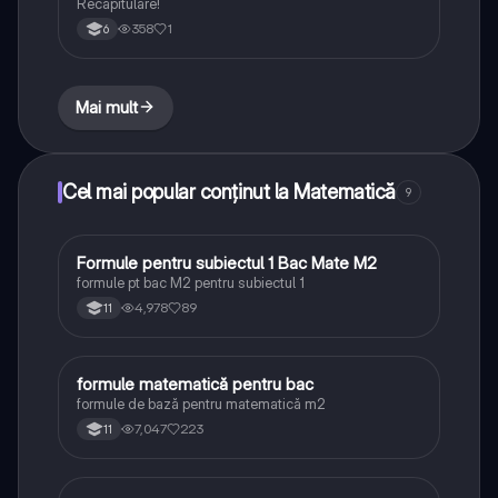
Recapitulare!
358
1
6
Mai mult
Cel mai popular conținut la Matematică
9
Formule pentru subiectul 1 Bac Mate M2
Matematică
formule pt bac M2 pentru subiectul 1
4,978
89
11
formule matematică pentru bac
Matematică
formule de bază pentru matematică m2
7,047
223
11