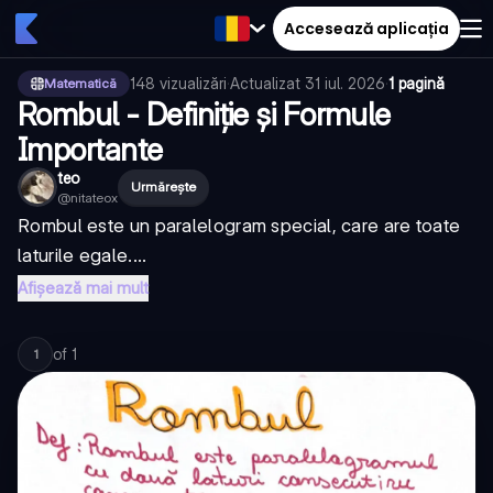
Accesează aplicația
148
vizualizări
·
Actualizat
31 iul. 2026
·
1 pagină
Matematică
Rombul - Definiție și Formule
Importante
teo
Urmărește
@
nitateox
Rombul este un paralelogram special, care are toate
laturile egale....
Afișează mai mult
of
1
1