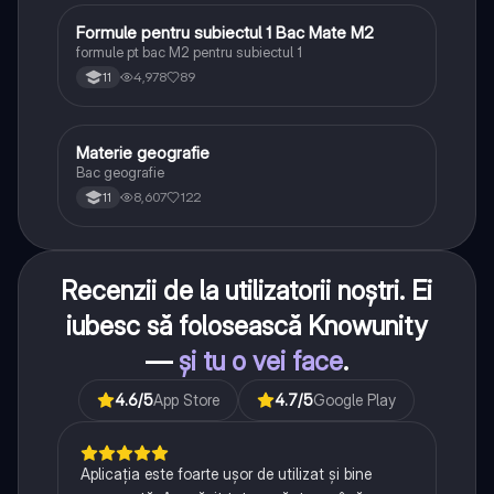
Formule pentru subiectul 1 Bac Mate M2
Matematică
formule pt bac M2 pentru subiectul 1
4,978
89
11
Materie geografie
Geografie
Bac geografie
8,607
122
11
Recenzii de la utilizatorii noștri. Ei
iubesc să folosească Knowunity
—
și tu o vei face
.
4.6
/5
App Store
4.7
/5
Google Play
Aplicația este foarte ușor de utilizat și bine