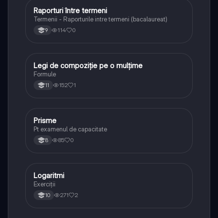
Raporturi între termeni
Logică
Termenii - Raporturile intre termeni (bacalaureat)
114
0
9
Legi de compoziție pe o mulțime
Matematică
Formule
152
1
11
Prisme
Matematică
Pt examenul de capacitate
85
0
8
Logaritmi
Matematică
Exerciții
271
2
10