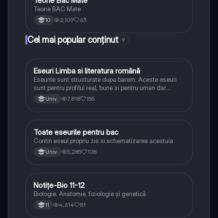
Teorie Bac Mate
Matematică
Teorie BAC Mate
2,109
63
10
Cel mai popular conținut
9
Eseuri Limba si literatura română
Limba și literatura română
Eseurile sunt structurate dupa barem. Aceste eseuri
sunt pentru profilul real, bune si pentru uman dar
lipsesc relatiile dintre personaje si caracrerizarile.
7,818
155
Univ.
Toate eseurile pentru bac
Limba și literatura română
Contin eseul propriu zis si schematizarea acestuia
5,285
108
Univ.
Notițe-Bio 11-12
Biologie
Biologie. Anatomie, fiziologie și genetică
4,614
81
11