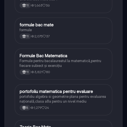
1,663
36
11
formule bac mate
Matematică
formule
2,075
37
11
Formule Bac Matematica
Matematică
Formule pentru bacalaureatul la matematică,pentru
fiecare subiect și exercițiu
3,821
80
11
portofoliu matematica pentru evaluare
Matematică
portofoliu algebra si geometrie plana pentru evaluarea
națională,clasa a8a pentru un nivel mediu
1,279
24
8