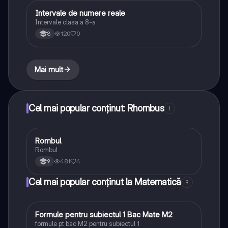
Intervale de numere reale
Matematică
Intervale clasa a 8-a
120
0
8
Mai mult
Cel mai popular conținut: Rhombus
1
Rombul
Matematică
Rombul
481
4
9
Cel mai popular conținut la Matematică
9
Formule pentru subiectul 1 Bac Mate M2
Matematică
formule pt bac M2 pentru subiectul 1