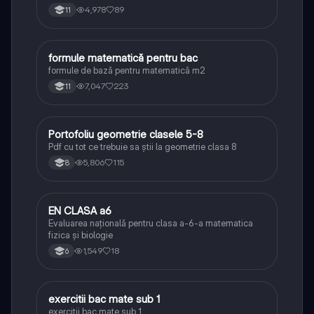
4,978
89
11
formule matematică pentru bac
Matematică
formule de bază pentru matematică m2
7,047
223
11
Portofoliu geometrie clasele 5-8
Matematică
Pdf cu tot ce trebuie sa știi la geometrie clasa 8
5,806
115
8
EN CLASA a6
Matematică
Evaluarea națională pentru clasa a-6-a matematica
fizica și biologie
1,549
18
6
exercitii bac mate sub 1
Matematică
exercitii bac mate sub 1