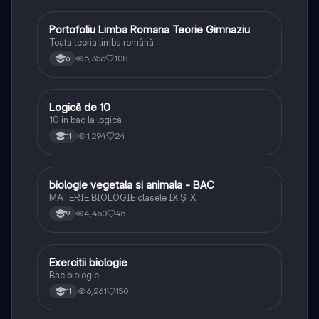
Portofoliu Limba Romana Teorie Gimnaziu
Limba și literatura română
Toata teoria limba română
6,356
108
6
Logică de 10
Logică
10 în bac la logică
1,294
24
11
biologie vegetala si animala - BAC
Biologie
MATERIE BIOLOGIE clasele IX Şi X
4,450
45
9
Exercitii biologie
Biologie
Bac biologie
6,261
150
11