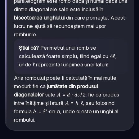
paralelogram este romb dacă și numai dacă una
dintre diagonalele sale este inclusă în
bisectoarea unghiului
din care pornește. Acest
lucru ne ajută să recunoaștem mai ușor
romburile.
Știai că?
Perimetrul unui romb se
calculează foarte simplu, fiind egal cu 4ℓ,
unde ℓ reprezintă lungimea unei laturi!
Aria rombului poate fi calculată în mai multe
moduri: fie ca
jumătate din produsul
A =
=
⋅
/2
diagonalelor
sale
, fie ca produs
A
d
d
1
2
d₁·d₂/2
A
=
⋅
ℓ
între înălțime și latură
, sau folosind
A
h
=
formula A = ℓ²·sin α, unde α este un unghi al
h·ℓ
rombului.