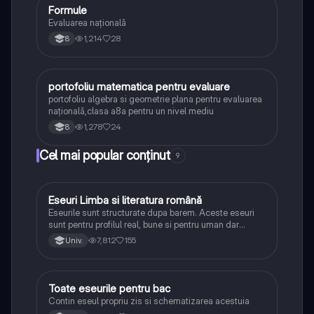
Formule
Matematică
Evaluarea națională
1,214
28
8
portofoliu matematica pentru evaluare
Matematică
portofoliu algebra si geometrie plana pentru evaluarea
națională,clasa a8a pentru un nivel mediu
1,278
24
8
Cel mai popular conținut
9
Eseuri Limba si literatura română
Limba și literatura română
Eseurile sunt structurate dupa barem. Aceste eseuri
sunt pentru profilul real, bune si pentru uman dar
lipsesc relatiile dintre personaje si caracrerizarile.
7,812
155
Univ.
Toate eseurile pentru bac
Limba și literatura română
Contin eseul propriu zis si schematizarea acestuia