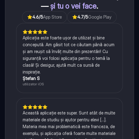
—
și tu o vei face
.
4.6
/5
App Store
4.7
/5
Google Play
Aplicația este foarte ușor de utilizat și bine
concepută. Am găsit tot ce căutam până acum
și am reușit să învăț multe din prezentări! Cu
siguranță voi folosi aplicația pentru o temă la
clasă! Și desigur, ajută mult ca sursă de
inspirație.
Ștefan S
utilizator iOS
Această aplicație este super. Sunt atât de multe
materiale de studiu și ajutor pentru elevi [...].
Materia mea mai problematică este franceza, de
exemplu, și aplicația oferă foarte multe materiale