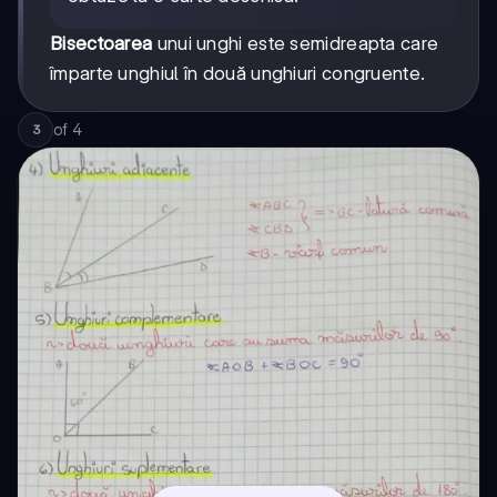
Bisectoarea
unui unghi este semidreapta care
împarte unghiul în două unghiuri congruente.
of
4
3