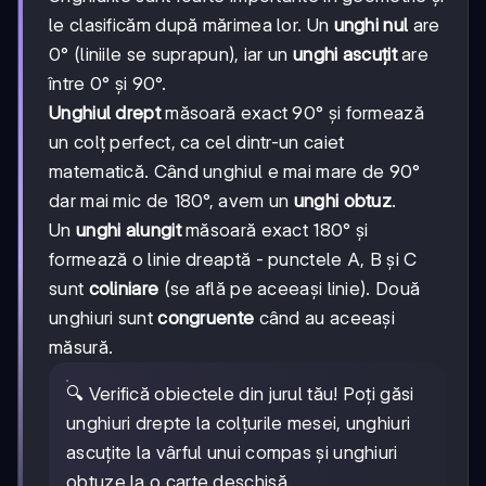
le clasificăm după mărimea lor. Un
unghi nul
are
0° (liniile se suprapun), iar un
unghi ascuțit
are
între 0° și 90°.
Unghiul drept
măsoară exact 90° și formează
un colț perfect, ca cel dintr-un caiet
matematică. Când unghiul e mai mare de 90°
dar mai mic de 180°, avem un
unghi obtuz
.
Un
unghi alungit
măsoară exact 180° și
formează o linie dreaptă - punctele A, B și C
sunt
coliniare
(se află pe aceeași linie). Două
unghiuri sunt
congruente
când au aceeași
măsură.
🔍 Verifică obiectele din jurul tău! Poți găsi
unghiuri drepte la colțurile mesei, unghiuri
ascuțite la vârful unui compas și unghiuri
obtuze la o carte deschisă.