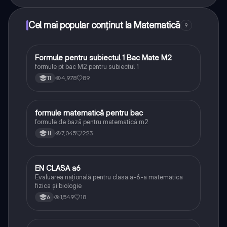
Cel mai popular conținut la Matematică
9
Formule pentru subiectul 1 Bac Mate M2
Matematică
formule pt bac M2 pentru subiectul 1
4,978
89
11
formule matematică pentru bac
Matematică
formule de bază pentru matematică m2
7,045
223
11
EN CLASA a6
Matematică
Evaluarea națională pentru clasa a-6-a matematica
fizica și biologie
1,549
18
6