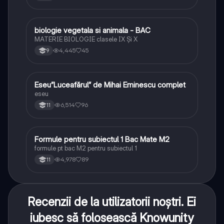
biologie vegetala si animala - BAC
Biologie
MATERIE BIOLOGIE clasele IX Şi X
4,445
45
9
Eseu”Luceafărul” de Mihai Eminescu complet
Limba și literatura română
eseu
6,514
96
11
Formule pentru subiectul 1 Bac Mate M2
Matematică
formule pt bac M2 pentru subiectul 1
4,978
89
11
Recenzii de la utilizatorii noștri. Ei
iubesc să folosească Knowunity