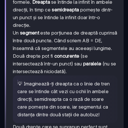
formele.
Dreapta
se întinde la infinit în ambele
direcții, în timp ce
semidreapta
pornește dintr-
un punct și se întinde la infinit doar într-o
direcție.
Un
segment
este porțiunea de dreaptă cuprinsă
între două puncte. Când scriem AB = DE,
înseamnă că segmentele au aceeași lungime.
Două drepte pot fi
concurente
(se
intersectează într-un punct) sau
paralele
(nu se
intersectează niciodată).
💡 Imaginează-ți dreapta ca o linie de tren
care se întinde cât vezi cu ochii în ambele
direcții, semidreapta ca o rază de soare
care pornește din soare, iar segmentul ca
distanța dintre două stații de autobuz!
Două drepte care se suprapun perfect sunt