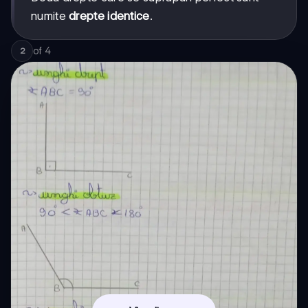
numite
drepte identice
.
of
4
2