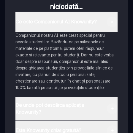
niciodată...
Ce este Companionul AI Knowunity?
Companionul nostru AI este creat special pentru
nevoile studenților. Bazându-ne pe milioanele de
materiale de pe platformă, putem oferi răspunsuri
exacte și relevante pentru studenți. Dar nu este vorba
doar despre răspunsuri, companionul este mai ales
despre ghidarea studenților prin provocările zilnice de
învățare, cu planuri de studiu personalizate,
chestionare sau conținuturi în chat și personalizare
100% bazată pe abilitățile și evoluțiile studenților.
De unde pot descărca aplicația
Knowunity?
Aplicația este disponibilă în Google Play Store și Apple
App Store.
Este Knowunity chiar gratuită?