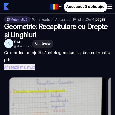
Accesează aplicația
1.105
vizualizări
·
Actualizat
19 iul. 2026
·
4 pagini
Matematică
Geometrie: Recapitulare cu Drepte
și Unghiuri
Shu
S
Urmărește
@
shu_x9bda
Geometria ne ajută să înțelegem lumea din jurul nostru
prin...
Afișează mai mult