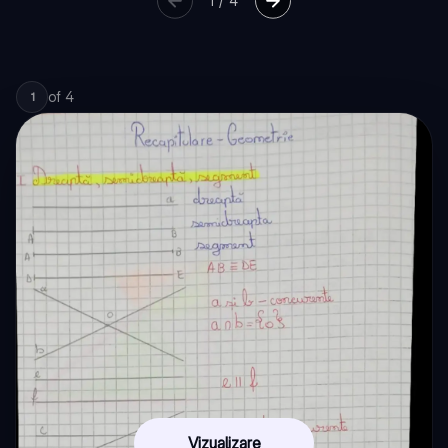
1
/
4
of
4
1
Vizualizare