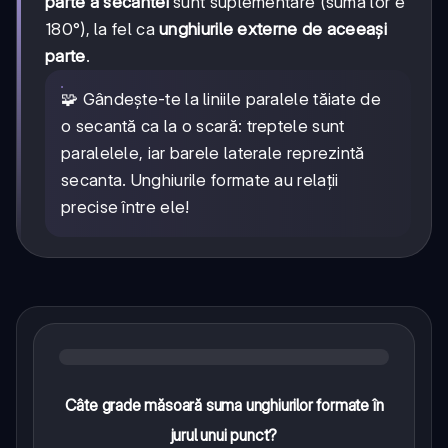
parte a secantei
sunt suplementare (suma lor e
180°), la fel ca
unghiurile externe de aceeași
parte
.
🧩 Gândește-te la liniile paralele tăiate de
o secantă ca la o scară: treptele sunt
paralelele, iar barele laterale reprezintă
secanta. Unghiurile formate au relații
precise între ele!
Câte grade măsoară suma unghiurilor formate în
jurul unui punct?