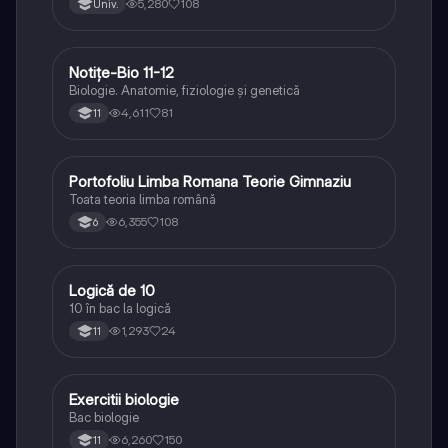
5,280
108
Univ.
Notițe-Bio 11-12
Biologie
Biologie. Anatomie, fiziologie și genetică
4,611
81
11
Portofoliu Limba Romana Teorie Gimnaziu
Limba și literatura română
Toata teoria limba română
6,355
108
6
Logică de 10
Logică
10 în bac la logică
1,293
24
11
Exercitii biologie
Biologie
Bac biologie
6,260
150
11