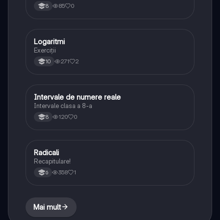
85
0
8
Logaritmi
Matematică
Exerciții
271
2
10
Intervale de numere reale
Matematică
Intervale clasa a 8-a
120
0
8
Radicali
Matematică
Recapitulare!
358
1
6
Mai mult