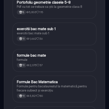
Portofoliu geometrie clasele 5-8
Matematică
Pdf cu tot ce trebuie sa știi la geometrie clasa 8
5,803
115
8
exercitii bac mate sub 1
Matematică
exercitii bac mate sub 1
1,662
36
11
formule bac mate
Matematică
formule
2,075
37
11
Formule Bac Matematica
Matematică
Formule pentru bacalaureatul la matematică,pentru
fiecare subiect și exercițiu
3,821
80
11