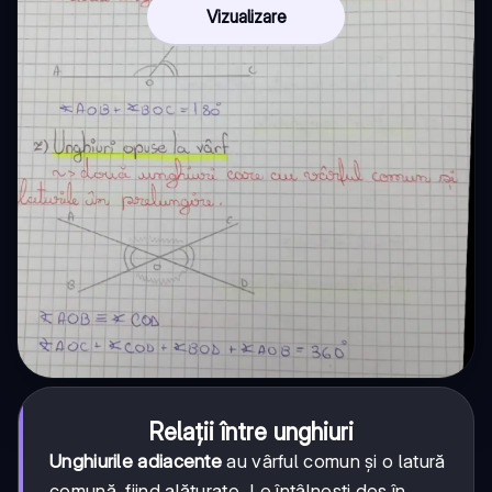
Vizualizare
Relații între unghiuri
Unghiurile adiacente
au vârful comun și o latură
comună, fiind alăturate. Le întâlnești des în