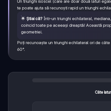
Un triunghi isoscel (care are doar două laturi ega
te poate ajuta să recunoști rapid un triunghi echila
🌟
Știai că?
Într-un triunghi echilateral, mediana
coincid toate pe aceeași dreaptă! Această propri
geometriei.
Poți recunoaște un triunghi echilateral ori de câte 
60°.
Câte latur