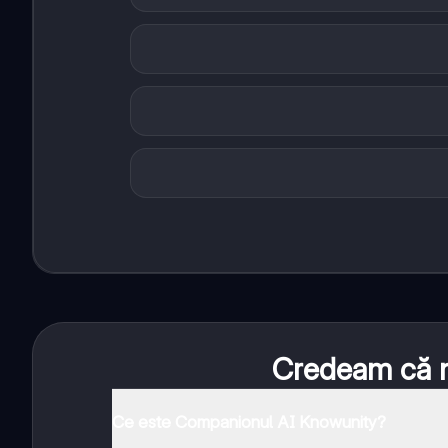
Credeam că nu
Ce este Companionul AI Knowunity?