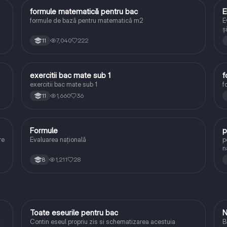
formule matematică pentru bac
E
Matematică
formule de bază pentru matematică m2
E
ș
7,040
222
11
exercitii bac mate sub 1
f
Matematică
exercitii bac mate sub 1
f
1,660
36
11
Formule
p
Matematică
re
Evaluarea națională
p
n
1,211
28
8
Toate eseurile pentru bac
N
Limba și literatura română
t
Contin eseul propriu zis si schematizarea acestuia
B