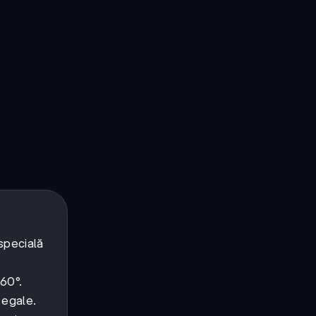
specială
 60°.
i egale.