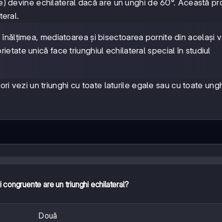
le) devine echilateral dacă are un unghi de 60°. Această pr
teral.
, înălțimea, mediatoarea și bisectoarea pornite din același v
etate unică face triunghiul echilateral special în studiul
ori vezi un triunghi cu toate laturile egale sau cu toate ungh
i congruente are un triunghi echilateral?
Două