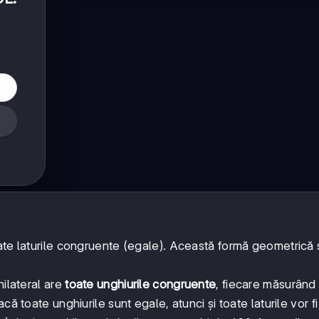
oate laturile congruente (egale). Această formă geometrică 
hilateral are
toate unghiurile congruente
, fiecare măsurând
ă toate unghiurile sunt egale, atunci și toate laturile vor f