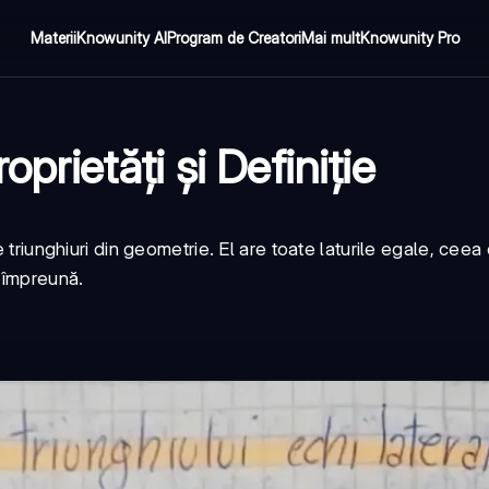
Materii
Knowunity AI
Program de Creatori
Mai mult
Knowunity Pro
oprietăți și Definiție
 triunghiuri din geometrie. El are toate laturile egale, ceea 
a împreună.