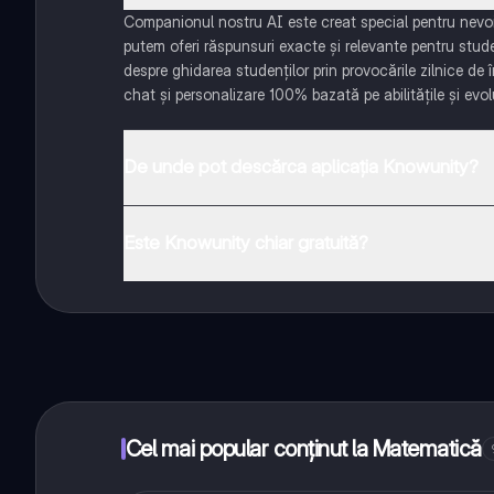
Companionul nostru AI este creat special pentru nevoil
putem oferi răspunsuri exacte și relevante pentru stud
despre ghidarea studenților prin provocările zilnice de 
chat și personalizare 100% bazată pe abilitățile și evolu
De unde pot descărca aplicația Knowunity?
Aplicația este disponibilă în Google Play Store și Apple
Este Knowunity chiar gratuită?
Da! Bucură-te de access la materiale de studiu, conecte
distanță. În plus, câștigă puncte ca să deblochezi mai
Cel mai popular conținut la Matematică