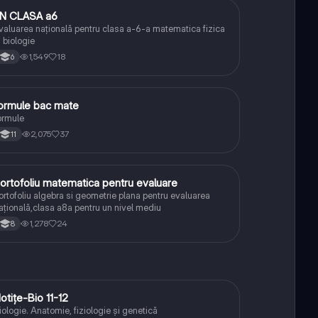
N CLASA a6
Matematică
valuarea națională pentru clasa a-6-a matematica fizica
i biologie
1,549
18
6
ormule bac mate
Matematică
ormule
2,075
37
11
ortofoliu matematica pentru evaluare
Matematică
ortofoliu algebra si geometrie plana pentru evaluarea
ațională,clasa a8a pentru un nivel mediu
1,278
24
8
otițe-Bio 11-12
Biologie
iologie. Anatomie, fiziologie și genetică