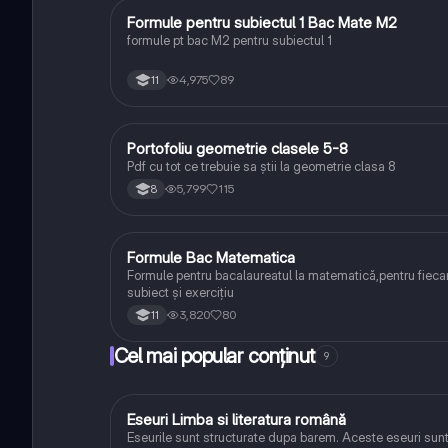
Formule pentru subiectul 1 Bac Mate M2
Matematică
formule pt bac M2 pentru subiectul 1
4,975
89
11
Portofoliu geometrie clasele 5-8
Matematică
Pdf cu tot ce trebuie sa știi la geometrie clasa 8
5,799
115
8
Formule Bac Matematica
Matematică
Formule pentru bacalaureatul la matematică,pentru fieca
subiect și exercițiu
3,820
80
11
Cel mai popular conținut
9
Eseuri Limba si literatura română
Limba și literatura română
Eseurile sunt structurate dupa barem. Aceste eseuri sun