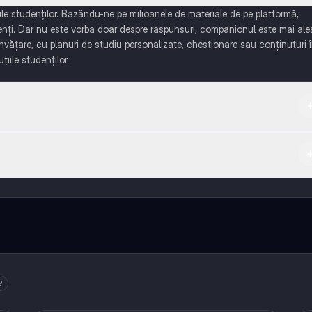
e studenților. Bazându-ne pe milioanele de materiale de pe platformă,
enți. Dar nu este vorba doar despre răspunsuri, companionul este mai ale
învățare, cu planuri de studiu personalizate, chestionare sau conținuturi 
țiile studenților.
 App Store.
ază-te cu alți elevi, și primește ajutor instant - toate acestea la un cli
 multe funcționalități!
9