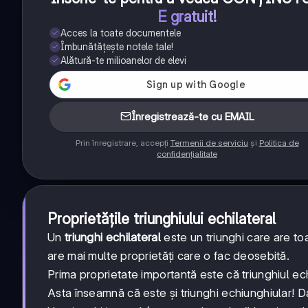
E gratuit!
Acces la toate documentele
Îmbunătățește notele tale!
Alătură-te milioanelor de elevi
Înregistrează-te cu EMAIL
Prin înregistrare, accepți
Termenii de serviciu
și
Politica de
confidențialitate
Proprietățile triunghiului echilateral
Un
triunghi echilateral
este un triunghi care are t
are mai multe proprietăți care o fac deosebită.
Prima proprietate importantă este că triunghiul ec
Asta înseamnă că este și triunghi echiunghiular! Dac