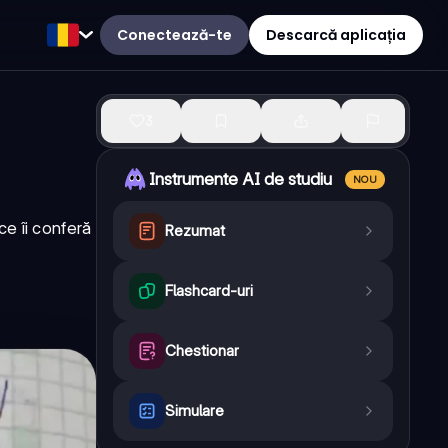
Conectează-te
Descarcă aplicația
3
Instrumente AI de studiu
NOU
ce îi conferă
Rezumat
Flashcard-uri
Chestionar
Simulare