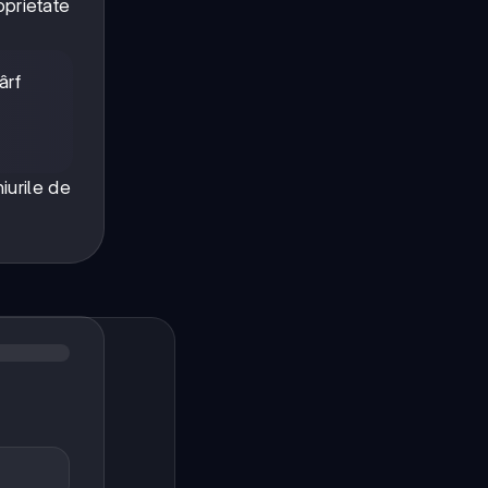
oprietate
ârf
iurile de