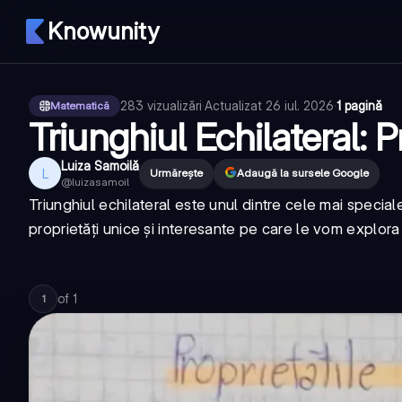
Knowunity
283
vizualizări
·
Actualizat
26 iul. 2026
·
1 pagină
Matematică
Triunghiul Echilateral: Pr
Luiza Samoilă
L
Urmărește
Adaugă la sursele Google
@
luizasamoil
Triunghiul echilateral este unul dintre cele mai speciale
proprietăți unice și interesante pe care le vom explor
of
1
1