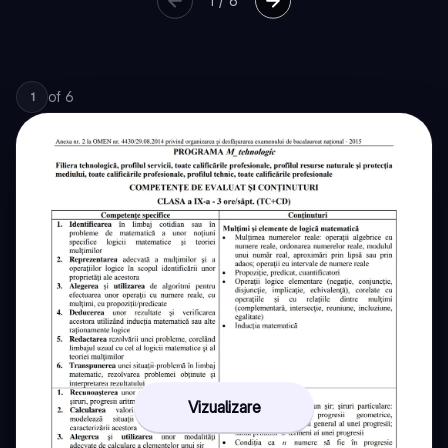
1
/
6
of
6
1
Vizualizare