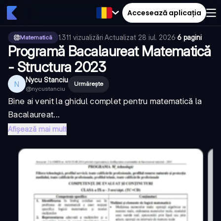
Accesează aplicația
1.311
vizualizări
·
Actualizat
28 iul. 2026
·
6 pagini
Matematică
Programă Bacalaureat Matematică
- Structura 2023
Nycu Stanciu
N
Urmărește
@
nycustanciu
Bine ai venit la ghidul complet pentru matematică la
Bacalaureat...
Afișează mai mult