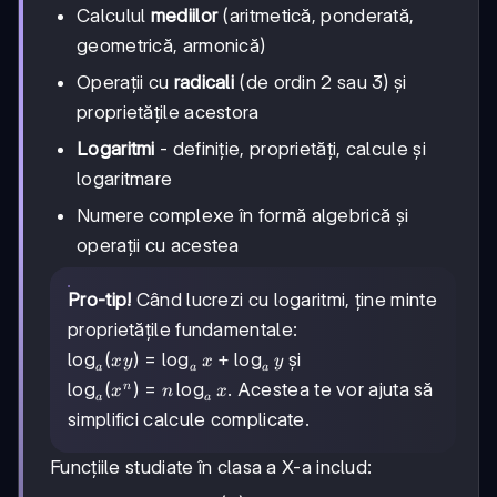
Calculul
mediilor
(aritmetică, ponderată,
geometrică, armonică)
Operații cu
radicali
(de ordin 2 sau 3) și
proprietățile acestora
Logaritmi
- definiție, proprietăți, calcule și
logaritmare
Numere complexe în formă algebrică și
operații cu acestea
Pro-tip!
Când lucrezi cu logaritmi, ține minte
proprietățile fundamentale:
\log_a(xy)
lo
g
(
)
=
lo
g
+
lo
g
și
x
y
x
y
a
a
a
= \log_a x
\log_a(x^n)
lo
g
(
)
=
lo
g
. Acestea te vor ajuta să
n
x
n
x
a
a
+ \log_a y
= n\log_a x
simplifici calcule complicate.
Funcțiile studiate în clasa a X-a includ: