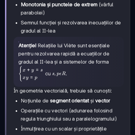
Monotonia și punctele de extrem
(vârful
parabolei)
Semnul funcției și rezolvarea inecuațiilor de
gradul al II-lea
Atenție!
Relațiile lui Viète sunt esențiale
pentru rezolvarea rapidă a ecuațiilor de
gradul al II-lea și a sistemelor de forma
\begin{cases}x+y=s\\xy=p\end{cases}
{
+
=
x
y
s
s,
,
cu
.
s
p
ϵ
R
=
x
y
p
p\epsilon
R
În geometria vectorială, trebuie să cunoști:
Noțiunile de
segment orientat
și
vector
Operațiile cu vectori (adunarea folosind
regula triunghiului sau a paralelogramului)
Înmulțirea cu un scalar și proprietățile