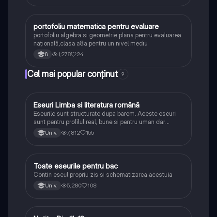
portofoliu matematica pentru evaluare
Matematică
portofoliu algebra si geometrie plana pentru evaluarea
națională,clasa a8a pentru un nivel mediu
1,278
24
8
Cel mai popular conținut
9
Eseuri Limba si literatura română
Limba și literatura română
Eseurile sunt structurate dupa barem. Aceste eseuri
sunt pentru profilul real, bune si pentru uman dar
lipsesc relatiile dintre personaje si caracrerizarile.
7,812
155
Univ.
Toate eseurile pentru bac
Limba și literatura română
Contin eseul propriu zis si schematizarea acestuia
5,280
108
Univ.