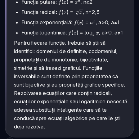
f(x)=x^n
(
)
=
Funcția putere:
, n≥2
n
f
x
x
f(x)=\sqrt[n]
(
)
=
Funcția radical:
, n=2,3
f
x
x
n
{x}
f(x)=a^x
(
)
=
Funcția exponențială:
, a>0, a≠1
x
f
x
a
f(x)=\log_a
(
)
=
lo
g
Funcția logaritmică:
, a>0, a≠1
f
x
x
a
x
Pentru fiecare funcție, trebuie să știi să
identifici: domeniul de definiție, codomeniul,
proprietățile de monotonie, bijectivitate,
simetrie și să trasezi graficul. Funcțiile
inversabile sunt definite prin proprietatea că
sunt bijective și au proprietăți grafice specifice.
Rezolvarea ecuațiilor care conțin radicali,
ecuațiilor exponențiale sau logaritmice necesită
adesea substituții inteligente care să te
conducă spre ecuații algebrice pe care le știi
deja rezolva.