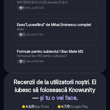
MATERIE BIOLOGIE clasele IX Şi X
4,445
45
9
Eseu”Luceafărul” de Mihai Eminescu complet
Limba și literatura română
eseu
6,514
96
11
Formule pentru subiectul 1 Bac Mate M2
Matematică
formule pt bac M2 pentru subiectul 1
4,978
89
11
Recenzii de la utilizatorii noștri. Ei
iubesc să folosească Knowunity
—
și tu o vei face
.
4.6
/5
App Store
4.7
/5
Google Play