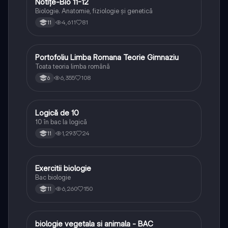
Notițe-Bio 11-12
Biologie
Biologie. Anatomie, fiziologie și genetică
4,611
81
11
Portofoliu Limba Romana Teorie Gimnaziu
Limba și literatura română
Toata teoria limba română
6,355
108
6
Logică de 10
Logică
10 în bac la logică
1,293
24
11
Exercitii biologie
Biologie
Bac biologie
6,260
150
11
biologie vegetala si animala - BAC
Biologie