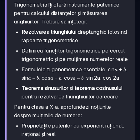
Trigonometria îți oferă instrumente puternice
pentru calculul distanțelor și măsurarea
unghiurilor. Trebuie să înțelegi:
Rezolvarea triunghiului dreptunghic
folosind
rapoarte trigonometrice
Definirea funcțiilor trigonometrice pe cercul
trigonometric și pe mulțimea numerelor reale
a+b
+
Formulele trigonometrice esențiale: sin
,
a
b
a-
−
a+b
+
a-
−
sin
, cos
, cos
, sin 2a, cos 2a
a
b
a
b
a
b
b
b
Teorema sinusurilor
și
teorema cosinusului
pentru rezolvarea triunghiurilor oarecare
Pentru clasa a X-a, aprofundezi noțiunile
despre mulțimile de numere:
Proprietățile puterilor cu exponent rațional,
irațional și real