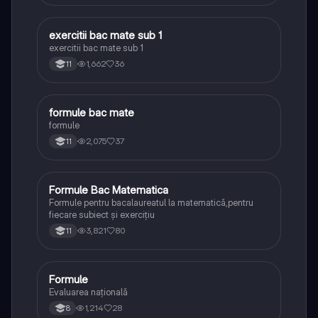
exercitii bac mate sub 1
Matematică
exercitii bac mate sub 1
1,662
36
11
formule bac mate
Matematică
formule
2,075
37
11
Formule Bac Matematica
Matematică
Formule pentru bacalaureatul la matematică,pentru
fiecare subiect și exercițiu
3,821
80
11
Formule
Matematică
Evaluarea națională
1,214
28
8