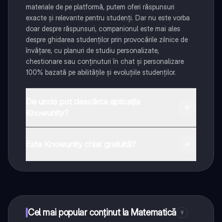
materiale de pe platformă, putem oferi răspunsuri
exacte și relevante pentru studenți. Dar nu este vorba
doar despre răspunsuri, companionul este mai ales
despre ghidarea studenților prin provocările zilnice de
învățare, cu planuri de studiu personalizate,
chestionare sau conținuturi în chat și personalizare
100% bazată pe abilitățile și evoluțiile studenților.
De unde pot descărca aplicația
Knowunity?
Aplicația este disponibilă în Google Play Store și Apple
App Store.
Este Knowunity chiar gratuită?
Da! Bucură-te de access la materiale de studiu,
conectează-te cu alți elevi, și primește ajutor instant -
toate acestea la un click distanță. În plus, câștigă
puncte ca să deblochezi mai multe funcționalități!
Cel mai popular conținut la Matematică
9