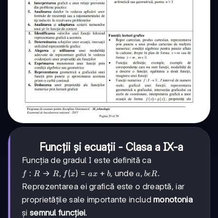
Funcții și ecuații - Clasa a IX-a
Funcția de gradul I este definită ca
f:R\rightarrow
:
→
,
(
)
=
+
a,b\epsilon
,
, unde
.
f
R
R
f
x
a
x
b
a
b
ϵ
R
R, f(x)=ax+b
R
Reprezentarea ei grafică este o dreaptă, iar
proprietățile sale importante includ
monotonia
și
semnul funcției
.