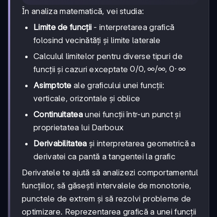
În analiza matematică, vei studia:
Limite de funcții
- interpretarea grafică
folosind vecinătăți și limite laterale
Calculul limitelor pentru diverse tipuri de
0/0,
0/0
,
∞/∞
,
0
⋅
∞
funcții și cazuri exceptate
∞/
Asimptote
ale graficului unei funcții:
∞,
0·∞
verticale, orizontale și oblice
Continuitatea
unei funcții într-un punct și
proprietatea lui Darboux
Derivabilitatea
și interpretarea geometrică a
derivatei ca pantă a tangentei la grafic
Derivatele te ajută să analizezi comportamentul
funcțiilor, să găsești intervalele de monotonie,
punctele de extrem și să rezolvi probleme de
optimizare. Reprezentarea grafică a unei funcții