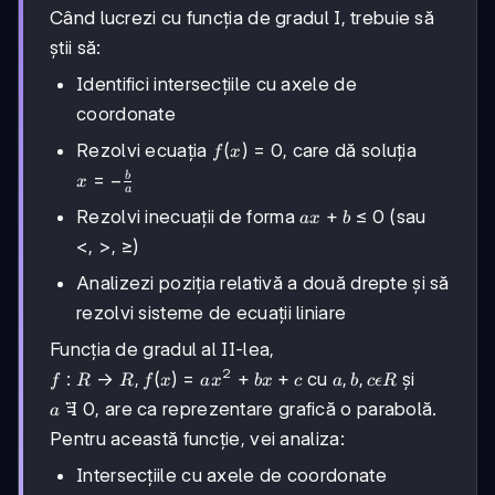
Când lucrezi cu funcția de gradul I, trebuie să
știi să:
Identifici intersecțiile cu axele de
coordonate
f(x)=0
(
)
=
0
Rezolvi ecuația
, care dă soluția
f
x
x = -
=
−
b
x
a
\frac{b}
ax+b\leq0
+
≤
0
Rezolvi inecuații de forma
(sau
a
x
b
{a}
<,>,\geq
<
,
>
,
≥
)
Analizezi poziția relativă a două drepte și să
rezolvi sisteme de ecuații liniare
Funcția de gradul al II-lea,
2
f:R\rightarrow R,
:
→
,
(
)
=
+
+
a,b,c\epsilon
,
,
cu
și
f
R
R
f
x
a
x
b
x
c
a
b
cϵ
R
f(x)=ax^2+bx+c
R
a\neq0

=
0
, are ca reprezentare grafică o parabolă.
a
Pentru această funcție, vei analiza:
Intersecțiile cu axele de coordonate