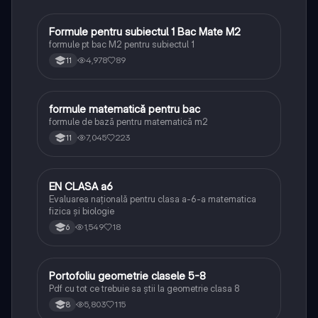
Formule pentru subiectul 1 Bac Mate M2
Matematică
formule pt bac M2 pentru subiectul 1
4,978
89
11
formule matematică pentru bac
Matematică
formule de bază pentru matematică m2
7,045
223
11
EN CLASA a6
Matematică
Evaluarea națională pentru clasa a-6-a matematica
fizica și biologie
1,549
18
6
Portofoliu geometrie clasele 5-8
Matematică
Pdf cu tot ce trebuie sa știi la geometrie clasa 8
5,803
115
8