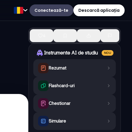
Conectează-te
Descarcă aplicația
4
Instrumente AI de studiu
NOU
Rezumat
Flashcard-uri
Chestionar
Simulare