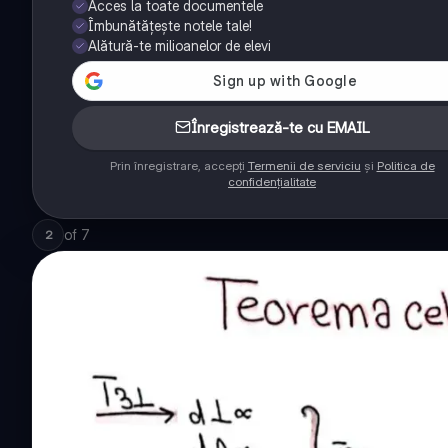
Acces la toate documentele
Îmbunătățește notele tale!
Alătură-te milioanelor de elevi
Înregistrează-te cu EMAIL
Prin înregistrare, accepți
Termenii de serviciu
și
Politica de
confidențialitate
of
7
2