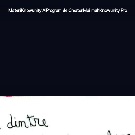
Materii
Knowunity AI
Program de Creatori
Mai mult
Knowunity Pro