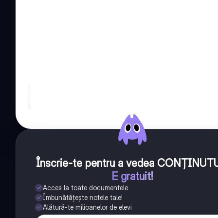
Înscrie-te pentru a vedea CONȚINUT
E gratuit!
Acces la toate documentele
Îmbunătățește notele tale!
Alătură-te milioanelor de elevi