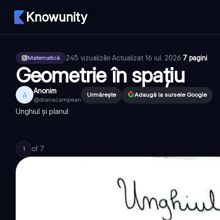
Knowunity
245
vizualizări
·
Actualizat
16 iul. 2026
·
7 pagini
Matematică
Geometrie în spațiu
Anonim
A
Urmărește
Adaugă la sursele Google
@
dianacampean
Unghiul și planul
of
7
1