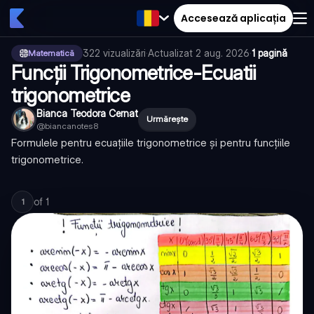
Accesează aplicația
322
vizualizări
·
Actualizat
2 aug. 2026
·
1 pagină
Matematică
Funcții Trigonometrice-Ecuatii
trigonometrice
Bianca Teodora Cernat
Urmărește
@
biancanotes8
Formulele pentru ecuațiile trigonometrice și pentru funcțiile
trigonometrice.
of
1
1