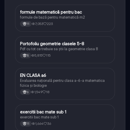
formule matematică pentru bac
Matematică
formule de bază pentru matematică m2
7,053
223
11
Portofoliu geometrie clasele 5-8
Matematică
Pdf cu tot ce trebuie sa știi la geometrie clasa 8
5,815
115
8
EN CLASA a6
Matematică
Evaluarea națională pentru clasa a-6-a matematica
fizica și biologie
1,549
18
6
exercitii bac mate sub 1
Matematică
exercitii bac mate sub 1
1,664
36
11