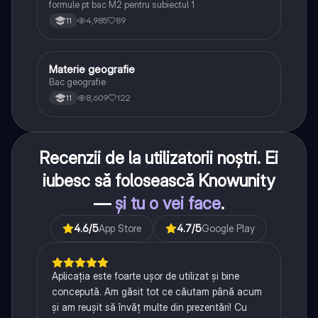
formule pt bac M2 pentru subiectul 1
4,985
89
11
Materie geografie
Geografie
Bac geografie
8,609
122
11
Recenzii de la utilizatorii noștri. Ei
iubesc să folosească Knowunity
—
și tu o vei face
.
4.6
/5
App Store
4.7
/5
Google Play
Aplicația este foarte ușor de utilizat și bine
concepută. Am găsit tot ce căutam până acum
și am reușit să învăț multe din prezentări! Cu