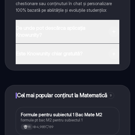
chestionare sau conținuturi în chat și personalizare
100% bazată pe abilitățile și evoluțiile studenților.
De unde pot descărca aplicația
Knowunity?
Aplicația este disponibilă în Google Play Store și Apple
App Store.
Este Knowunity chiar gratuită?
Da! Bucură-te de access la materiale de studiu,
conectează-te cu alți elevi, și primește ajutor instant -
toate acestea la un click distanță. În plus, câștigă
puncte ca să deblochezi mai multe funcționalități!
Cel mai popular conținut la Matematică
9
Formule pentru subiectul 1 Bac Mate M2
Matematică
formule pt bac M2 pentru subiectul 1
4,985
89
11