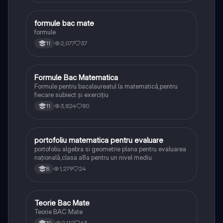
formule bac mate
Matematică
formule
2,077
37
11
Formule Bac Matematica
Matematică
Formule pentru bacalaureatul la matematică,pentru
fiecare subiect și exercițiu
3,824
80
11
portofoliu matematica pentru evaluare
Matematică
portofoliu algebra si geometrie plana pentru evaluarea
națională,clasa a8a pentru un nivel mediu
1,279
24
8
Teorie Bac Mate
Matematică
Teorie BAC Mate
2,112
63
10