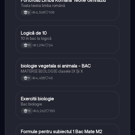
Portofoliu Limba Romana Teorie Gimnaziu
Toata teoria limba română
6,368
108
6
Logică de 10
Logică
10 în bac la logică
1,294
24
11
biologie vegetala si animala - BAC
Biologie
MATERIE BIOLOGIE clasele IX Şi X
4,455
45
9
Exercitii biologie
Biologie
Bac biologie
6,262
150
11
Formule pentru subiectul 1 Bac Mate M2
Matematică