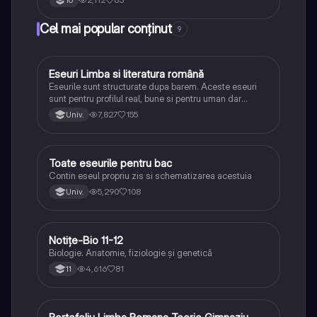
Cel mai popular conținut
9
Eseuri Limba si literatura română
Limba și literatura română
Eseurile sunt structurate dupa barem. Aceste eseuri
sunt pentru profilul real, bune si pentru uman dar
lipsesc relatiile dintre personaje si caracrerizarile.
7,827
155
Univ.
Toate eseurile pentru bac
Limba și literatura română
Contin eseul propriu zis si schematizarea acestuia
5,290
108
Univ.
Notițe-Bio 11-12
Biologie
Biologie. Anatomie, fiziologie și genetică
4,616
81
11
Limba și literatura română