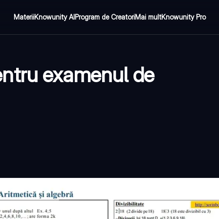
Materii
Knowunity AI
Program de Creatori
Mai mult
Knowunity Pro
ntru examenul de