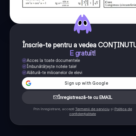
Înscrie-te pentru a vedea CONȚINUT
E gratuit!
Acces la toate documentele
Îmbunătățește notele tale!
Alătură-te milioanelor de elevi
Înregistrează-te cu EMAIL
Prin înregistrare, accepți
Termenii de serviciu
și
Politica de
confidențialitate