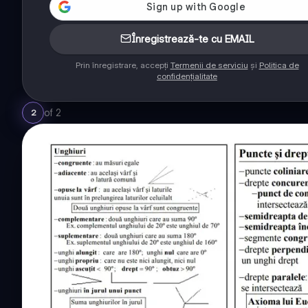
Înregistrează-te cu EMAIL
Prin înregistrare, accepți
Termenii de serviciu
și
Politica de
confidențialitate
of
2
2