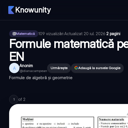
Knowunity
109
vizualizări
·
Actualizat
20 iul. 2026
·
2 pagini
Matematică
Formule matematică pe
EN
Anonim
A
Urmărește
Adaugă la sursele Google
@
dianacampean
Formule de algebră și geometrie
of
2
1