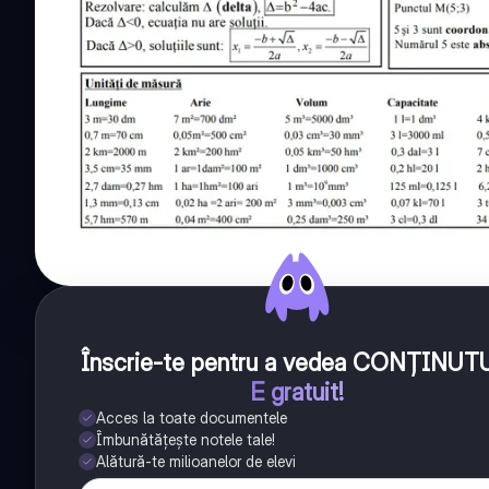
Înscrie-te pentru a vedea CONȚINUT
E gratuit!
Acces la toate documentele
Îmbunătățește notele tale!
Alătură-te milioanelor de elevi