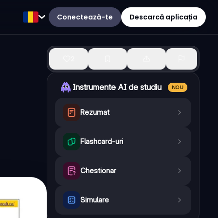
Conectează-te
Descarcă aplicația
2
Instrumente AI de studiu
NOU
Rezumat
Flashcard-uri
Chestionar
Simulare