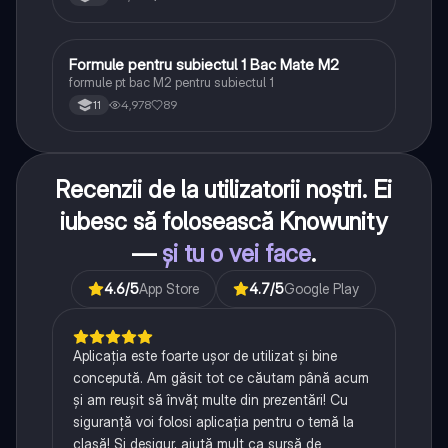
Formule pentru subiectul 1 Bac Mate M2
Matematică
formule pt bac M2 pentru subiectul 1
4,978
89
11
Recenzii de la utilizatorii noștri. Ei
iubesc să folosească Knowunity
—
și tu o vei face
.
4.6
/5
App Store
4.7
/5
Google Play
Aplicația este foarte ușor de utilizat și bine
concepută. Am găsit tot ce căutam până acum
și am reușit să învăț multe din prezentări! Cu
siguranță voi folosi aplicația pentru o temă la
clasă! Și desigur, ajută mult ca sursă de