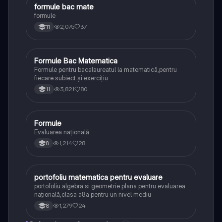
formule bac mate
Matematică
formule
2,075
37
11
Formule Bac Matematica
Matematică
Formule pentru bacalaureatul la matematică,pentru
fiecare subiect și exercițiu
3,821
80
11
Formule
Matematică
Evaluarea națională
1,214
28
8
portofoliu matematica pentru evaluare
Matematică
portofoliu algebra si geometrie plana pentru evaluarea
națională,clasa a8a pentru un nivel mediu
1,279
24
8