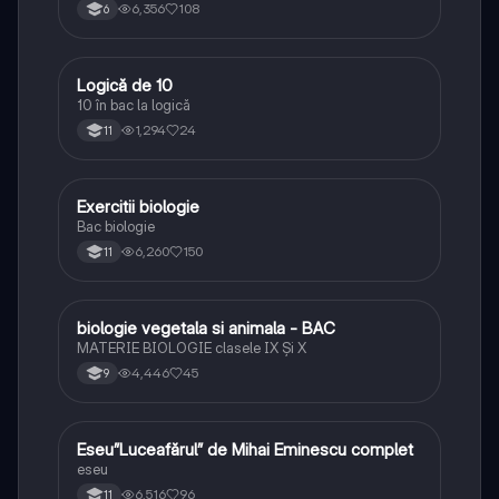
6,356
108
6
Logică de 10
Logică
10 în bac la logică
1,294
24
11
Exercitii biologie
Biologie
Bac biologie
6,260
150
11
biologie vegetala si animala - BAC
Biologie
MATERIE BIOLOGIE clasele IX Şi X
4,446
45
9
Eseu”Luceafărul” de Mihai Eminescu complet
Limba și literatura română
eseu
6,516
96
11