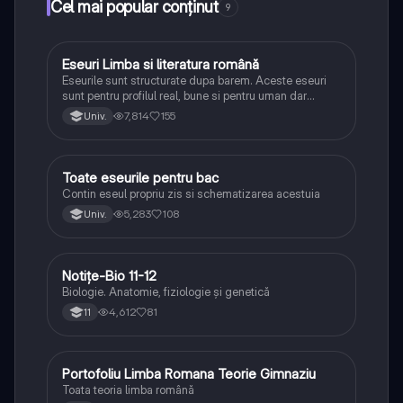
Cel mai popular conținut
9
Eseuri Limba si literatura română
Limba și literatura română
Eseurile sunt structurate dupa barem. Aceste eseuri
sunt pentru profilul real, bune si pentru uman dar
lipsesc relatiile dintre personaje si caracrerizarile.
7,814
155
Univ.
Toate eseurile pentru bac
Limba și literatura română
Contin eseul propriu zis si schematizarea acestuia
5,283
108
Univ.
Notițe-Bio 11-12
Biologie
Biologie. Anatomie, fiziologie și genetică
4,612
81
11
Portofoliu Limba Romana Teorie Gimnaziu
Limba și literatura română
Toata teoria limba română