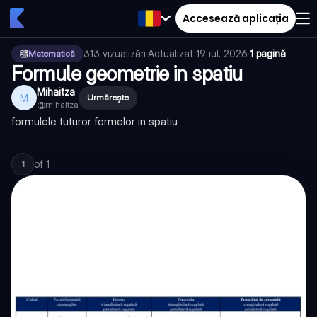
Accesează aplicația
313
vizualizări
·
Actualizat
19 iul. 2026
·
1 pagină
Matematică
Formule geometrie in spatiu
Mihaitza
M
Urmărește
@
mihaitza
formulele tuturor formelor in spatiu
of
1
1