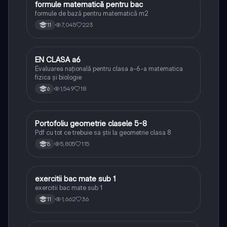
formule matematică pentru bac
Matematică
formule de bază pentru matematică m2
7,045
223
11
EN CLASA a6
Matematică
Evaluarea națională pentru clasa a-6-a matematica
fizica și biologie
1,549
18
6
Portofoliu geometrie clasele 5-8
Matematică
Pdf cu tot ce trebuie sa știi la geometrie clasa 8
5,805
115
8
exercitii bac mate sub 1
Matematică
exercitii bac mate sub 1
1,662
36
11