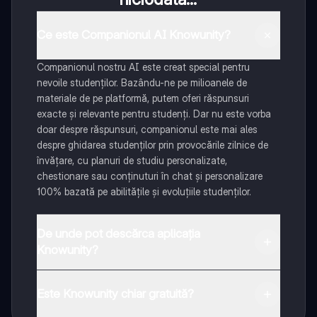
Ce este Companionul AI Knowunity?
Companionul nostru AI este creat special pentru
nevoile studenților. Bazându-ne pe milioanele de
materiale de pe platformă, putem oferi răspunsuri
exacte și relevante pentru studenți. Dar nu este vorba
doar despre răspunsuri, companionul este mai ales
despre ghidarea studenților prin provocările zilnice de
învățare, cu planuri de studiu personalizate,
chestionare sau conținuturi în chat și personalizare
100% bazată pe abilitățile și evoluțiile studenților.
De unde pot descărca aplicația
Knowunity?
Aplicația este disponibilă în Google Play Store și Apple
App Store.
Este Knowunity chiar gratuită?