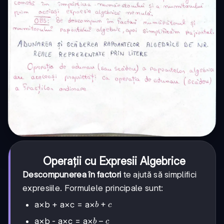
Operații cu Expresii Algebrice
Descompunerea în factori
te ajută să simplifici
expresiile. Formulele principale sunt:
b+c
+
a×b + a×c = a×
b
c
b-
−
a×b - a×c = a×
b
c