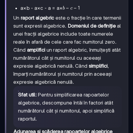
c
b-
−
−
1
a×b - a×c - a = a×
b
c
c-
Un
raport algebric
este o fracție în care termenii
1
sunt expresii algebrice.
Domeniul de definiție
al
unei fracții algebrice include toate numerele
reale în afară de cele care fac numitorul zero.
Când
amplifici
un raport algebric, înmulțești atât
numărătorul cât și numitorul cu aceeași
expresie algebrică nenulă. Când
simplifici
,
împarți numărătorul și numitorul prin aceeași
expresie algebrică nenulă.
Sfat util:
Pentru simplificarea rapoartelor
algebrice, descompune întâi în factori atât
numărătorul cât și numitorul, apoi simplifică
raportul.
Adunarea și scăderea rapoartelor algebrice