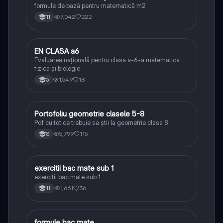
formule de bază pentru matematică m2
7,042
222
11
EN CLASA a6
Matematică
Evaluarea națională pentru clasa a-6-a matematica
fizica și biologie
1,549
18
6
Portofoliu geometrie clasele 5-8
Matematică
Pdf cu tot ce trebuie sa știi la geometrie clasa 8
5,799
115
8
exercitii bac mate sub 1
Matematică
exercitii bac mate sub 1
1,661
36
11
formule bac mate
Matematică