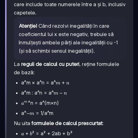
care include toate numerele între a și b, inclusiv
capetele.
Atenție!
Când rezolvi inegalități în care
coeficientul lui x este negativ, trebuie să
înmulțești ambele părți ale inegalității cu -1
(și să schimbi sensul inegalității).
La
reguli de calcul cu puteri
, reține formulele
de bază:
m+n
+
a^m × a^n = a^
m
n
m-
−
a^m : a^n = a^
m
n
n
a^m
^n = a^(m×n)
m
a
-
−
a^
= 1/a^m
m
m
Nu uita
formulele de calcul prescurtat
:
a+b
+
² = a² + 2ab + b²
a
b