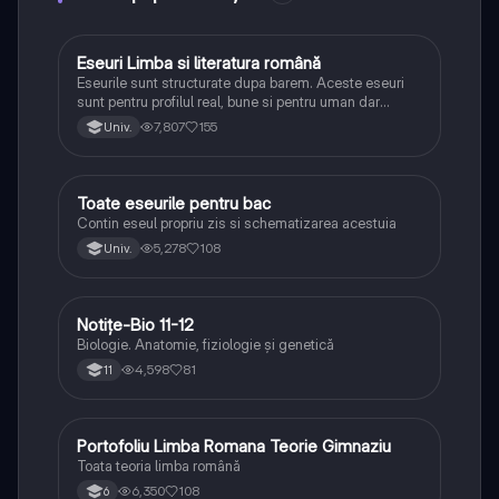
Eseuri Limba si literatura română
Limba și literatura română
Eseurile sunt structurate dupa barem. Aceste eseuri
sunt pentru profilul real, bune si pentru uman dar
lipsesc relatiile dintre personaje si caracrerizarile.
7,807
155
Univ.
Toate eseurile pentru bac
Limba și literatura română
Contin eseul propriu zis si schematizarea acestuia
5,278
108
Univ.
Notițe-Bio 11-12
Biologie
Biologie. Anatomie, fiziologie și genetică
4,598
81
11
Portofoliu Limba Romana Teorie Gimnaziu
Limba și literatura română
Toata teoria limba română
6,350
108
6