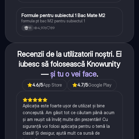
Formule pentru subiectul 1 Bac Mate M2
Matematică
formule pt bac M2 pentru subiectul 1
4,976
89
11
Recenzii de la utilizatorii noștri. Ei
iubesc să folosească Knowunity
—
și tu o vei face
.
4.6
/5
App Store
4.7
/5
Google Play
Aplicația este foarte ușor de utilizat și bine
concepută. Am găsit tot ce căutam până acum
și am reușit să învăț multe din prezentări! Cu
siguranță voi folosi aplicația pentru o temă la
clasă! Și desigur, ajută mult ca sursă de