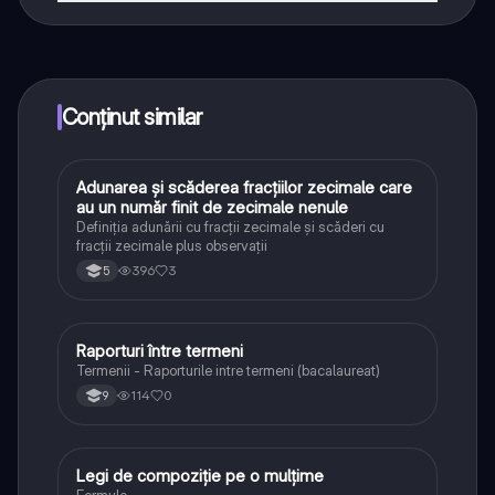
Da! Bucură-te de access la materiale de studiu,
conectează-te cu alți elevi, și primește ajutor instant -
toate acestea la un click distanță. În plus, câștigă
puncte ca să deblochezi mai multe funcționalități!
Conținut similar
Adunarea și scăderea fracțiilor zecimale care
Matematică
au un număr finit de zecimale nenule
Definiția adunării cu fracții zecimale și scăderi cu
fracții zecimale plus observații
396
3
5
Raporturi între termeni
Logică
Termenii - Raporturile intre termeni (bacalaureat)
114
0
9
Legi de compoziție pe o mulțime
Matematică
Formule