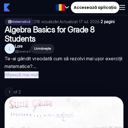
Accesează aplicația
218
vizualizări
·
Actualizat
17 iul. 2026
·
2 pagini
Matematică
Algebra Basics for Grade 8
Students
Lore
L
Urmărește
@
lorena1l
Te-ai gândit vreodată cum să rezolvi mai ușor exerciții
matematice?...
Afișează mai mult
of
2
1