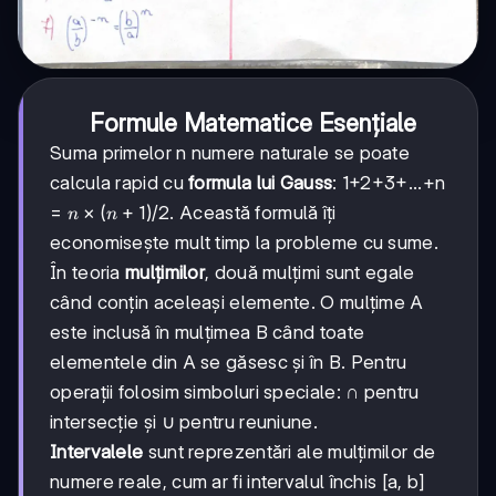
Formule Matematice Esențiale
Suma primelor n numere naturale se poate
calcula rapid cu
formula lui Gauss
: 1+2+3+...+n
n×(n+1)
×
(
+
1
)
=
/2. Această formulă îți
n
n
economisește mult timp la probleme cu sume.
În teoria
mulțimilor
, două mulțimi sunt egale
când conțin aceleași elemente. O mulțime A
este inclusă în mulțimea B când toate
elementele din A se găsesc și în B. Pentru
operații folosim simboluri speciale: ∩ pentru
intersecție și ∪ pentru reuniune.
Intervalele
sunt reprezentări ale mulțimilor de
numere reale, cum ar fi intervalul închis [a, b]