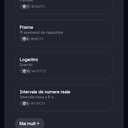
152
1
11
Prisme
Matematică
Pt examenul de capacitate
85
0
8
Logaritmi
Matematică
Exerciții
271
2
10
Intervale de numere reale
Matematică
Intervale clasa a 8-a
120
0
8
Mai mult