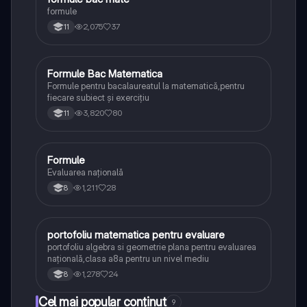
formule
2,075
37
11
Formule Bac Matematica
Matematică
Formule pentru bacalaureatul la matematică,pentru
fiecare subiect și exercițiu
3,820
80
11
Formule
Matematică
Evaluarea națională
1,211
28
8
portofoliu matematica pentru evaluare
Matematică
portofoliu algebra si geometrie plana pentru evaluarea
națională,clasa a8a pentru un nivel mediu
1,278
24
8
Cel mai popular conținut
9