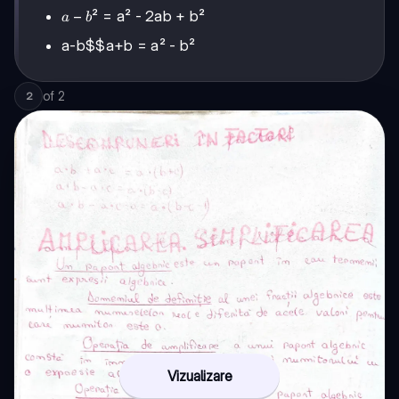
a-
−
² = a² - 2ab + b²
a
b
b
a-b$$a+b
= a² - b²
of
2
2
Vizualizare