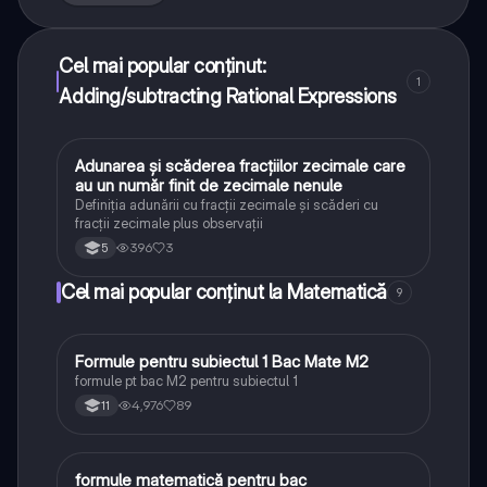
Cel mai popular conținut:
1
Adding/subtracting Rational Expressions
Adunarea și scăderea fracțiilor zecimale care
Matematică
au un număr finit de zecimale nenule
Definiția adunării cu fracții zecimale și scăderi cu
fracții zecimale plus observații
396
3
5
Cel mai popular conținut la Matematică
9
Formule pentru subiectul 1 Bac Mate M2
Matematică
formule pt bac M2 pentru subiectul 1
4,976
89
11
formule matematică pentru bac
Matematică