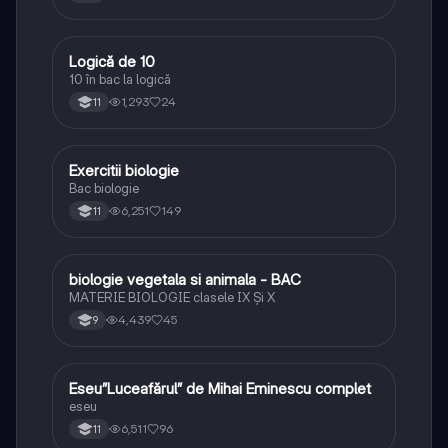
Logică de 10
Logică
10 în bac la logică
1,293
24
11
Exercitii biologie
Biologie
Bac biologie
6,251
149
11
biologie vegetala si animala - BAC
Biologie
MATERIE BIOLOGIE clasele IX Şi X
4,439
45
9
Eseu”Luceafărul” de Mihai Eminescu complet
Limba și literatura română
eseu
6,511
96
11