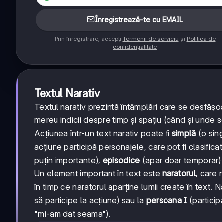
Înregistrează-te cu EMAIL
Prin înregistrare, accepți
Termenii de serviciu
și
Politica de
confidențialitate
Textul Narativ
Textul narativ prezintă întâmplări care se desfășoa
mereu indicii despre timp și spațiu (când și unde 
Acțiunea într-un text narativ poate fi
simplă
(o sin
acțiune participă personajele, care pot fi clasificat
puțin importante),
episodice
(apar doar temporar)
Un element important în text este
naratorul
, care 
în timp ce naratorul aparține lumii create în text. 
să participe la acțiune) sau la
persoana I
(particip
"mi-am dat seama").