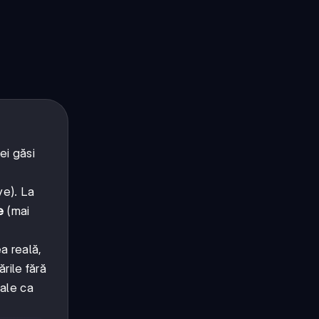
ei găsi
ve). La
e
(mai
a reală,
rile fără
bale ca