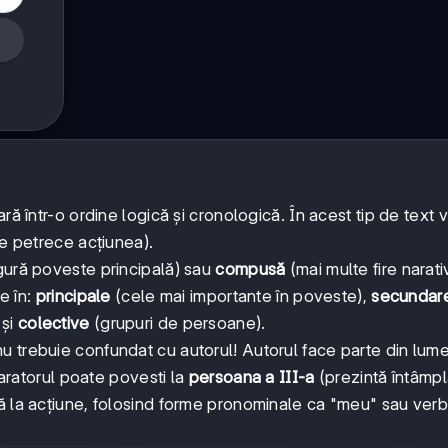
ră într-o ordine logică și cronologică. În acest tip de text v
se petrece acțiunea).
gură poveste principală) sau
compusă
(mai multe fire narati
e în:
principale
(cele mai importante în poveste),
secundar
 și
colective
(grupuri de persoane).
nu trebuie confundat cu autorul! Autorul face parte din lume
Naratorul poate povesti la
persoana a III-a
(prezintă întâmplă
ă la acțiune, folosind forme pronominale ca "meu" sau ver