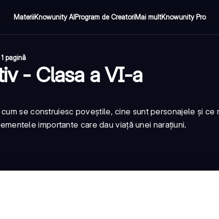
Materii
Knowunity AI
Program de Creatori
Mai mult
Knowunity Pro
·
1 pagină
iv - Clasa a VI-a
cum se construiesc poveștile, cine sunt personajele și ce r
 elementele importante care dau viață unei narațiuni.