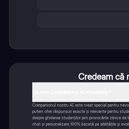
Credeam că nu
Ce este Companionul AI Knowunity?
Companionul nostru AI este creat special pentru nevoil
putem oferi răspunsuri exacte și relevante pentru stud
despre ghidarea studenților prin provocările zilnice de 
chat și personalizare 100% bazată pe abilitățile și evolu