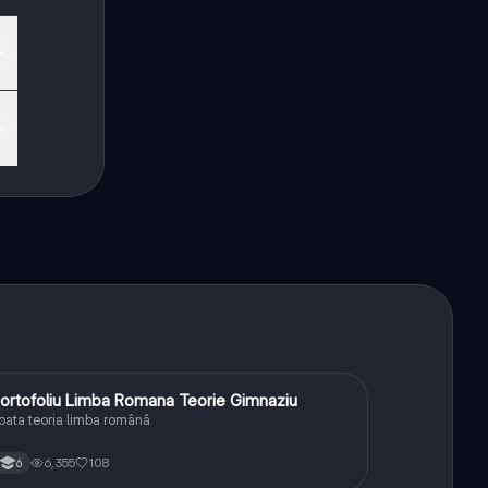
ck
ortofoliu Limba Romana Teorie Gimnaziu
Limba și literatura română
oata teoria limba română
6,355
108
6