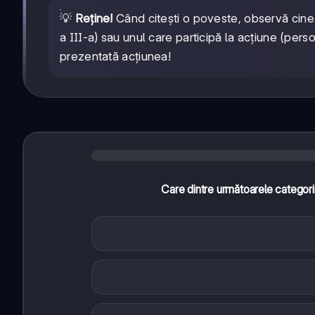
💡
Reține!
Când citești o poveste, observă cine
a III-a) sau unul care participă la acțiune (pe
prezentată acțiunea!
Care dintre următoarele categorii