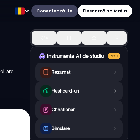
Conectează-te
Descarcă aplicația
4
Instrumente AI de studiu
NOU
ol are
Rezumat
Flashcard-uri
Chestionar
Simulare