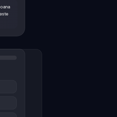
soana
 este