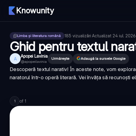
Knowunity
185
vizualizări
·
Actualizat
24 iul. 2026
Limba și literatura română
Ghid pentru textul narat
Apopei Lavinia
A
Urmărește
Adaugă la sursele Google
@
apopeilavinia
Descoperă textul narativ! În aceste note, vom explora 
naratorul într-o operă literară. Vei învăța să recunoști
of
1
1