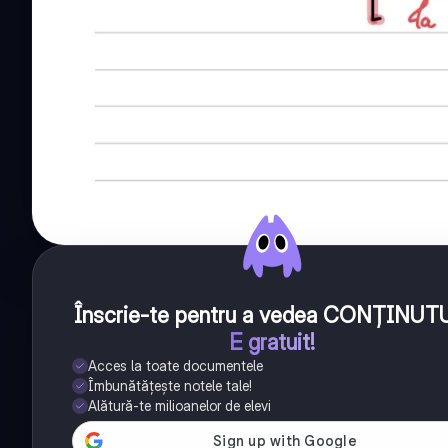
Înscrie-te pentru a vedea CONȚINUT
E gratuit!
Acces la toate documentele
Îmbunătățește notele tale!
Alătură-te milioanelor de elevi