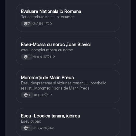
Evaluare Nationala lb Romana
Limba și literatura română
Tot ce trebuie sa stii pt examen
2,544
0
7
Eseu-Moara cu noroc ,Ioan Slavici
Limba și literatura română
eseul complet moara cu noroc
6,413
119
11
Moromeții de Marin Preda
Limba și literatura română
Eseu despre tema și viziunea romanului postbelic
realist ,,Moromeții" scris de Marin Preda
1,101
19
10
Eseu- Leoaica tanara, iubirea
Limba și literatura română
Eseu pt bac
3,410
46
11