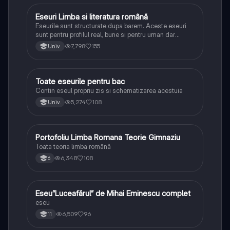
Eseuri Limba si literatura română
Limba și literatura română
Eseurile sunt structurate dupa barem. Aceste eseuri
sunt pentru profilul real, bune si pentru uman dar
lipsesc relatiile dintre personaje si caracrerizarile.
7,798
155
Univ.
Toate eseurile pentru bac
Limba și literatura română
Contin eseul propriu zis si schematizarea acestuia
5,274
108
Univ.
Portofoliu Limba Romana Teorie Gimnaziu
Limba și literatura română
Toata teoria limba română
6,348
108
6
Eseu”Luceafărul” de Mihai Eminescu complet
Limba și literatura română
eseu
6,509
96
11