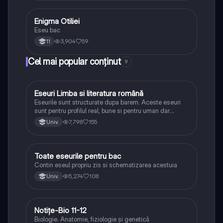
Enigma Otiliei
Limba și literatura română
Eseu bac
3,904
59
11
Cel mai popular conținut
9
Eseuri Limba si literatura română
Limba și literatura română
Eseurile sunt structurate dupa barem. Aceste eseuri
sunt pentru profilul real, bune si pentru uman dar
lipsesc relatiile dintre personaje si caracrerizarile.
7,798
155
Univ.
Toate eseurile pentru bac
Limba și literatura română
Contin eseul propriu zis si schematizarea acestuia
5,274
108
Univ.
Notițe-Bio 11-12
Biologie
Biologie. Anatomie, fiziologie și genetică