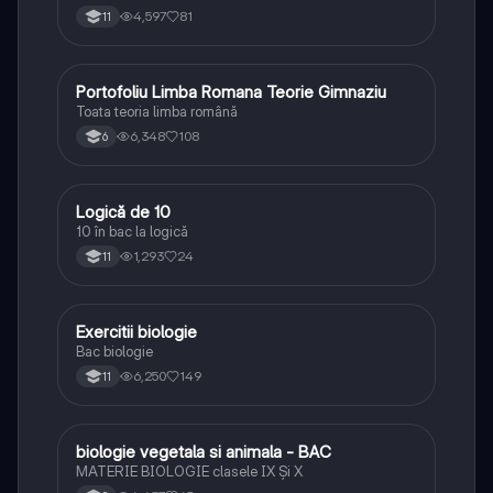
4,597
81
11
Portofoliu Limba Romana Teorie Gimnaziu
Limba și literatura română
Toata teoria limba română
6,348
108
6
Logică de 10
Logică
10 în bac la logică
1,293
24
11
Exercitii biologie
Biologie
Bac biologie
6,250
149
11
biologie vegetala si animala - BAC
Biologie
MATERIE BIOLOGIE clasele IX Şi X