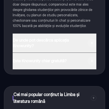
doar despre răspunsuri, companionul este mai ales
despre ghidarea studenților prin provocările zilnice de
învățare, cu planuri de studiu personalizate,
chestionare sau conținuturi în chat și personalizare
100% bazată pe abilitățile și evoluțiile studenților.
De unde pot descărca aplicația
Knowunity?
Aplicația este disponibilă în Google Play Store și Apple
App Store.
Este Knowunity chiar gratuită?
Da! Bucură-te de access la materiale de studiu,
conectează-te cu alți elevi, și primește ajutor instant -
toate acestea la un click distanță. În plus, câștigă
puncte ca să deblochezi mai multe funcționalități!
Cel mai popular conținut la Limba și
9
literatura română