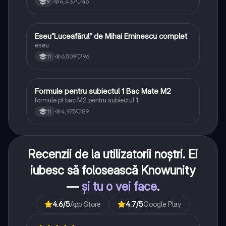
4,437
45
9
Eseu”Luceafărul” de Mihai Eminescu complet
Limba și literatura română
eseu
6,509
96
11
Formule pentru subiectul 1 Bac Mate M2
Matematică
formule pt bac M2 pentru subiectul 1
4,975
89
11
Recenzii de la utilizatorii noștri. Ei
iubesc să folosească Knowunity
—
și tu o vei face
.
4.6
/5
App Store
4.7
/5
Google Play