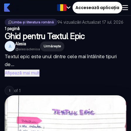
Accesează aplicația
94
vizualizări
·
Actualizat
17 iul. 2026
·
Limba și literatura română
1 pagină
Ghid pentru Textul Epic
Alesia
A
Urmărește
@
alesiadenisa
Textul epic este unul dintre cele mai întâlnite tipuri
de...
Afișează mai mult
of
1
1