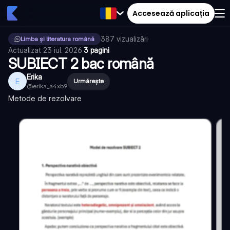
Accesează aplicația
387
vizualizări
·
Limba și literatura română
Actualizat
23 iul. 2026
·
3 pagini
SUBIECT 2 bac română
Erika
E
Urmărește
@
erika_a4xb9
Metode de rezolvare