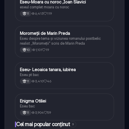
Eseu-Moara cu noroc ,Ioan Slavici
Limba și literatura română
eseul complet moara cu noroc
6,413
119
11
Moromeții de Marin Preda
Limba și literatura română
Eseu despre tema și viziunea romanului postbelic
realist ,,Moromeții" scris de Marin Preda
1,101
19
10
Eseu- Leoaica tanara, iubirea
Limba și literatura română
Eseu pt bac
3,410
46
11
Enigma Otiliei
Limba și literatura română
Eseu bac
3,904
59
11
Cel mai popular conținut
9