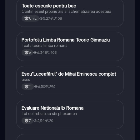
Toate eseurile pentru bac
Limba și literatura română
Contin eseul propriu zis si schematizarea acestuia
5,274
108
Univ.
Portofoliu Limba Romana Teorie Gimnaziu
Limba și literatura română
Toata teoria limba română
6,348
108
6
Eseu”Luceafărul” de Mihai Eminescu complet
Limba și literatura română
eseu
6,509
96
11
Evaluare Nationala lb Romana
Limba și literatura română
Tot ce trebuie sa stii pt examen
2,544
0
7