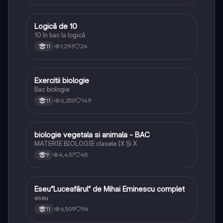
Logică de 10
Logică
10 în bac la logică
1,293
24
11
Exercitii biologie
Biologie
Bac biologie
6,250
149
11
biologie vegetala si animala - BAC
Biologie
MATERIE BIOLOGIE clasele IX Şi X
4,437
45
9
Eseu”Luceafărul” de Mihai Eminescu complet
Limba și literatura română
eseu
6,509
96
11