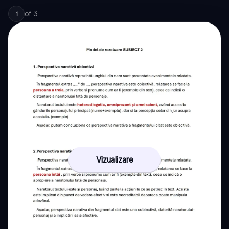
of
3
1
Vizualizare