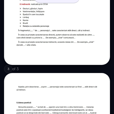
of
3
3