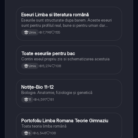
Eseuri Limba si literatura română
Limba și literatura română
Eseurile sunt structurate dupa barem. Aceste eseuri
sunt pentru profilul real, bune si pentru uman dar
lipsesc relatiile dintre personaje si caracrerizarile.
7,798
155
Univ.
Toate eseurile pentru bac
Limba și literatura română
Contin eseul propriu zis si schematizarea acestuia
5,274
108
Univ.
Notițe-Bio 11-12
Biologie
Biologie. Anatomie, fiziologie și genetică
4,597
81
11
Portofoliu Limba Romana Teorie Gimnaziu
Limba și literatura română
Toata teoria limba română
6,348
108
6