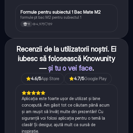
Formule pentru subiectul 1 Bac Mate M2
Matematică
formule pt bac M2 pentru subiectul 1
4,975
89
11
Recenzii de la utilizatorii noștri. Ei
iubesc să folosească Knowunity
—
și tu o vei face
.
4.6
/5
App Store
4.7
/5
Google Play
Aplicația este foarte ușor de utilizat și bine
concepută. Am găsit tot ce căutam până acum
și am reușit să învăț multe din prezentări! Cu
siguranță voi folosi aplicația pentru o temă la
clasă! Și desigur, ajută mult ca sursă de
inspirație.