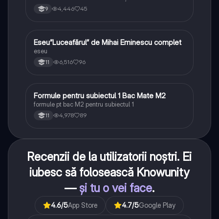
4,446
45
9
Eseu”Luceafărul” de Mihai Eminescu complet
Limba și literatura română
eseu
6,516
96
11
Formule pentru subiectul 1 Bac Mate M2
Matematică
formule pt bac M2 pentru subiectul 1
4,978
89
11
Recenzii de la utilizatorii noștri. Ei
iubesc să folosească Knowunity
—
și tu o vei face
.
4.6
/5
App Store
4.7
/5
Google Play