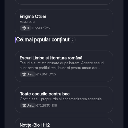
Enigma Otiliei
Limba și literatura română
Eseu bac
3,908
59
11
Cel mai popular conținut
9
Eseuri Limba si literatura română
Limba și literatura română
Eseurile sunt structurate dupa barem. Aceste eseuri
sunt pentru profilul real, bune si pentru uman dar
lipsesc relatiile dintre personaje si caracrerizarile.
7,814
155
Univ.
Toate eseurile pentru bac
Limba și literatura română
Contin eseul propriu zis si schematizarea acestuia
5,283
108
Univ.
Notițe-Bio 11-12
Biologie