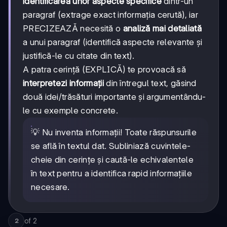
identificarea unor aspecte specifice
dintr-un
paragraf (extrage exact informația cerută), iar
PRECIZEAZĂ necesită o
analiză mai detaliată
a unui paragraf (identifică aspecte relevante și
justifică-le cu citate din text).
A patra cerință (EXPLICĂ) te provoacă să
interpretezi informații
din întregul text, găsind
două idei/trăsături importante și argumentându-
le cu exemple concrete.
💡 Nu inventa informații! Toate răspunsurile
se află în textul dat. Subliniază cuvintele-
cheie din cerințe și caută-le echivalentele
în text pentru a identifica rapid informațiile
necesare.
of
2
2