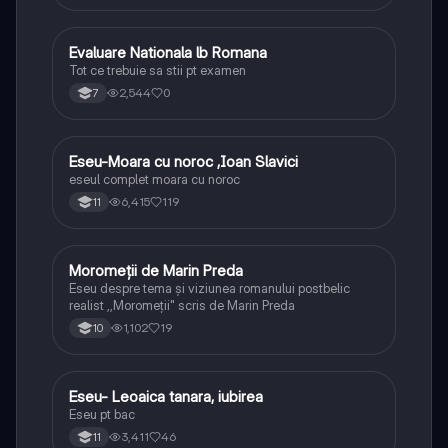
Evaluare Nationala lb Romana
Limba și literatura română
Tot ce trebuie sa stii pt examen
2,544
0
7
Eseu-Moara cu noroc ,Ioan Slavici
Limba și literatura română
eseul complet moara cu noroc
6,415
119
11
Moromeții de Marin Preda
Limba și literatura română
Eseu despre tema și viziunea romanului postbelic
realist ,,Moromeții" scris de Marin Preda
1,102
19
10
Eseu- Leoaica tanara, iubirea
Limba și literatura română
Eseu pt bac
3,411
46
11