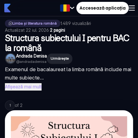
Accesează aplicația
1.489
vizualizări
·
Limba și literatura română
Actualizat
22 iul. 2026
·
2 pagini
Structura subiectului I pentru BAC
la română
Andrada Denisa
Urmărește
@
andradadenisa
Examenul de bacalaureat la limba română include mai
multe subiecte...
Afișează mai mult
of
2
1