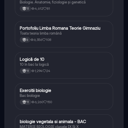
Biologie. Anatomie, fiziologie și genetică
4,612
81
11
Portofoliu Limba Romana Teorie Gimnaziu
Limba și literatura română
Toata teoria limba română
6,356
108
6
Logică de 10
Logică
10 în bac la logică
1,294
24
11
Exercitii biologie
Biologie
Bac biologie
6,260
150
11
biologie vegetala si animala - BAC
Biologie
MATERIE BIOLOGIE clasele IX Şi X