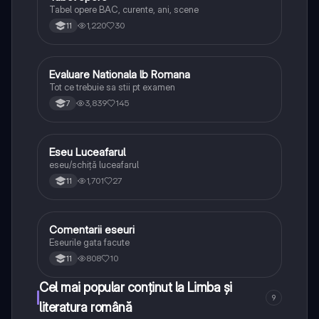
Tabel opere BAC, curente, ani, scene
1,220
30
11
Evaluare Nationala lb Romana
Limba și literatura română
Tot ce trebuie sa stii pt examen
3,839
145
7
Eseu Luceafarul
Limba și literatura română
eseu/schiță luceafarul
1,701
27
11
Comentarii eseuri
Limba și literatura română
Eseurile gata facute
808
10
11
Cel mai popular conținut la Limba și
9
literatura română