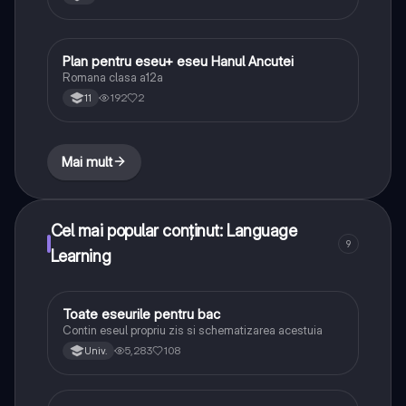
Plan pentru eseu+ eseu Hanul Ancutei
Limba și literatura română
Romana clasa a12a
192
2
11
Mai mult
Cel mai popular conținut: Language
9
Learning
Toate eseurile pentru bac
Limba și literatura română
Contin eseul propriu zis si schematizarea acestuia
5,283
108
Univ.