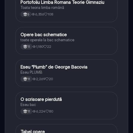
Portofoliu Limba Romana Teorie Gimnaziu
Limba și literatura română
Toata teoria limba română
6,356
108
6
Opere bac schematice
Limba și literatura română
toate operele la bac schematice
1,180
22
11
Eseu “Plumb” de George Bacovia
Limba și literatura română
Eseu PLUMB
2,269
20
11
O scrisoare pierdută
Limba și literatura română
Eseu bac
6,224
80
11
Tabel opere
Limba și literatura română