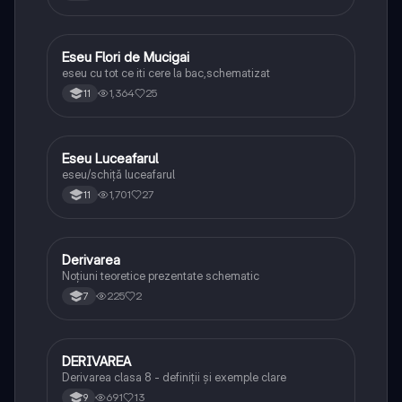
Eseu Flori de Mucigai
Limba și literatura română
eseu cu tot ce iti cere la bac,schematizat
1,364
25
11
Eseu Luceafarul
Limba și literatura română
eseu/schiță luceafarul
1,701
27
11
Derivarea
Limba și literatura română
Noțiuni teoretice prezentate schematic
225
2
7
DERIVAREA
Limba și literatura română
Derivarea clasa 8 - definiții și exemple clare
691
13
9