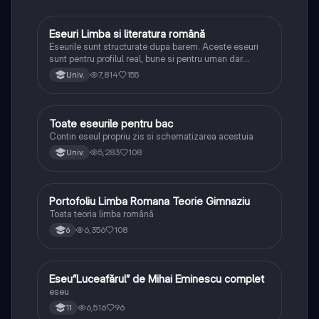
Eseuri Limba si literatura română
Limba și literatura română
Eseurile sunt structurate dupa barem. Aceste eseuri
sunt pentru profilul real, bune si pentru uman dar
lipsesc relatiile dintre personaje si caracrerizarile.
7,814
155
Univ.
Toate eseurile pentru bac
Limba și literatura română
Contin eseul propriu zis si schematizarea acestuia
5,283
108
Univ.
Portofoliu Limba Romana Teorie Gimnaziu
Limba și literatura română
Toata teoria limba română
6,356
108
6
Eseu”Luceafărul” de Mihai Eminescu complet
Limba și literatura română
eseu
6,516
96
11