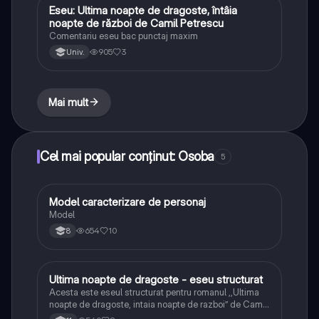
Eseu: Ultima noapte de dragoste, întâia
Limba și literatura română
noapte de război de Camil Petrescu
Comentariu eseu bac punctaj maxim
905
3
Univ.
Mai mult
Cel mai popular conținut: Osoba
5
Model caracterizare de personaj
Limba și literatura română
Model
654
10
8
Ultima noapte de dragoste - eseu structurat
Limba și literatura română
Acesta este eseul structurat pentru romanul ,,Ultima
noapte de dragoste, intaia noapte de razboi” de Camil
Petrescu