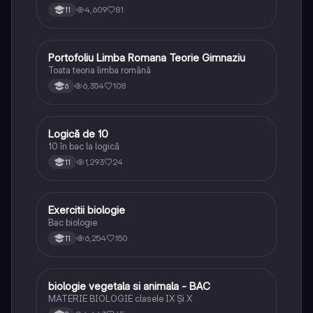
4,609
81
11
Portofoliu Limba Romana Teorie Gimnaziu
Limba și literatura română
Toata teoria limba română
6,354
108
6
Logică de 10
Logică
10 în bac la logică
1,293
24
11
E
Exercitii biologie
Biologie
Bac biologie
6,254
150
11
B
biologie vegetala si animala - BAC
Biologie
MATERIE BIOLOGIE clasele IX Şi X