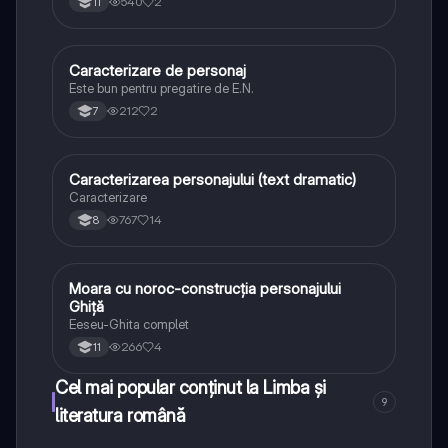
540
2
11
Caracterizare de personaj
Limba și literatura română
Este bun pentru pregatire de E.N.
212
2
7
Caracterizarea personajului (text dramatic)
Limba și literatura română
Caracterizare
767
14
8
Moara cu noroc-construcția personajului
Limba și literatura română
Ghiță
Eeseu-Ghita complet
266
4
11
Cel mai popular conținut la Limba și
9
literatura română