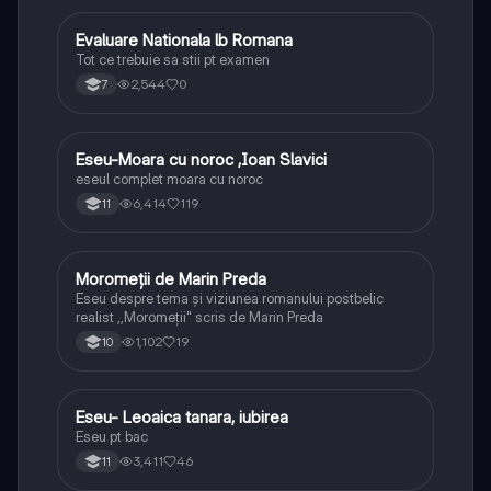
Evaluare Nationala lb Romana
Limba și literatura română
Tot ce trebuie sa stii pt examen
2,544
0
7
Eseu-Moara cu noroc ,Ioan Slavici
Limba și literatura română
eseul complet moara cu noroc
6,414
119
11
Moromeții de Marin Preda
Limba și literatura română
Eseu despre tema și viziunea romanului postbelic
realist ,,Moromeții" scris de Marin Preda
1,102
19
10
Eseu- Leoaica tanara, iubirea
Limba și literatura română
Eseu pt bac
3,411
46
11