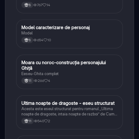
767
14
8
Model caracterizare de personaj
Limba și literatura română
Model
654
10
8
Moara cu noroc-construcția personajului
Limba și literatura română
Ghiță
Eeseu-Ghita complet
266
4
11
Ultima noapte de dragoste - eseu structurat
Limba și literatura română
Acesta este eseul structurat pentru romanul ,,Ultima
noapte de dragoste, intaia noapte de razboi” de Camil
Petrescu
540
2
11