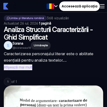
Accesează aplicația
368
vizualizări
·
Limba și literatura română
Actualizat
26 iul. 2026
·
1 pagină
Analiza Structurii Caracterizării -
Ghid Simplificat
Sorana
S
Urmărește
@
soranaaa18
Caracterizarea personajului literar este o abilitate
esențială pentru analiza textelor....
Afișează mai mult
of
1
1