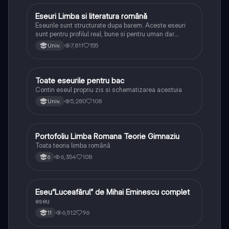
Eseuri Limba si literatura română
Limba și literatura română
Eseurile sunt structurate dupa barem. Aceste eseuri
sunt pentru profilul real, bune si pentru uman dar
lipsesc relatiile dintre personaje si caracrerizarile.
7,811
155
Univ.
Toate eseurile pentru bac
Limba și literatura română
Contin eseul propriu zis si schematizarea acestuia
5,280
108
Univ.
Portofoliu Limba Romana Teorie Gimnaziu
Limba și literatura română
Toata teoria limba română
6,354
108
6
Eseu”Luceafărul” de Mihai Eminescu complet
Limba și literatura română
eseu
6,512
96
11