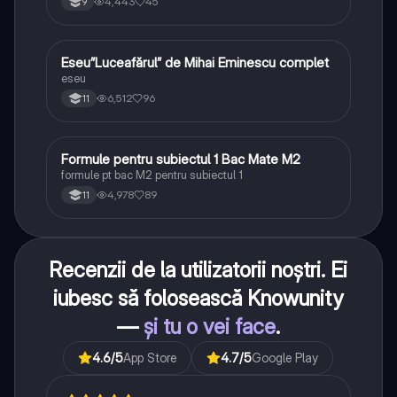
4,443
45
9
Eseu”Luceafărul” de Mihai Eminescu complet
Limba și literatura română
eseu
6,512
96
11
Formule pentru subiectul 1 Bac Mate M2
Matematică
formule pt bac M2 pentru subiectul 1
4,978
89
11
Recenzii de la utilizatorii noștri. Ei
iubesc să folosească Knowunity
—
și tu o vei face
.
4.6
/5
App Store
4.7
/5
Google Play