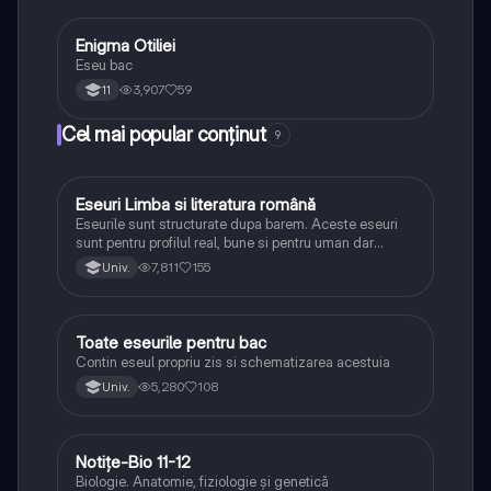
Enigma Otiliei
Limba și literatura română
Eseu bac
3,907
59
11
Cel mai popular conținut
9
Eseuri Limba si literatura română
Limba și literatura română
Eseurile sunt structurate dupa barem. Aceste eseuri
sunt pentru profilul real, bune si pentru uman dar
lipsesc relatiile dintre personaje si caracrerizarile.
7,811
155
Univ.
Toate eseurile pentru bac
Limba și literatura română
Contin eseul propriu zis si schematizarea acestuia
5,280
108
Univ.
Notițe-Bio 11-12
Biologie
Biologie. Anatomie, fiziologie și genetică