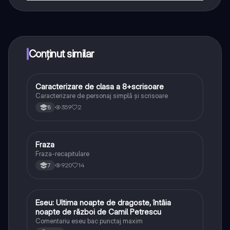
Da! Bucură-te de access la materiale de studiu,
conectează-te cu alți elevi, și primește ajutor instant -
toate acestea la un click distanță. În plus, câștigă
puncte ca să deblochezi mai multe funcționalități!
Conținut similar
Caracterizare de clasa a 8+scrisoare
Limba și literatura română
Caracterizare de personaj simplă și scrisoare
359
2
8
Fraza
Limba și literatura română
Fraza-recapitulare
920
14
7
Eseu: Ultima noapte de dragoste, întâia
Limba și literatura română
noapte de război de Camil Petrescu
Comentariu eseu bac punctaj maxim