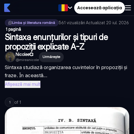
Accesează aplicația
561
vizualizări
·
Actualizat
20 iul. 2026
Limba și literatura română
·
1 pagină
Sintaxa enunțurilor și tipuri de
propoziții explicate A-Z
Nicolee💞
Urmărește
@
mireanicole
Sintaxa studiază organizarea cuvintelor în propoziții și
fraze. În această...
Afișează mai mult
of
1
1