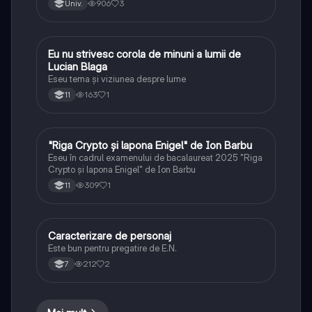
906
3
Univ.
Eu nu strivesc corola de minuni a lumii de
Limba și literatura română
Lucian Blaga
Eseu tema și viziunea despre lume
163
1
11
"Riga Crypto și lapona Enigel" de Ion Barbu
Limba și literatura română
Eseu în cadrul examenului de bacalaureat 2025 "Riga
Crypto și lapona Enigel" de Ion Barbu
309
1
11
Caracterizare de personaj
Limba și literatura română
Este bun pentru pregatire de E.N.
212
2
7