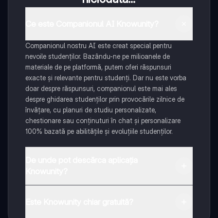
Ce este Companionul AI Knowunity?
Companionul nostru AI este creat special pentru
nevoile studenților. Bazându-ne pe milioanele de
materiale de pe platformă, putem oferi răspunsuri
exacte și relevante pentru studenți. Dar nu este vorba
doar despre răspunsuri, companionul este mai ales
despre ghidarea studenților prin provocările zilnice de
învățare, cu planuri de studiu personalizate,
chestionare sau conținuturi în chat și personalizare
100% bazată pe abilitățile și evoluțiile studenților.
De unde pot descărca aplicația
Knowunity?
Aplicația este disponibilă în Google Play Store și Apple
App Store.
Este Knowunity chiar gratuită?