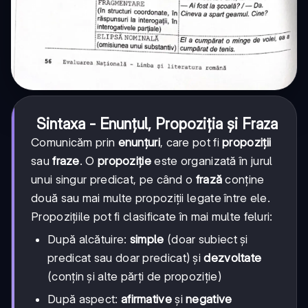
Sintaxa - Enunțul, Propoziția și Fraza
Comunicăm prin
enunțuri
, care pot fi
propoziții
sau
fraze
. O
propoziție
este organizată în jurul
unui singur predicat, pe când o
frază
conține
două sau mai multe propoziții legate între ele.
Propozițiile pot fi clasificate în mai multe feluri:
După alcătuire:
simple
(doar subiect și
predicat sau doar predicat) și
dezvoltate
(conțin și alte părți de propoziție)
După aspect:
afirmative
și
negative