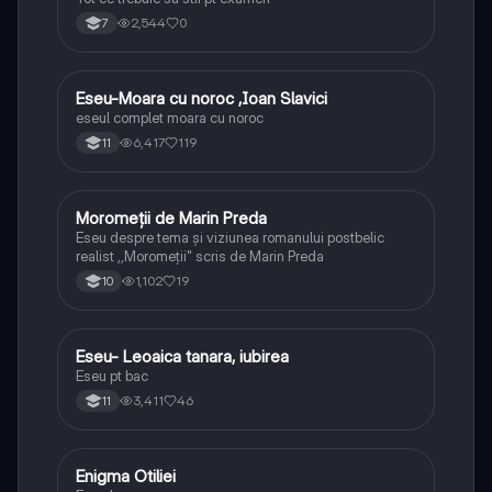
2,544
0
7
Eseu-Moara cu noroc ,Ioan Slavici
Limba și literatura română
eseul complet moara cu noroc
6,417
119
11
Moromeții de Marin Preda
Limba și literatura română
Eseu despre tema și viziunea romanului postbelic
realist ,,Moromeții" scris de Marin Preda
1,102
19
10
Eseu- Leoaica tanara, iubirea
Limba și literatura română
Eseu pt bac
3,411
46
11
Enigma Otiliei
Limba și literatura română