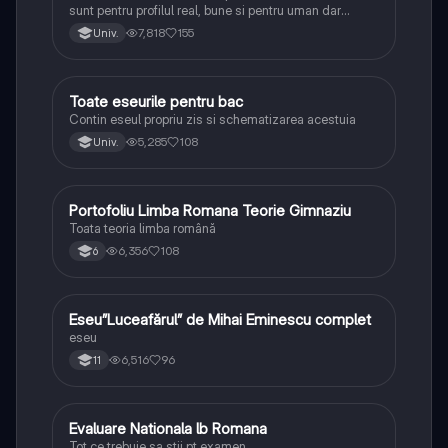
sunt pentru profilul real, bune si pentru uman dar
lipsesc relatiile dintre personaje si caracrerizarile.
7,818
155
Univ.
Toate eseurile pentru bac
Limba și literatura română
Contin eseul propriu zis si schematizarea acestuia
5,285
108
Univ.
Portofoliu Limba Romana Teorie Gimnaziu
Limba și literatura română
Toata teoria limba română
6,356
108
6
Eseu”Luceafărul” de Mihai Eminescu complet
Limba și literatura română
eseu
6,516
96
11
Evaluare Nationala lb Romana
Limba și literatura română
Tot ce trebuie sa stii pt examen