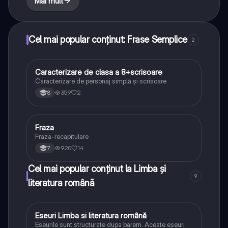
Mai mult
Cel mai popular conținut: Frase Semplice
2
Caracterizare de clasa a 8+scrisoare
Limba și literatura română
Caracterizare de personaj simplă și scrisoare
359
2
8
Fraza
Limba și literatura română
Fraza-recapitulare
920
14
7
Cel mai popular conținut la Limba și
9
literatura română
Eseuri Limba si literatura română
Limba și literatura română
Eseurile sunt structurate dupa barem. Aceste eseuri