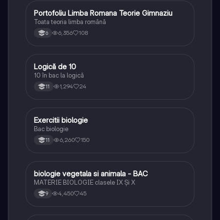
Portofoliu Limba Romana Teorie Gimnaziu
Limba și literatura română
Toata teoria limba română
6,356
108
6
Logică de 10
Logică
10 în bac la logică
1,294
24
11
Exercitii biologie
Biologie
Bac biologie
6,260
150
11
biologie vegetala si animala - BAC
Biologie
MATERIE BIOLOGIE clasele IX Şi X
4,450
45
9