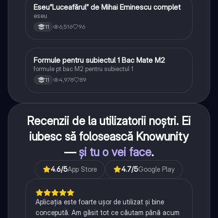
Eseu”Luceafărul” de Mihai Eminescu complet
Limba și literatura română
eseu
6,516
96
11
Formule pentru subiectul 1 Bac Mate M2
Matematică
formule pt bac M2 pentru subiectul 1
4,978
89
11
Recenzii de la utilizatorii noștri. Ei
iubesc să folosească Knowunity
—
și tu o vei face
.
4.6
/5
App Store
4.7
/5
Google Play
Aplicația este foarte ușor de utilizat și bine
concepută. Am găsit tot ce căutam până acum