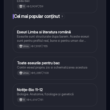
Eseu bac
3,909
59
11
Cel mai popular conținut
9
Eseuri Limba si literatura română
Limba și literatura română
Eseurile sunt structurate dupa barem. Aceste eseuri
sunt pentru profilul real, bune si pentru uman dar
lipsesc relatiile dintre personaje si caracrerizarile.
7,818
155
Univ.
Toate eseurile pentru bac
Limba și literatura română
Contin eseul propriu zis si schematizarea acestuia
5,285
108
Univ.
Notițe-Bio 11-12
Biologie
Biologie. Anatomie, fiziologie și genetică
4,614
81
11