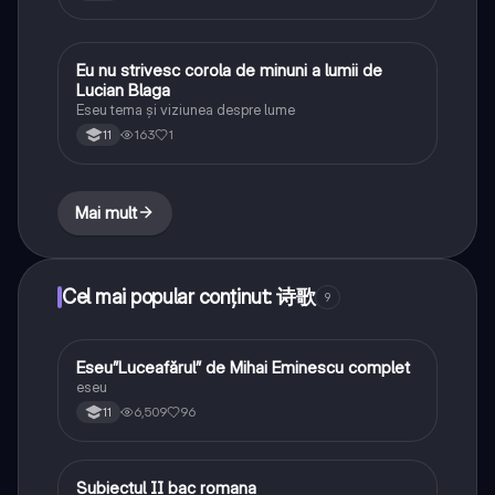
Eu nu strivesc corola de minuni a lumii de
Limba și literatura română
Lucian Blaga
Eseu tema și viziunea despre lume
163
1
11
Mai mult
Cel mai popular conținut: 诗歌
9
Eseu”Luceafărul” de Mihai Eminescu complet
Limba și literatura română
eseu
6,509
96
11
Subiectul II bac romana
Limba și literatura română