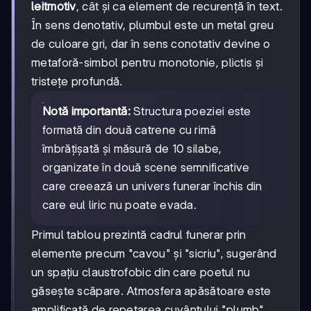
leitmotiv
, cât și ca element de recurență în text.
În sens denotativ, plumbul este un metal greu
de culoare gri, dar în sens conotativ devine o
metaforă-simbol pentru monotonie, plictis și
tristețe profundă.
Notă importantă:
Structura poeziei este
formată din două catrene cu rimă
îmbrățișată și măsură de 10 silabe,
organizate în două scene semnificative
care creează un univers funerar închis din
care eul liric nu poate evada.
Primul tablou prezintă cadrul funerar prin
elemente precum "cavou" și "sicriu", sugerând
un spațiu claustrofobic din care poetul nu
găsește scăpare. Atmosfera apăsătoare este
amplificată de repetarea cuvântului "plumb".