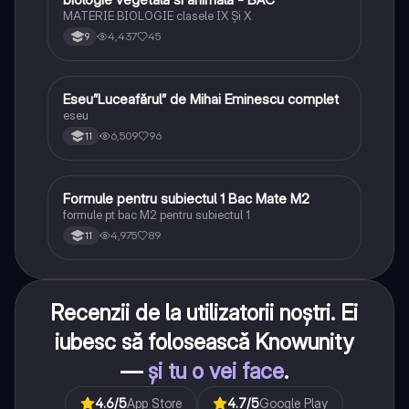
MATERIE BIOLOGIE clasele IX Şi X
4,437
45
9
Eseu”Luceafărul” de Mihai Eminescu complet
Limba și literatura română
eseu
6,509
96
11
Formule pentru subiectul 1 Bac Mate M2
Matematică
formule pt bac M2 pentru subiectul 1
4,975
89
11
Recenzii de la utilizatorii noștri. Ei
iubesc să folosească Knowunity
—
și tu o vei face
.
4.6
/5
App Store
4.7
/5
Google Play