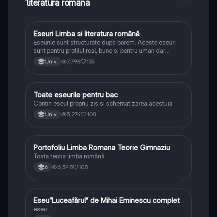
literatura română
Eseuri Limba si literatura română
Limba și literatura română
Eseurile sunt structurate dupa barem. Aceste eseuri
sunt pentru profilul real, bune si pentru uman dar
lipsesc relatiile dintre personaje si caracrerizarile.
7,798
155
Univ.
Toate eseurile pentru bac
Limba și literatura română
Contin eseul propriu zis si schematizarea acestuia
5,274
108
Univ.
Portofoliu Limba Romana Teorie Gimnaziu
Limba și literatura română
Toata teoria limba română
6,348
108
6
Eseu”Luceafărul” de Mihai Eminescu complet
Limba și literatura română
eseu