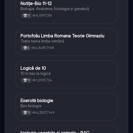
Notițe-Bio 11-12
Biologie
Biologie. Anatomie, fiziologie și genetică
4,597
81
11
Portofoliu Limba Romana Teorie Gimnaziu
Limba și literatura română
Toata teoria limba română
6,348
108
6
Logică de 10
Logică
10 în bac la logică
1,293
24
11
Exercitii biologie
Biologie
Bac biologie
6,250
149
11
biologie vegetala si animala - BAC
Biologie