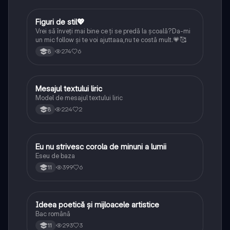
Figuri de stil💖
Limba și literatura română
Vrei să înveți mai bine ce ți se predă la școală?Da-mi
un mic follow și te voi ajuttaaa,nu te costă mult.💗🥰
274
6
8
Mesajul textului liric
Limba și literatura română
Model de mesajul textului liric
224
2
8
Eu nu strivesc corola de minuni a lumii
Limba și literatura română
Eseu de baza
399
6
11
Ideea poetică și mijloacele artistice
Limba și literatura română
Bac română
293
3
11