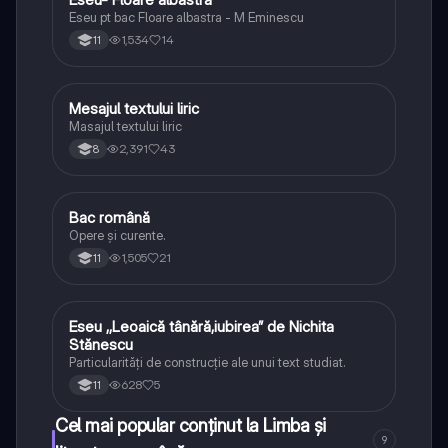
Eseu pt bac Floare albastra - M Eminescu
1,534
14
11
Mesajul textului liric
Limba și literatura română
Masajul textului liric
2,391
43
8
Bac română
Limba și literatura română
Opere și curente.
1,505
21
11
Eseu ,,Leoaică tânără,iubirea” de Nichita
Limba și literatura română
Stănescu
Particularități de construcție ale unui text studiat.
628
5
11
Cel mai popular conținut la Limba și
9