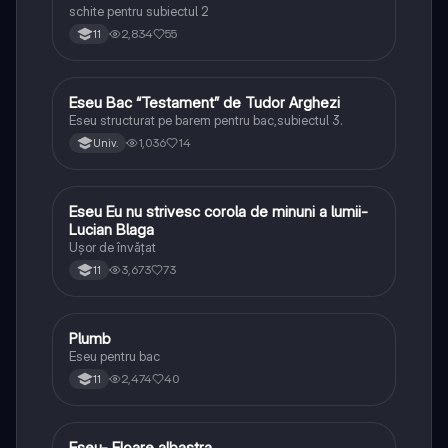
schite pentru subiectul 2
2,834
55
11
Eseu Bac “Testament” de Tudor Arghezi
Limba și literatura română
Eseu structurat pe barem pentru bac,subiectul 3.
1,036
14
Univ.
Eseu Eu nu strivesc corola de minuni a lumii-
Limba și literatura română
Lucian Blaga
Ușor de învățat
3,673
73
11
Plumb
Limba și literatura română
Eseu pentru bac
2,474
40
11
Eseu- Floare albastra
Limba și literatura română