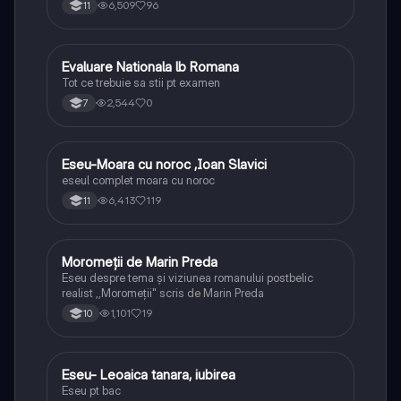
6,509
96
11
Evaluare Nationala lb Romana
Limba și literatura română
Tot ce trebuie sa stii pt examen
2,544
0
7
Eseu-Moara cu noroc ,Ioan Slavici
Limba și literatura română
eseul complet moara cu noroc
6,413
119
11
Moromeții de Marin Preda
Limba și literatura română
Eseu despre tema și viziunea romanului postbelic
realist ,,Moromeții" scris de Marin Preda
1,101
19
10
Eseu- Leoaica tanara, iubirea
Limba și literatura română
Eseu pt bac