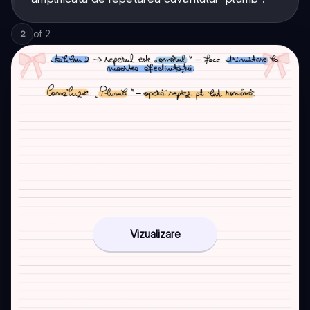
of
2
2
Vizualizare