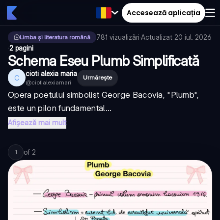
Accesează aplicația
781
vizualizări
·
Actualizat
20 iul. 2026
Limba și literatura română
·
2 pagini
Schema Eseu Plumb Simplificată
cioti alexia maria
C
Urmărește
@
ciotialexiamari
Opera poetului simbolist George Bacovia, "Plumb",
este un pilon fundamental...
Afișează mai mult
of
2
1