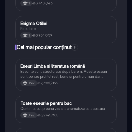
3,410
46
11
Enigma Otiliei
Limba și literatura română
Eseu bac
3,904
59
11
Cel mai popular conținut
9
Eseuri Limba si literatura română
Limba și literatura română
Eseurile sunt structurate dupa barem. Aceste eseuri
sunt pentru profilul real, bune si pentru uman dar
lipsesc relatiile dintre personaje si caracrerizarile.
7,798
155
Univ.
Toate eseurile pentru bac
Limba și literatura română
Contin eseul propriu zis si schematizarea acestuia
5,274
108
Univ.