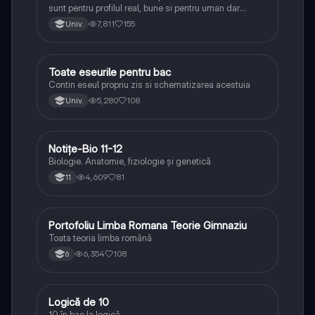
sunt pentru profilul real, bune si pentru uman dar
lipsesc relatiile dintre personaje si caracrerizarile.
7,811
155
Univ.
Toate eseurile pentru bac
Limba și literatura română
Contin eseul propriu zis si schematizarea acestuia
5,280
108
Univ.
Notițe-Bio 11-12
Biologie
Biologie. Anatomie, fiziologie și genetică
4,609
81
11
Portofoliu Limba Romana Teorie Gimnaziu
Limba și literatura română
Toata teoria limba română
6,354
108
6
Logică de 10
Logică
10 în bac la logică