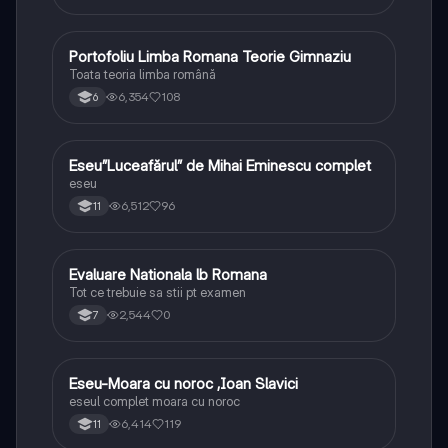
Portofoliu Limba Romana Teorie Gimnaziu
Limba și literatura română
Toata teoria limba română
6,354
108
6
Eseu”Luceafărul” de Mihai Eminescu complet
Limba și literatura română
eseu
6,512
96
11
Evaluare Nationala lb Romana
Limba și literatura română
Tot ce trebuie sa stii pt examen
2,544
0
7
Eseu-Moara cu noroc ,Ioan Slavici
Limba și literatura română
eseul complet moara cu noroc
6,414
119
11