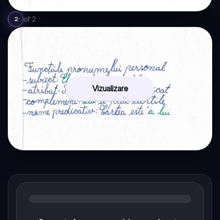
of
2
2
Vizualizare