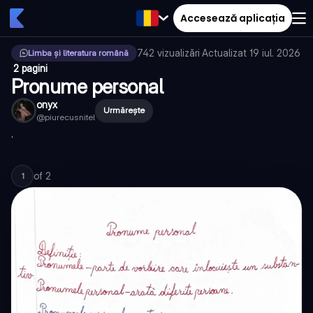
Accesează aplicația
742
vizualizări
·
Actualizat
19 iul. 2026
Limba și literatura română
·
2 pagini
Pronume personal
onyx
Urmărește
@
piurecusnitel
.
of
2
1