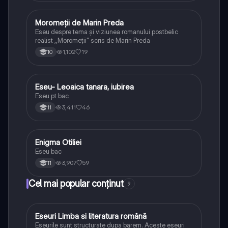
Moromeții de Marin Preda
Limba și literatura română
Eseu despre tema și viziunea romanului postbelic
realist ,,Moromeții" scris de Marin Preda
1,102
19
10
Eseu- Leoaica tanara, iubirea
Limba și literatura română
Eseu pt bac
3,411
46
11
Enigma Otiliei
Limba și literatura română
Eseu bac
3,907
59
11
Cel mai popular conținut
9
Eseuri Limba si literatura română
Limba și literatura română
Eseurile sunt structurate dupa barem. Aceste eseuri