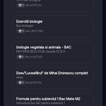
1,293
24
11
E
Exercitii biologie
Biologie
Bac biologie
6,254
150
11
B
biologie vegetala si animala - BAC
Biologie
MATERIE BIOLOGIE clasele IX Şi X
4,443
45
9
Eseu”Luceafărul” de Mihai Eminescu complet
Limba și literatura română
eseu
6,512
96
11
Formule pentru subiectul 1 Bac Mate M2
Matematică
formule pt bac M2 pentru subiectul 1