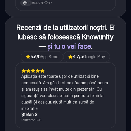
4,978
89
11
Recenzii de la utilizatorii noștri. Ei
iubesc să folosească Knowunity
—
și tu o vei face
.
4.6
/5
App Store
4.7
/5
Google Play
Aplicația este foarte ușor de utilizat și bine
concepută. Am găsit tot ce căutam până acum
și am reușit să învăț multe din prezentări! Cu
siguranță voi folosi aplicația pentru o temă la
clasă! Și desigur, ajută mult ca sursă de
inspirație.
Ștefan S
utilizator iOS